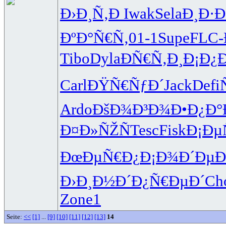
Ð›Ð¸Ñ‚Ð
Iwak
Sela
Ð¸Ð·Ð
ÐºÐ°Ñ€Ñ‚
01-1
Supe
FLC-
Tibo
Dyla
ÐÑ€Ñ‚Ð¸
Ð¡Ð¿
Carl
ÐŸÑ€ÑƒÐ´
Jack
Defi
Ardo
ÐšÐ¾Ð³Ð¾
Ð•Ð¿Ð
Ð¤Ð»ÑŽÑ
Tesc
Fisk
Ð¡Ðµ
ÐœÐµÑ€Ð¿
Ð¡Ð¾Ð´Ðµ
Ð
Ð›Ð¸Ð½Ð´
Ð¿Ñ€ÐµÐ´
Ch
Zone
1
Seite:
<<
[1]
...
[9]
[10]
[11]
[12]
[13]
14