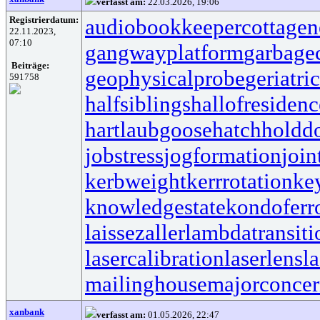
verfasst am:
22.03.2026, 19:06
Registrierdatum:
audiobookkeeper
cottagen
22.11.2023,
07:10
gangwayplatform
garbage
Beiträge:
geophysicalprobe
geriatri
591758
halfsiblings
hallofresidenc
hartlaubgoose
hatchholdd
jobstress
jogformation
join
kerbweight
kerrrotation
ke
knowledgestate
kondoferr
laissezaller
lambdatransiti
lasercalibration
laserlens
l
mailinghouse
majorconce
xanbank
verfasst am:
01.05.2026, 22:47