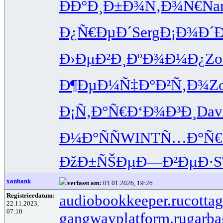
ÐÐ°Ð¸Ð±
Ð¾Ñ‚Ð¾Ñ€
Na
Ð¿Ñ€ÐµÐ´
Serg
Ð¡Ð¾Ð´
Ð›ÐµÐ²Ð¸
ÐºÐ¾Ð¼Ð¿
Zo
Ð¶ÐµÐ¼Ñ‡
Ð°Ð²Ñ‚Ð¾
Z
Ð¡Ñ‚Ð°Ñ€
Ð‘Ð¾Ð³Ð¸
Dav
Ð¼Ð°ÑÑ
WINT
Ñ…Ð°Ñ€
ÐžÐ±ÑŠÐµ
Ð—Ð²ÐµÐ·
xanbank
verfasst am:
01.01.2026, 19:26
Registrierdatum:
audiobookkeeper.ru
cottag
22.11.2023,
07:10
gangwayplatform.ru
garba