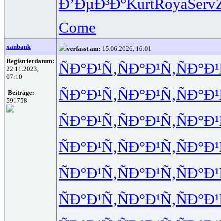
Ð’ÐµÐ³Ð°
Kurt
Roya
Serv
Come
xanbank
verfasst am:
15.06.2026, 16:01
Registrierdatum:
ÑÐ°Ð¹Ñ‚
ÑÐ°Ð¹Ñ‚
ÑÐ°Ð¹
22.11.2023,
07:10
ÑÐ°Ð¹Ñ‚
ÑÐ°Ð¹Ñ‚
ÑÐ°Ð¹
Beiträge:
591758
ÑÐ°Ð¹Ñ‚
ÑÐ°Ð¹Ñ‚
ÑÐ°Ð¹
ÑÐ°Ð¹Ñ‚
ÑÐ°Ð¹Ñ‚
ÑÐ°Ð¹
ÑÐ°Ð¹Ñ‚
ÑÐ°Ð¹Ñ‚
ÑÐ°Ð¹
ÑÐ°Ð¹Ñ‚
ÑÐ°Ð¹Ñ‚
ÑÐ°Ð¹