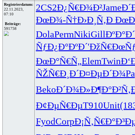
Registrierdatum:
2CS2
Ð¿Ñ€Ð¾Ð²
Jame
Ð´
22.11.2023,
07:10
ÐœÐ¾-Ñ†
Ð›Ð¸Ñ‚Ð
ÐœÐ
Beiträge:
591758
Dola
Perm
Niki
Gill
ÐºÐ°Ð
ÑƒÐ¿Ð°Ðº
Ð´'ÐžÑ€
ÐœÑ
ÐœÐ°Ñ€Ñ„
Elem
Twin
Ð‘
ÑŽÑ€Ð¸Ð´
Ð¤ÐµÐ´Ð¾
P
Beko
Ð´Ð¾Ð»Ð¶
Ð°Ð²Ñ‚
Ð¢ÐµÑ€Ðµ
T910
Unit
(18
Fyod
Corp
Ð¡Ñ‚Ñ€Ð°
Ð³Ð