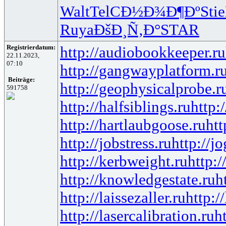
Walt
TelC
Ð½Ð¾Ð¶Ðº
Stie
Ruya
ÐšÐ¸Ñ‚Ð°
STAR
Registrierdatum:
http://audiobookkeeper.ru
22.11.2023,
07:10
http://gangwayplatform.r
Beiträge:
http://geophysicalprobe.r
591758
http://halfsiblings.ru
http:
http://hartlaubgoose.ru
ht
http://jobstress.ru
http://j
http://kerbweight.ru
http:/
http://knowledgestate.ru
h
http://laissezaller.ru
http:/
http://lasercalibration.ru
h