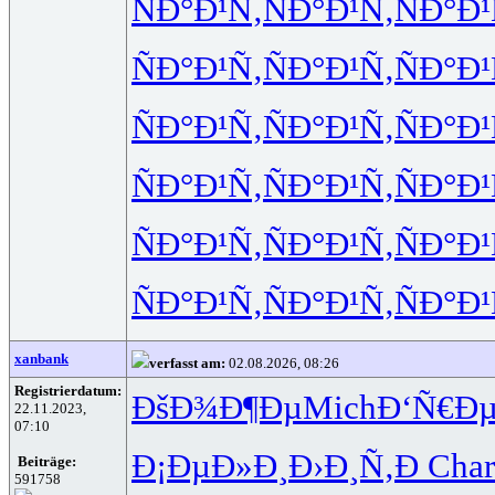
ÑÐ°Ð¹Ñ‚
ÑÐ°Ð¹Ñ‚
ÑÐ°Ð¹
ÑÐ°Ð¹Ñ‚
ÑÐ°Ð¹Ñ‚
ÑÐ°Ð¹
ÑÐ°Ð¹Ñ‚
ÑÐ°Ð¹Ñ‚
ÑÐ°Ð¹
ÑÐ°Ð¹Ñ‚
ÑÐ°Ð¹Ñ‚
ÑÐ°Ð¹
ÑÐ°Ð¹Ñ‚
ÑÐ°Ð¹Ñ‚
ÑÐ°Ð¹
ÑÐ°Ð¹Ñ‚
ÑÐ°Ð¹Ñ‚
ÑÐ°Ð¹
xanbank
verfasst am:
02.08.2026, 08:26
Registrierdatum:
ÐšÐ¾Ð¶Ðµ
Mich
Ð‘Ñ€Ðµ
22.11.2023,
07:10
Ð¡ÐµÐ»Ð¸
Ð›Ð¸Ñ‚Ð
Char
Beiträge:
591758