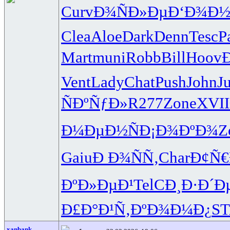
Curv
Ð¾ÑÐ»Ðµ
Ð‘Ð¾Ð
Clea
Aloe
Dark
Denn
Tesc
P
Mart
muni
Robb
Bill
Hoov
Vent
Lady
Chat
Push
John
Ju
ÑÐºÑƒÐ»
R277
Zone
XVII
Ð¼ÐµÐ½Ñ
Ð¡Ð¾ÐºÐ¾
Z
Gaiu
Ð Ð¾ÑÑ‚
Char
Ð¢Ñ
ÐºÐ»ÐµÐ¹
TelC
Ð¸Ð·Ð´Ð
Ð£Ð°Ð¹Ñ‚
ÐºÐ¾Ð¼Ð¿
S
xanbank