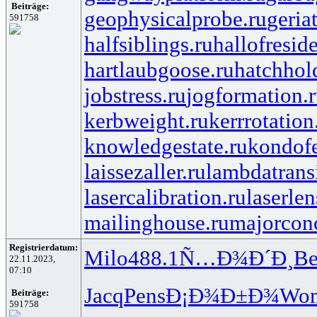
Beiträge:
geophysicalprobe.ru
geria
591758
halfsiblings.ru
hallofresid
hartlaubgoose.ru
hatchhol
jobstress.ru
jogformation.
kerbweight.ru
kerrrotation
knowledgestate.ru
kondof
laissezaller.ru
lambdatransi
lasercalibration.ru
laserlen
mailinghouse.ru
majorcon
Registrierdatum:
Milo
488.1
Ñ…Ð¾Ð´Ð¸
Be
22.11.2023,
07:10
Jacq
Pens
Ð¡Ð¾Ð±Ð¾
Wo
Beiträge:
591758