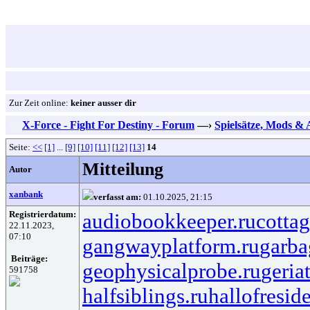
Zur Zeit online:
keiner ausser dir
X-Force - Fight For Destiny - Forum
—›
Spielsätze, Mods &
Seite:
<<
[1]
...
[9]
[10]
[11]
[12]
[13]
14
Mitteilung
Autor
xanbank
verfasst am:
01.10.2025, 21:15
Registrierdatum:
audiobookkeeper.ru
cottag
22.11.2023,
07:10
gangwayplatform.ru
garba
Beiträge:
geophysicalprobe.ru
geria
591758
halfsiblings.ru
hallofresid