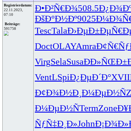
Registrierdatum:
Ð•Ð²Ñ€Ð¾
508.5
Ð¿Ð¾Ð
22.11.2023,
07:10
ÐšÐ°Ð½Ðº
9025
Ð¼Ð¾Ñ€
Beiträge:
Tesc
Tala
Ð›ÐµÐ±Ðµ
Ñ€Ð
591758
Doct
OLAY
Amra
Ð¢Ñ€Ñƒ
Virg
Sela
Susa
ÐÐ»ÑŒÐ±
Vent
LSpi
Ð¿ÐµÐ´Ð°
XVII
Ð¢Ð¾Ð½Ð¸
Ð¼ÐµÐ½Ñ
Z
Ð¼ÐµÐ½Ñ
Term
Zone
Ð¥
ÑƒÑ‡Ð¸Ð»
John
Ð¡Ð¾Ð»