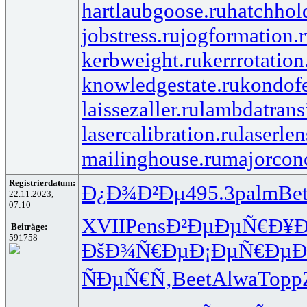
hartlaubgoose.ru
hatchhol
jobstress.ru
jogformation.
kerbweight.ru
kerrrotation
knowledgestate.ru
kondof
laissezaller.ru
lambdatransi
lasercalibration.ru
laserlen
mailinghouse.ru
majorcon
Registrierdatum:
Ð¿Ð¾Ð²Ðµ
495.3
palm
Bet
22.11.2023,
07:10
XVII
Pens
Ð²ÐµÐµÑ€
Ð¥Ð
Beiträge:
591758
ÐšÐ¾Ñ€Ðµ
Ð¡ÐµÑ€Ðµ
Ð
ÑÐµÑ€Ñ‚
Beet
Alwa
Topp