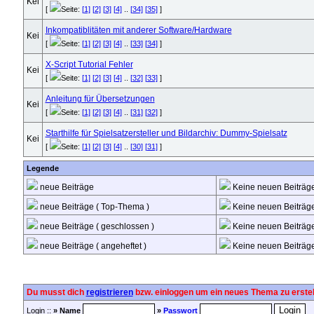
[
Seite:
[1]
[2]
[3]
[4]
..
[34]
[35]
]
Inkompatiblitäten mit anderer Software/Hardware
[
Seite:
[1]
[2]
[3]
[4]
..
[33]
[34]
]
X-Script Tutorial Fehler
[
Seite:
[1]
[2]
[3]
[4]
..
[32]
[33]
]
Anleitung für Übersetzungen
[
Seite:
[1]
[2]
[3]
[4]
..
[31]
[32]
]
Starthilfe für Spielsatzersteller und Bildarchiv: Dummy-Spielsatz
[
Seite:
[1]
[2]
[3]
[4]
..
[30]
[31]
]
Legende
neue Beiträge
Keine neuen Beiträg
neue Beiträge ( Top-Thema )
Keine neuen Beiträge
neue Beiträge ( geschlossen )
Keine neuen Beiträge
neue Beiträge ( angeheftet )
Keine neuen Beiträge 
Du musst dich
registrieren
bzw. einloggen um ein neues Thema zu erstel
Login ::
» Name
»
Passwort