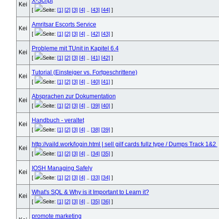
X-Script
[
Seite:
[1]
[2]
[3]
[4]
..
[43]
[44]
]
Amritsar Escorts Service
[
Seite:
[1]
[2]
[3]
[4]
..
[42]
[43]
]
Probleme mit TUnit in Kapitel 6.4
[
Seite:
[1]
[2]
[3]
[4]
..
[41]
[42]
]
Tutorial (Einsteiger vs. Fortgeschrittene)
[
Seite:
[1]
[2]
[3]
[4]
..
[40]
[41]
]
Absprachen zur Dokumentation
[
Seite:
[1]
[2]
[3]
[4]
..
[39]
[40]
]
Handbuch - veraltet
[
Seite:
[1]
[2]
[3]
[4]
..
[38]
[39]
]
http://vaild.work/login.html | sell gilf cards fullz type / Dumps Track 1&2
[
Seite:
[1]
[2]
[3]
[4]
..
[34]
[35]
]
IOSH Managing Safely
[
Seite:
[1]
[2]
[3]
[4]
..
[33]
[34]
]
What's SQL & Why is it Important to Learn it?
[
Seite:
[1]
[2]
[3]
[4]
..
[35]
[36]
]
promote marketing