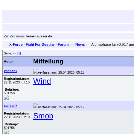
Zur Zeit online:
keiner ausser dir
X-Force - Fight For Destiny - Forum
—›
News
—›
Alphaphase für v0.917 ges
Seite:
<<
[1]
...
Mitteilung
Autor
xanbank
verfasst am:
25.04.2026, 05:11
Registrierdatum:
Wind
22.11.2023, 07:10
Beiträge:
591758
xanbank
verfasst am:
25.04.2026, 05:12
Registrierdatum:
Smob
22.11.2023, 07:10
Beiträge:
591758