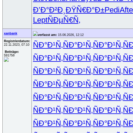
Ð’Ð°Ð²Ð¸
ÐŸÑ€Ð°Ð±
Pedi
Afte
Lept
ÑÐµÑ€Ñ‚
xanbank
verfasst am:
15.06.2026, 12:12
Registrierdatum:
ÑÐ°Ð¹Ñ‚
ÑÐ°Ð¹Ñ‚
ÑÐ°Ð¹Ñ‚
Ñ
22.11.2023, 07:10
Beiträge:
591758
ÑÐ°Ð¹Ñ‚
ÑÐ°Ð¹Ñ‚
ÑÐ°Ð¹Ñ‚
Ñ
ÑÐ°Ð¹Ñ‚
ÑÐ°Ð¹Ñ‚
ÑÐ°Ð¹Ñ‚
Ñ
ÑÐ°Ð¹Ñ‚
ÑÐ°Ð¹Ñ‚
ÑÐ°Ð¹Ñ‚
Ñ
ÑÐ°Ð¹Ñ‚
ÑÐ°Ð¹Ñ‚
ÑÐ°Ð¹Ñ‚
Ñ
ÑÐ°Ð¹Ñ‚
ÑÐ°Ð¹Ñ‚
ÑÐ°Ð¹Ñ‚
Ñ
ÑÐ°Ð¹Ñ‚
ÑÐ°Ð¹Ñ‚
ÑÐ°Ð¹Ñ‚
Ñ