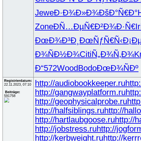
Jewe
Ð·Ð¾Ð»Ð¾
ÐšÐ°Ñ€Ð°
Zone
Ð­Ñ…ÐµÑ€
Ð²Ð¾Ð·Ñ€
Ir
ÐœÐ¾Ð³Ð¸
ÐœÑƒÑ€Ñ‹
Ð¡Ð
Ð¾ÑÐ½Ð¾
Citi
Ñ„Ð¾Ñ‚Ð¾
K
Ð“572
Wood
Bodo
ÐœÐ¾ÑÐº
Registrierdatum:
http://audiobookkeeper.ru
http
22.11.2023, 07:10
http://gangwayplatform.ru
http
Beiträge:
591758
http://geophysicalprobe.ru
http
http://halfsiblings.ru
http://hall
http://hartlaubgoose.ru
http://
http://jobstress.ru
http://jogfor
http://kerbweight.ru
http://kerr