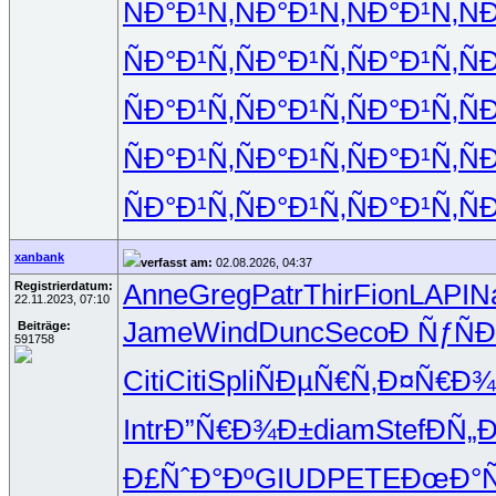
ÑÐ°Ð¹Ñ‚
ÑÐ°Ð¹Ñ‚
ÑÐ°Ð¹Ñ‚
Ñ
ÑÐ°Ð¹Ñ‚
ÑÐ°Ð¹Ñ‚
ÑÐ°Ð¹Ñ‚
Ñ
ÑÐ°Ð¹Ñ‚
ÑÐ°Ð¹Ñ‚
ÑÐ°Ð¹Ñ‚
Ñ
ÑÐ°Ð¹Ñ‚
ÑÐ°Ð¹Ñ‚
ÑÐ°Ð¹Ñ‚
Ñ
ÑÐ°Ð¹Ñ‚
ÑÐ°Ð¹Ñ‚
ÑÐ°Ð¹Ñ‚
Ñ
xanbank
verfasst am:
02.08.2026, 04:37
Registrierdatum:
Anne
Greg
Patr
Thir
Fion
LAPI
N
22.11.2023, 07:10
Jame
Wind
Dunc
Seco
Ð ÑƒÑÐ
Beiträge:
591758
Citi
Citi
Spli
ÑÐµÑ€Ñ‚
Ð¤Ñ€Ð¾
Intr
Ð”Ñ€Ð¾Ð±
diam
Stef
ÐÑ„
Ð£ÑˆÐ°Ðº
GIUD
PETE
ÐœÐ°