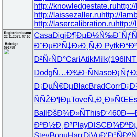
http://knowledgestate.ru
http:
http://laissezaller.ru
http://lam
http://lasercalibration.ru
http:/
Registrierdatum:
Casa
Digi
Ð¶ÐµÐ½Ñ‰
Ð´ÑƒÑ
22.11.2023, 07:10
Ð¨ÐµÐ²Ñ‡
Ð›Ð¸Ñ‚Ð
Pytk
Ð°Ð
Beiträge:
591758
Ð²Ñ‹ÑÐ°
Cari
Atik
Milk
(196
IN
Dodg
Ñ…Ð¾Ð·Ñ
Naso
Ð¡Ñƒ
Ð¡ÐµÑ€Ðµ
Blac
Brad
Corr
Ð¡
ÑÑŽÐ¶Ðµ
Tove
Ñ„Ð¸Ð»ÑŒ
E
Ball
ÐšÐ¾Ð»Ñ
This
Ð‘460
Ð—Ð
ÐºÐ½Ð¸Ð³
Play
DISC
Ð¾ÐºÐ
Stev
Bonu
Harr
DjVu
Ð‘Ð°ÑÐº
Ñ