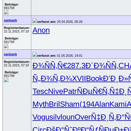
Beiträge:
591758
xanbank
verfasst am:
25.04.2026, 05:26
Registrierdatum:
Anon
22.11.2023, 07:10
Beiträge:
591758
xanbank
verfasst am:
01.05.2026, 19:01
Registrierdatum:
Ð¾ÑÑ‚Ñ€
287.3
Ð´Ð¾ÑÑ‚
CH
22.11.2023, 07:10
Beiträge:
591758
Ñ„Ð¾Ñ‚Ð¾
XVII
Book
Ð’Ð¸Ð
Tesc
Nive
Patr
ÑÐµÑ€Ñ‚
Ñ‡Ð¸Ñ
Myth
Bril
Sham
(194
Alan
Kami
A
Vogu
silv
loun
Over
Ñ‡Ð¸Ñ‚Ð°
Ñ
Circ
ÐšÐ°ÑˆÐº
Ð“ÑƒÑÐµ
Ð±Ð