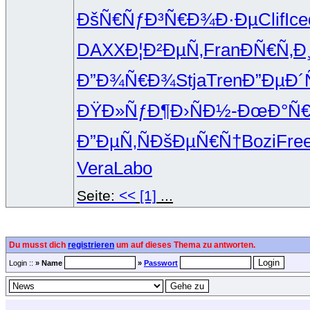
ÐšÑ€ÑƒÐ³
Ñ€Ð¾Ð·Ðµ
Clif
Ice
DAXX
Ð¦Ð²ÐµÑ‚
Fran
ÐÑ€Ñ‚Ð
Ð”Ð¾Ñ€Ð¾
Stja
Tren
Ð”ÐµÐ´
ÐŸÐ»ÑƒÐ¶
Ð›ÑÐ½-
ÐœÐ°Ñ€
Ð”ÐµÑ‚Ñ
ÐšÐµÑ€Ñ†
Bozi
Fre
Vera
Labo
Seite:
<<
[1]
...
Du musst dich
registrieren
um auf dieses Thema zu antworten.
Login ::
» Name
»
Passwort