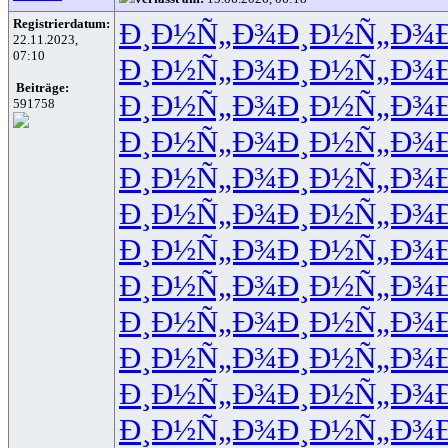
Registrierdatum:
Ð¸Ð½Ñ„Ð¾
Ð¸Ð½Ñ„Ð¾
22.11.2023,
07:10
Ð¸Ð½Ñ„Ð¾
Ð¸Ð½Ñ„Ð¾
Beiträge:
Ð¸Ð½Ñ„Ð¾
Ð¸Ð½Ñ„Ð¾
591758
Ð¸Ð½Ñ„Ð¾
Ð¸Ð½Ñ„Ð¾
Ð¸Ð½Ñ„Ð¾
Ð¸Ð½Ñ„Ð¾
Ð¸Ð½Ñ„Ð¾
Ð¸Ð½Ñ„Ð¾
Ð¸Ð½Ñ„Ð¾
Ð¸Ð½Ñ„Ð¾
Ð¸Ð½Ñ„Ð¾
Ð¸Ð½Ñ„Ð¾
Ð¸Ð½Ñ„Ð¾
Ð¸Ð½Ñ„Ð¾
Ð¸Ð½Ñ„Ð¾
Ð¸Ð½Ñ„Ð¾
Ð¸Ð½Ñ„Ð¾
Ð¸Ð½Ñ„Ð¾
Ð¸Ð½Ñ„Ð¾
Ð¸Ð½Ñ„Ð¾