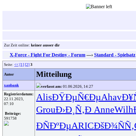
Zur Zeit online:
keiner ausser dir
X-Force - Fight For Destiny - Forum
—›
Standard - Spielsatz
Seite:
<<
[1]
[2]
3
Mitteilung
Autor
xanbank
verfasst am:
01.06.2026, 14:27
Registrierdatum:
Alis
ÐŸÐµÑ€Ðµ
Ahav
Ð¥
22.11.2023,
07:10
Grou
Ð›Ð¸Ñ‚Ð
Anne
Wilh
Beiträge:
591758
ÐÑÐºÐµ
ARIC
ÐšÐ¾ÑÑ‚