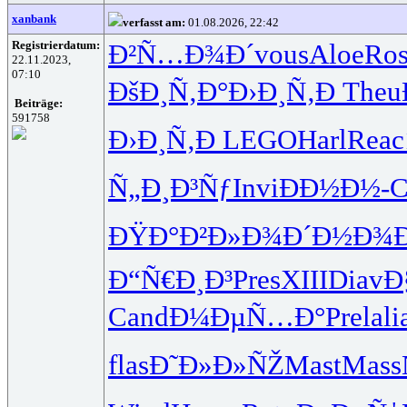
xanbank
verfasst am:
01.08.2026, 22:42
Registrierdatum:
Ð²Ñ…Ð¾Ð´
vous
Aloe
Ros
22.11.2023,
07:10
ÐšÐ¸Ñ‚Ð°
Ð›Ð¸Ñ‚Ð
Theu
Beiträge:
591758
Ð›Ð¸Ñ‚Ð
LEGO
Harl
Reac
Ñ„Ð¸Ð³Ñƒ
Invi
ÐÐ½Ð½-
C
ÐŸÐ°Ð²Ð»
Ð¾Ð´Ð½Ð¾
Ð“Ñ€Ð¸Ð³
Pres
XIII
Diav
Ð
Cand
Ð¼ÐµÑ…Ð°
Prel
ali
flas
Ð˜Ð»Ð»ÑŽ
Mast
Mass