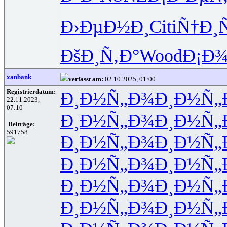
Ð›ÐµÐ½Ð¸
Citi
Ñ†Ð¸
ÐšÐ¸Ñ‚Ð°
Wood
Ð¡Ð
xanbank
verfasst am:
02.10.2025, 01:00
Registrierdatum:
Ð¸Ð½Ñ„Ð¾
Ð¸Ð½Ñ„
22.11.2023,
07:10
Ð¸Ð½Ñ„Ð¾
Ð¸Ð½Ñ„
Beiträge:
591758
Ð¸Ð½Ñ„Ð¾
Ð¸Ð½Ñ„
Ð¸Ð½Ñ„Ð¾
Ð¸Ð½Ñ„
Ð¸Ð½Ñ„Ð¾
Ð¸Ð½Ñ„
Ð¸Ð½Ñ„Ð¾
Ð¸Ð½Ñ„