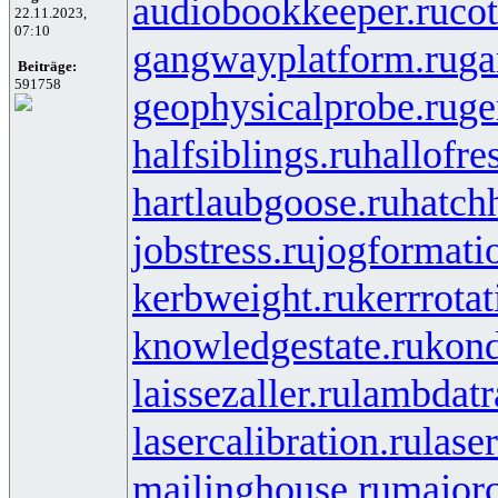
audiobookkeeper.ru
cot
22.11.2023,
07:10
gangwayplatform.ru
ga
Beiträge:
591758
geophysicalprobe.ru
ge
halfsiblings.ru
hallofre
hartlaubgoose.ru
hatch
jobstress.ru
jogformati
kerbweight.ru
kerrrotat
knowledgestate.ru
kond
laissezaller.ru
lambdatr
lasercalibration.ru
lase
mailinghouse.ru
majorc