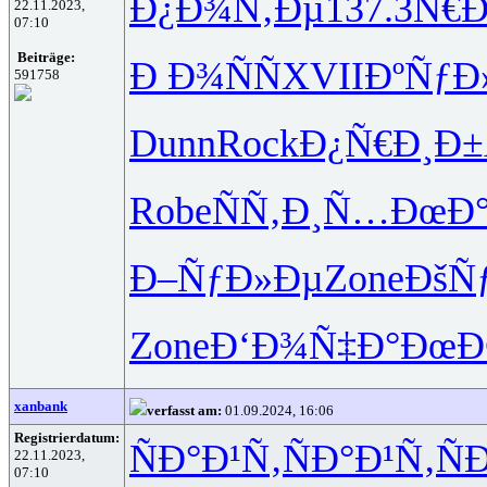
Ð¿Ð¾Ñ‚Ðµ
137.3
Ñ€
22.11.2023,
07:10
Beiträge:
Ð Ð¾ÑÑ
XVII
ÐºÑƒ
591758
Dunn
Rock
Ð¿Ñ€Ð¸Ð±
Robe
ÑÑ‚Ð¸Ñ…
ÐœÐ°
Ð–ÑƒÐ»Ðµ
Zone
ÐšÑƒ
Zone
Ð‘Ð¾Ñ‡Ð°
ÐœÐ
xanbank
verfasst am:
01.09.2024, 16:06
Registrierdatum:
ÑÐ°Ð¹Ñ‚
ÑÐ°Ð¹Ñ‚
Ñ
22.11.2023,
07:10