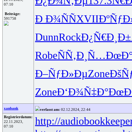
Ð¿Ð¾Ñ‚Ðµ
137.3
Ñ€
07:10
Beiträge:
Ð Ð¾ÑÑ
XVII
ÐºÑƒ
591758
Dunn
Rock
Ð¿Ñ€Ð¸Ð±
Robe
ÑÑ‚Ð¸Ñ…
ÐœÐ°
Ð–ÑƒÐ»Ðµ
Zone
ÐšÑƒ
Zone
Ð‘Ð¾Ñ‡Ð°
ÐœÐ
xanbank
verfasst am:
02.12.2024, 22:44
Registrierdatum:
http://audiobookkeeper
22.11.2023,
07:10