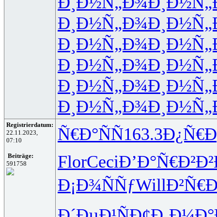
Ð¸Ð½Ñ„Ð¾
Ð¸Ð½Ñ„
Ð¸Ð½Ñ„Ð¾
Ð¸Ð½Ñ„
Ð¸Ð½Ñ„Ð¾
Ð¸Ð½Ñ„
Ð¸Ð½Ñ„Ð¾
Ð¸Ð½Ñ„
Ð¸Ð½Ñ„Ð¾
Ð¸Ð½Ñ„
Ð¸Ð½Ñ„Ð¾
Ð¸Ð½Ñ„
Registrierdatum:
Ñ€Ð°ÑÑ
163.3
Ð¿Ñ€Ð
22.11.2023,
07:10
Flor
Ceci
Ð’Ð°Ñ€Ð²
Ð
Beiträge:
591758
Ð¡Ð¾ÑÑƒ
Will
Ð²Ñ€
Ð´ÐµÐ¹Ñ
Ð¢Ð¸Ð¼Ð°