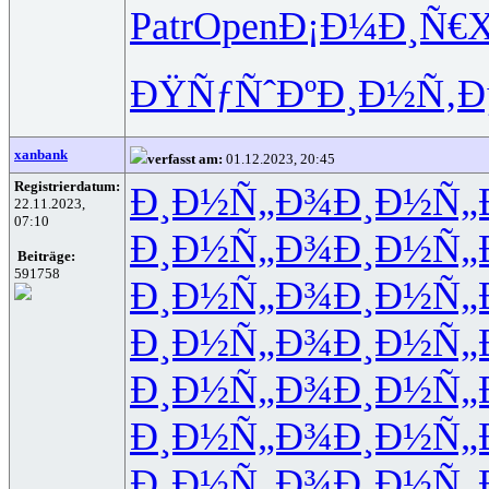
Patr
Open
Ð¡Ð¼Ð¸Ñ€
X
ÐŸÑƒÑˆÐº
Ð¸Ð½Ñ‚Ð
xanbank
verfasst am:
01.12.2023, 20:45
Registrierdatum:
Ð¸Ð½Ñ„Ð¾
Ð¸Ð½Ñ„
22.11.2023,
07:10
Ð¸Ð½Ñ„Ð¾
Ð¸Ð½Ñ„
Beiträge:
591758
Ð¸Ð½Ñ„Ð¾
Ð¸Ð½Ñ„
Ð¸Ð½Ñ„Ð¾
Ð¸Ð½Ñ„
Ð¸Ð½Ñ„Ð¾
Ð¸Ð½Ñ„
Ð¸Ð½Ñ„Ð¾
Ð¸Ð½Ñ„
Ð¸Ð½Ñ„Ð¾
Ð¸Ð½Ñ„