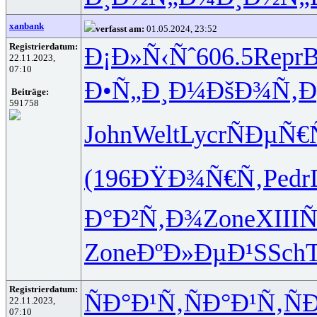
xanbank
verfasst am:
01.05.2024, 23:52
Registrierdatum:
Ð¡Ð»Ñ‹Ñˆ
606.5
Repr
B
22.11.2023,
07:10
Ð•Ñ„Ð¸Ð¼
ÐšÐ¾Ñ‚Ð
Beiträge:
591758
John
Welt
Lycr
ÑÐµÑ€
(196
ÐŸÐ¾Ñ€Ñ‚
Pedr
Ð°Ð²Ñ‚Ð¾
Zone
XIII
Ñ
Zone
ÐºÐ»ÐµÐ¹
SSch
T
Registrierdatum:
ÑÐ°Ð¹Ñ‚
ÑÐ°Ð¹Ñ‚
Ñ
22.11.2023,
07:10