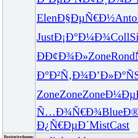
Elen
Ð§ÐµÑ€Ð½
Anto
Just
Ð¡Ð°Ð¼Ð¾
Coll
S
ÐÐ¢Ð¾Ð»
Zone
Rond
Ð°Ð²Ñ‚Ð¾
Ð’Ð»Ð°Ñ
Zone
Zone
Zone
Ð¼Ðµ
Ñ…Ð¾Ñ€Ð¾
Blue
Ð®
Ð¿Ñ€ÐµÐ´
Mist
Cast
Registrierdatum: