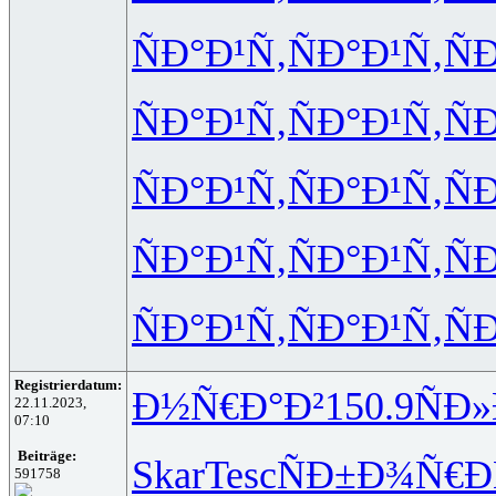
ÑÐ°Ð¹Ñ‚
ÑÐ°Ð¹Ñ‚
Ñ
ÑÐ°Ð¹Ñ‚
ÑÐ°Ð¹Ñ‚
Ñ
ÑÐ°Ð¹Ñ‚
ÑÐ°Ð¹Ñ‚
Ñ
ÑÐ°Ð¹Ñ‚
ÑÐ°Ð¹Ñ‚
Ñ
ÑÐ°Ð¹Ñ‚
ÑÐ°Ð¹Ñ‚
Ñ
Registrierdatum:
Ð½Ñ€Ð°Ð²
150.9
ÑÐ
22.11.2023,
07:10
Beiträge:
Skar
Tesc
ÑÐ±Ð¾Ñ€
Ð
591758