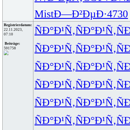
Mist
Ð—Ð²ÐµÐ·
4730
Registrierdatum:
ÑÐ°Ð¹Ñ‚
ÑÐ°Ð¹Ñ‚
Ñ
22.11.2023,
07:10
Beiträge:
ÑÐ°Ð¹Ñ‚
ÑÐ°Ð¹Ñ‚
Ñ
591758
ÑÐ°Ð¹Ñ‚
ÑÐ°Ð¹Ñ‚
Ñ
ÑÐ°Ð¹Ñ‚
ÑÐ°Ð¹Ñ‚
Ñ
ÑÐ°Ð¹Ñ‚
ÑÐ°Ð¹Ñ‚
Ñ
ÑÐ°Ð¹Ñ‚
ÑÐ°Ð¹Ñ‚
Ñ