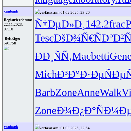
xanbank
verfasst am:
01.02.2025, 23:20
Registrierdatum:
Ñ†ÐµÐ»Ð¸
142.2
frac
22.11.2023,
07:10
Tesc
ÐšÐ¾Ñ€Ñ
Ð°Ð²
Beiträge:
591758
ÐÐ¸ÑÑ‚
Macb
etti
Gen
Mich
Ð³Ð°Ð·Ðµ
ÑÐµ
Barb
Zone
Anne
Walk
Vi
Zone
Ð¾Ð¿Ð°Ñ
Ð¼Ðµ
xanbank
verfasst am:
01.03.2025, 22:54