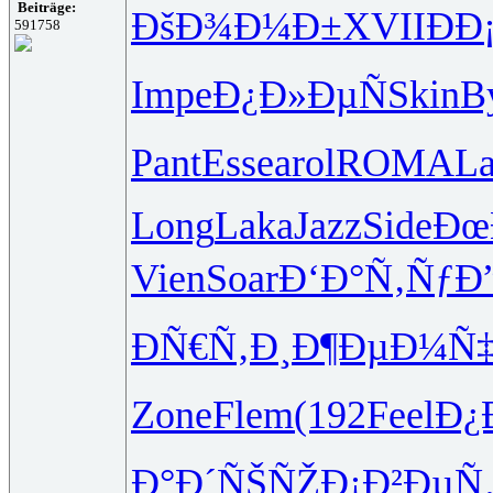
Beiträge:
ÐšÐ¾Ð¼Ð±
XVII
ÐÐ
591758
Impe
Ð¿Ð»ÐµÑ
Skin
B
Pant
Esse
arol
ROMA
L
Long
Laka
Jazz
Side
Ðœ
Vien
Soar
Ð‘Ð°Ñ‚Ñƒ
Ð
ÐÑ€Ñ‚Ð¸
Ð¶ÐµÐ¼Ñ
Zone
Flem
(192
Feel
Ð¿
Ð°Ð´ÑŠÑŽ
Ð¡Ð²ÐµÑ