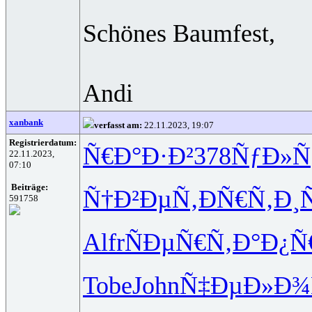
Schönes Baumfest,
Andi
xanbank
verfasst am:
22.11.2023, 19:07
Registrierdatum:
Ñ€Ð°Ð·Ð²
378
ÑƒÐ»Ñ
22.11.2023,
07:10
Beiträge:
Ñ†Ð²ÐµÑ‚
ÐÑ€Ñ‚Ð¸
591758
Alfr
ÑÐµÑ€Ñ‚
Ð°Ð¿Ñ
Tobe
John
Ñ‡ÐµÐ»Ð¾