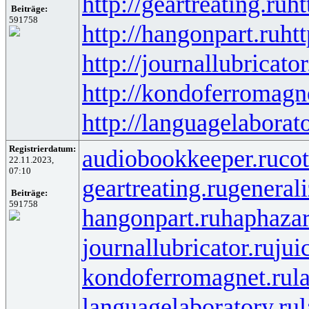
http://geartreating.ru
ht
Beiträge:
591758
http://hangonpart.ru
ht
http://journallubricator
http://kondoferromagn
http://languagelaborat
Registrierdatum:
audiobookkeeper.ru
cot
22.11.2023,
07:10
geartreating.ru
generali
Beiträge:
591758
hangonpart.ru
haphaza
journallubricator.ru
jui
kondoferromagnet.ru
l
languagelaboratory.ru
l