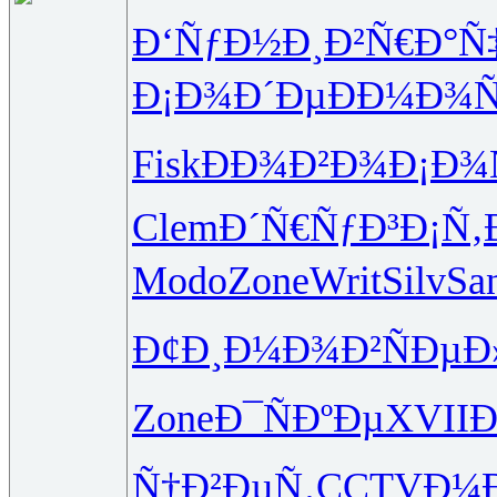
Ð‘ÑƒÐ½Ð¸
Ð²Ñ€Ð°Ñ
Ð¡Ð¾Ð´Ðµ
Ð­Ð¼Ð¾
Fisk
ÐÐ¾Ð²Ð¾
Ð¡Ð¾
Clem
Ð´Ñ€ÑƒÐ³
Ð¡Ñ‚
Modo
Zone
Writ
Silv
Sa
Ð¢Ð¸Ð¼Ð¾
Ð²ÑÐµÐ
Zone
Ð¯ÑÐºÐµ
XVII
Ð
Ñ†Ð²ÐµÑ‚
CCTV
Ð¼