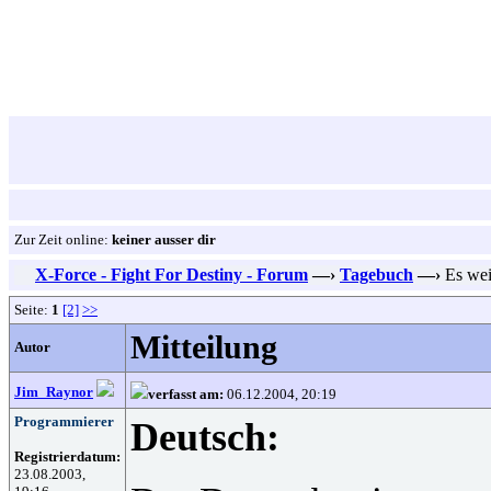
Zur Zeit online:
keiner ausser dir
X-Force - Fight For Destiny - Forum
—›
Tagebuch
—›
Es wei
Seite:
1
[2]
>>
Mitteilung
Autor
Jim_Raynor
verfasst am:
06.12.2004, 20:19
Programmierer
Deutsch:
Registrierdatum:
23.08.2003,