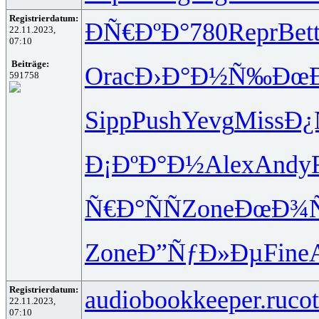
Registrierdatum:
ÐÑ€ÐºÐ°
780
Repr
Bet
22.11.2023,
07:10
Beiträge:
Orac
Ð›Ð°Ð½Ñ‰
ÐœÐ
591758
Sipp
Push
Yevg
Miss
Ð¿
Ð¡ÐºÐ°Ð½
Alex
Andy
Ñ€Ð°ÑÑ
Zone
ÐœÐ¾Ñ
Zone
Ð”ÑƒÐ»Ðµ
Fine
Registrierdatum:
audiobookkeeper.ru
cot
22.11.2023,
07:10