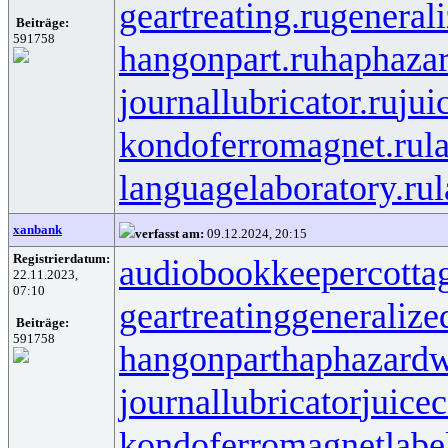
geartreating.ru
generali
Beiträge:
591758
hangonpart.ru
haphaza
journallubricator.ru
jui
kondoferromagnet.ru
l
languagelaboratory.ru
l
xanbank
verfasst am:
09.12.2024, 20:15
Registrierdatum:
audiobookkeeper
cotta
22.11.2023,
07:10
geartreating
generalize
Beiträge:
591758
hangonpart
haphazardw
journallubricator
juicec
kondoferromagnet
labe