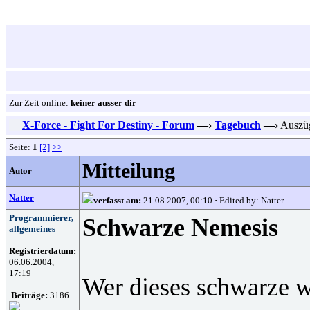
Zur Zeit online:
keiner ausser dir
X-Force - Fight For Destiny - Forum
—›
Tagebuch
—›
Auszüg
Seite:
1
[2]
>>
Mitteilung
Autor
Natter
verfasst am:
21.08.2007, 00:10
·
Edited by: Natter
Programmierer,
Schwarze Nemesis
allgemeines
Registrierdatum:
06.06.2004,
17:19
Wer dieses schwarze w
Beiträge:
3186