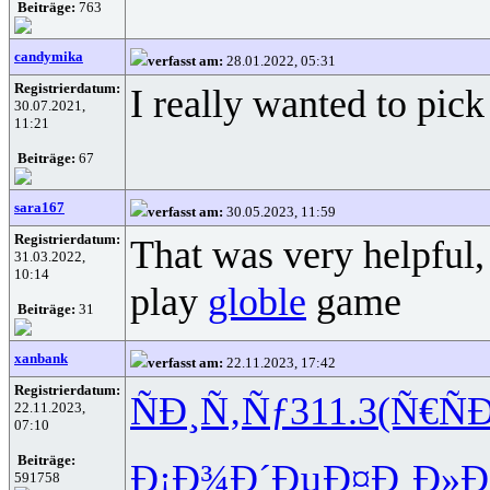
Beiträge:
763
candymika
verfasst am:
28.01.2022, 05:31
Registrierdatum:
I really wanted to pick
30.07.2021,
11:21
Beiträge:
67
sara167
verfasst am:
30.05.2023, 11:59
Registrierdatum:
That was very helpful,
31.03.2022,
10:14
play
globle
game
Beiträge:
31
xanbank
verfasst am:
22.11.2023, 17:42
Registrierdatum:
ÑÐ¸Ñ‚Ñƒ
311.3
(Ñ€ÑÐ
22.11.2023,
07:10
Beiträge:
Ð¡Ð¾Ð´Ðµ
Ð¤Ð¸Ð»Ð
591758