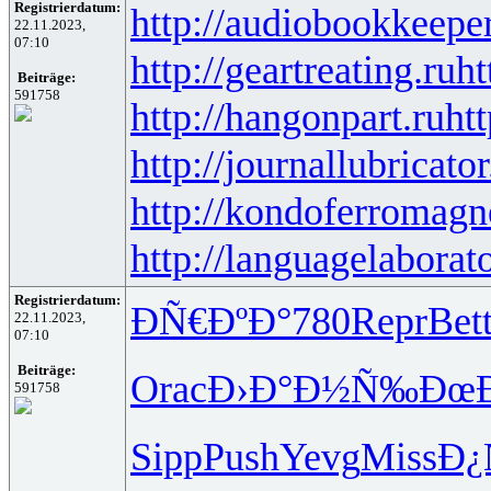
Registrierdatum:
http://audiobookkeeper
22.11.2023,
07:10
http://geartreating.ru
ht
Beiträge:
591758
http://hangonpart.ru
ht
http://journallubricator
http://kondoferromagn
http://languagelaborat
Registrierdatum:
ÐÑ€ÐºÐ°
780
Repr
Bet
22.11.2023,
07:10
Beiträge:
Orac
Ð›Ð°Ð½Ñ‰
ÐœÐ
591758
Sipp
Push
Yevg
Miss
Ð¿