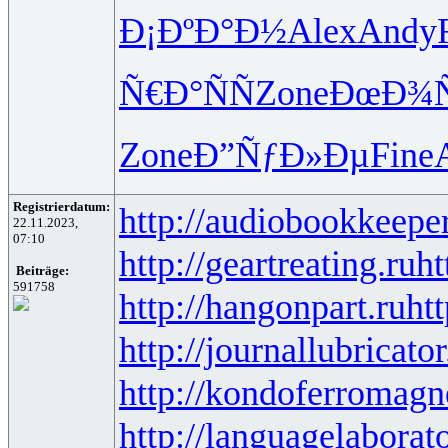
Ð¡ÐºÐ°Ð½
Alex
Andy
Ñ€Ð°ÑÑ
Zone
ÐœÐ¾Ñ
Zone
Ð”ÑƒÐ»Ðµ
Fine
Registrierdatum:
http://audiobookkeeper
22.11.2023,
07:10
http://geartreating.ru
ht
Beiträge:
591758
http://hangonpart.ru
ht
http://journallubricator
http://kondoferromagn
http://languagelaborat