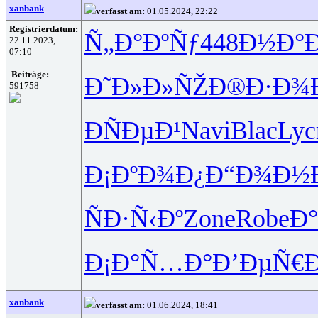
xanbank
verfasst am:
01.05.2024, 22:22
Registrierdatum:
Ñ„Ð°ÐºÑƒ
448
Ð½Ð°Ð
22.11.2023,
07:10
Beiträge:
Ð˜Ð»Ð»ÑŽ
Ð®Ð·Ð¾
591758
ÐÑÐµÐ¹
Navi
Blac
Lyc
Ð¡ÐºÐ¾Ð¿
Ð“Ð¾Ð½
ÑÐ·Ñ‹Ðº
Zone
Robe
Ð
Ð¡Ð°Ñ…Ð°
Ð’ÐµÑ€
xanbank
verfasst am:
01.06.2024, 18:41