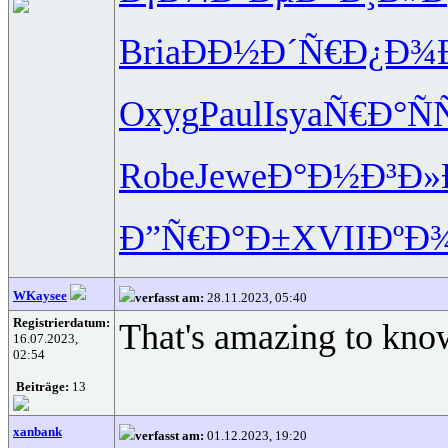
Bria
ÐÐ½Ð´Ñ€
Ð¿Ð¾
Oxyg
Paul
Isya
Ñ€Ð°ÑÑ
Robe
Jewe
Ð°Ð½Ð³Ð»
Ð”Ñ€Ð°Ð±
XVII
ÐºÐ
WKaysee
verfasst am:
28.11.2023, 05:40
Registrierdatum:
That's amazing to know 
16.07.2023,
02:54
Beiträge:
13
xanbank
verfasst am:
01.12.2023, 19:20