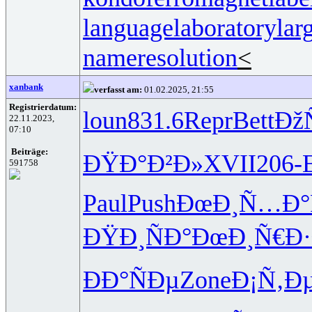
languagelaboratory
lar
nameresolution
<
xanbank
verfasst am:
01.02.2025, 21:55
Registrierdatum:
loun
831.6
Repr
Bett
Ðž
22.11.2023,
07:10
Beiträge:
ÐŸÐ°Ð²Ð»
XVII
206-
591758
Paul
Push
ÐœÐ¸Ñ…Ð°
ÐŸÐ¸ÑÐ°
ÐœÐ¸Ñ€Ð·
ÐÐ°ÑÐµ
Zone
Ð¡Ñ‚Ð