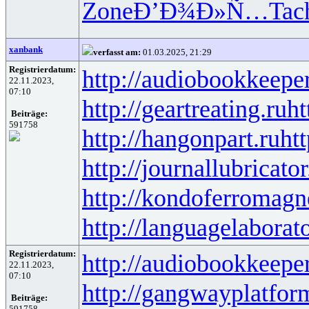
Zone
Ð’Ð¾Ð»Ñ…
Tac
xanbank
verfasst am:
01.03.2025, 21:29
Registrierdatum:
http://audiobookkeeper
22.11.2023,
07:10
http://geartreating.ru
ht
Beiträge:
591758
http://hangonpart.ru
ht
http://journallubricator
http://kondoferromagn
http://languagelaborat
Registrierdatum:
http://audiobookkeeper
22.11.2023,
07:10
http://gangwayplatfor
Beiträge:
591758