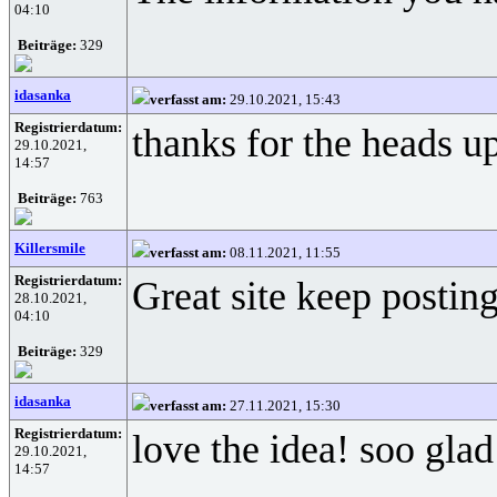
04:10
Beiträge:
329
idasanka
verfasst am:
29.10.2021, 15:43
Registrierdatum:
thanks for the heads up
29.10.2021,
14:57
Beiträge:
763
Killersmile
verfasst am:
08.11.2021, 11:55
Registrierdatum:
Great site keep posti
28.10.2021,
04:10
Beiträge:
329
idasanka
verfasst am:
27.11.2021, 15:30
Registrierdatum:
love the idea! soo glad
29.10.2021,
14:57