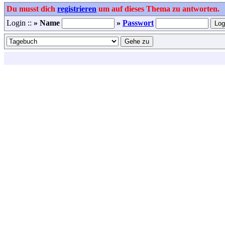
Du musst dich
registrieren
um auf dieses Thema zu antworten.
Login ::
» Name
»
Passwort