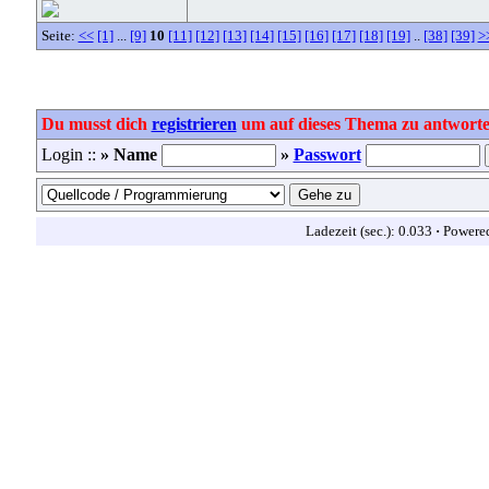
Seite:
<<
[1]
...
[9]
10
[11]
[12]
[13]
[14]
[15]
[16]
[17]
[18]
[19]
..
[38]
[39]
>
Du musst dich
registrieren
um auf dieses Thema zu antworte
Login ::
» Name
»
Passwort
Ladezeit (sec.): 0.033
·
Powere