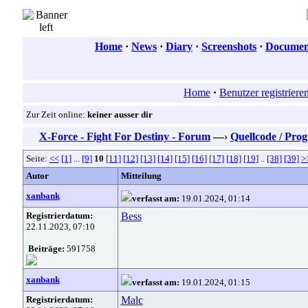
Home
·
News
·
Diary
·
Screenshots
·
Document
Home
·
Benutzer registriere
Zur Zeit online:
keiner ausser dir
X-Force - Fight For Destiny - Forum
—›
Quellcode / Pr
Seite:
<<
[1]
...
[9]
10
[11]
[12]
[13]
[14]
[15]
[16]
[17]
[18]
[19]
..
[38]
[39]
>
Autor
Mitteilung
xanbank
verfasst am:
19.01.2024, 01:14
Registrierdatum:
Bess
22.11.2023, 07:10
Beiträge:
591758
xanbank
verfasst am:
19.01.2024, 01:15
Registrierdatum:
Malc