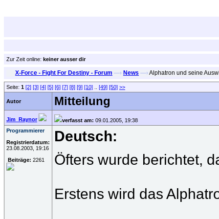
Zur Zeit online:
keiner ausser dir
X-Force - Fight For Destiny - Forum
—›
News
—›
Alphatron und seine Ausw
Seite:
1
[2]
[3]
[4]
[5]
[6]
[7]
[8]
[9]
[10]
..
[49]
[50]
>>
Mitteilung
Autor
Jim_Raynor
verfasst am:
09.01.2005, 19:38
Programmierer
Deutsch:
Registrierdatum:
23.08.2003, 19:16
Öfters wurde berichtet, d
Beiträge:
2261
Erstens wird das Alphatro