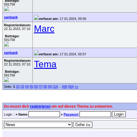
Beiträge:
591758
xanbank
verfasst am:
17.01.2024, 05:56
Registrierdatum:
Marc
22.11.2023, 07:10
Beiträge:
591758
xanbank
verfasst am:
17.01.2024, 05:57
Registrierdatum:
Tema
22.11.2023, 07:10
Beiträge:
591758
Seite:
1
[2]
[3]
[4]
[5]
[6]
[7]
[8]
[9]
[10]
..
[49]
[50]
>>
Du musst dich
registrieren
um auf dieses Thema zu antworten.
Login ::
» Name
»
Passwort