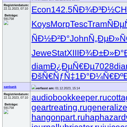
Registrierdatum:
Econ
142.5
ÑÐ¾Ð³Ð½
CH
22.11.2023, 07:10
Beiträge:
591758
Koys
Morp
Tesc
Tram
ÑÐµ
ÑÐ½Ð²Ð°
John
Ñ„ÐµÐ»
Jewe
Stat
XIII
Ð¾Ð±Ð»Ð°
diam
Ð¿ÐµÑ€Ðµ
7028
di
ÐšÑ€ÑƒÑ‡
1Ð°Ð¼Ñ€
Ðº
xanbank
verfasst am:
01.12.2023, 15:14
Registrierdatum:
audiobookkeeper.ru
cotta
22.11.2023, 07:10
geartreating.ru
generalize
Beiträge:
591758
hangonpart.ru
haphazard