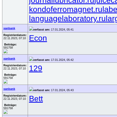
journallubricator.ru
juicec
kondoferromagnet.ru
lab
languagelaboratory.ru
lar
xanbank
verfasst am:
17.01.2024, 05:41
Registrierdatum:
Econ
22.11.2023, 07:10
Beiträge:
591758
xanbank
verfasst am:
17.01.2024, 05:42
Registrierdatum:
129
22.11.2023, 07:10
Beiträge:
591758
xanbank
verfasst am:
17.01.2024, 05:43
Registrierdatum:
Bett
22.11.2023, 07:10
Beiträge:
591758