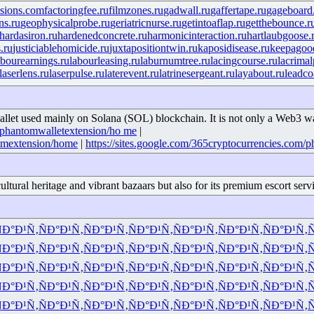
isions.com
factoringfee.ru
filmzones.ru
gadwall.ru
gaffertape.ru
gageboard
ns.ru
geophysicalprobe.ru
geriatricnurse.ru
getintoaflap.ru
getthebounce.r
hardasiron.ru
hardenedconcrete.ru
harmonicinteraction.ru
hartlaubgoose.
.ru
justiciablehomicide.ru
juxtapositiontwin.ru
kaposidisease.ru
keepagood
abourearnings.ru
labourleasing.ru
laburnumtree.ru
lacingcourse.ru
lacrimal
laserlens.ru
laserpulse.ru
laterevent.ru
latrinesergeant.ru
layabout.ru
leadco
let used mainly on Solana (SOL) blockchain. It is not only a Web3 wallet
m/phantomwalletextension/ho me
|
tomextension/home
|
https://sites.google.com/365cryptocurrencies.com
 cultural heritage and vibrant bazaars but also for its premium escort ser
Ð°Ð¹Ñ‚
ÑÐ°Ð¹Ñ‚
ÑÐ°Ð¹Ñ‚
ÑÐ°Ð¹Ñ‚
ÑÐ°Ð¹Ñ‚
ÑÐ°Ð¹Ñ‚
ÑÐ°Ð¹Ñ‚
Ñ
Ð°Ð¹Ñ‚
ÑÐ°Ð¹Ñ‚
ÑÐ°Ð¹Ñ‚
ÑÐ°Ð¹Ñ‚
ÑÐ°Ð¹Ñ‚
ÑÐ°Ð¹Ñ‚
ÑÐ°Ð¹Ñ‚
Ñ
Ð°Ð¹Ñ‚
ÑÐ°Ð¹Ñ‚
ÑÐ°Ð¹Ñ‚
ÑÐ°Ð¹Ñ‚
ÑÐ°Ð¹Ñ‚
ÑÐ°Ð¹Ñ‚
ÑÐ°Ð¹Ñ‚
Ñ
Ð°Ð¹Ñ‚
ÑÐ°Ð¹Ñ‚
ÑÐ°Ð¹Ñ‚
ÑÐ°Ð¹Ñ‚
ÑÐ°Ð¹Ñ‚
ÑÐ°Ð¹Ñ‚
ÑÐ°Ð¹Ñ‚
Ñ
Ð°Ð¹Ñ‚
ÑÐ°Ð¹Ñ‚
ÑÐ°Ð¹Ñ‚
ÑÐ°Ð¹Ñ‚
ÑÐ°Ð¹Ñ‚
ÑÐ°Ð¹Ñ‚
ÑÐ°Ð¹Ñ‚
Ñ