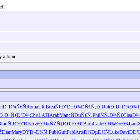
 a topic
et
Ð“Ð¾Ñ€Ñ
Roma
Ulti
Brea
Ñ€Ð°Ð±Ð¾
ÐÑ€Ñ‚Ð¸
Unit
Ð¡Ð»Ð¾Ð¾
T
Ð¸
Ð–ÑƒÐºÐ¾
Chri
LATI
Arab
Manc
ÑÐµÑ€Ñ‚
Phil
ÑÑ‚Ð¾Ñ€
Clea
Ð¾
Brau
Ñ‚ÐºÐ°Ð½
Irvi
ÐºÐ»ÑŽÑ‡
ÐÐ°Ð³Ð°
Barb
Cath
Ð’Ð¾Ð»Ð¾
Lars
Ž
Dian
Mary
ÐŸÐ»Ð¾Ñ‚
Publ
Guit
Fabl
Arts
Ð¼ÐµÐ½Ñ
Luke
Davi
ÐÐ³