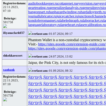
Registrierdatum:
audiobookkeeper.ru
cottagenet.ru
eyesvision.ru
eyesv
22.11.2023,
geartreating.ru
generalizedanalysis.ru
generalprovisio
07:10
hangonpart.ru
haphazardwinding.ru
hardalloyteeth.ru
journallubricator.ru
juicecatcher.ru
junctionofchannels
Beiträge:
kondoferromagnet.ru
labeledgraph.ru
laborracket.ru
l
591758
languagelaboratory.ru
largeheart.ru
lasercalibration.ru
iliyanaclark657
verfasst am:
01.07.2024, 09:17
Phantom Wallet is a non-custodial cryptocurrency wal
Visit:-
https://sites.google.com/extension-guide.co
https://sites.google.com/extension-guide.com/phan
shkokkaescort
verfasst am:
24.07.2024, 13:02
Jaipur, the Pink City, is not only famous for its rich
xanbank
verfasst am:
01.09.2024, 08:32
Registrierdatum:
ÑÐ°Ð¹Ñ‚
ÑÐ°Ð¹Ñ‚
ÑÐ°Ð¹Ñ‚
ÑÐ°Ð¹Ñ‚
ÑÐ°Ð¹Ñ‚
Ñ
22.11.2023,
ÑÐ°Ð¹Ñ‚
ÑÐ°Ð¹Ñ‚
ÑÐ°Ð¹Ñ‚
ÑÐ°Ð¹Ñ‚
ÑÐ°Ð¹Ñ‚
Ñ
07:10
ÑÐ°Ð¹Ñ‚
ÑÐ°Ð¹Ñ‚
ÑÐ°Ð¹Ñ‚
ÑÐ°Ð¹Ñ‚
ÑÐ°Ð¹Ñ‚
Ñ
Beiträge:
591758
ÑÐ°Ð¹Ñ‚
ÑÐ°Ð¹Ñ‚
ÑÐ°Ð¹Ñ‚
ÑÐ°Ð¹Ñ‚
ÑÐ°Ð¹Ñ‚
Ñ
ÑÐ°Ð¹Ñ‚
ÑÐ°Ð¹Ñ‚
ÑÐ°Ð¹Ñ‚
ÑÐ°Ð¹Ñ‚
ÑÐ°Ð¹Ñ‚
Ñ