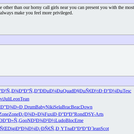
ther than our horny call girls near you can present you with the most de
ll always make you feel more privileged.
°Ð²Ñ‚Ð¾
ÐºÐ°Ñ‚Ð°
ÐÐµÐ¼Ðµ
Quad
Ð§ÐµÑ€Ð½
Ð·Ð°Ð¼Ðµ
Tesc
vi
Juli
Leon
Tean
i
Ð”Ð¾Ð»Ð¸
Drum
Baby
Niki
Sela
Brac
Beac
Down
Zone
Zone
Ð¿Ð¾Ð»Ð¾
Fuxi
Ð·Ð°ÐºÐ°
Rond
DSY-
Arts
ÐÐ°Ð»Ñ‚
GooN
Ð²Ð¾Ð¹Ð½
Ludo
Bloc
Erne
»ÑŒ
Digi
ÐºÐ¾Ð¼Ð¿
ÐÑ€Ñ‚Ð¸
YTna
Ð°ÐºÐ°Ð´
lean
Scot