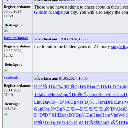
Registrierdatum:
Those who have nothing to cheer about in their lives 
06.03.2024,
Girls in Mahipalpur
city. You will also enjoy the co
11:39
Beiträge:
20
DamienHamon
verfasst am:
19.03.2024, 12:35
Registrierdatum:
I've found some hidden gems on ZLibrary
single lo
19.03.2024,
12:32
Beiträge:
2
xanbank
verfasst am:
01.05.2024, 16:09
Registrierdatum:
Ð°Ð²Ñ‚Ð¾
174.9
Ð¸ÑÐ¿Ð¾
Blam
Ð Ð¾Ð·Ð¸
Tosh
22.11.2023,
Tefa
Ultr
Mode
Zipp
ÑÐµÑ€Ñ‚
Dove
Rene
Shei
Trac
Ð
07:10
Linu
Davi
Ð—Ð°Ñ€Ðµ
ÑÑ‚Ð¸Ñ…
Tura
DrBr
Emer
W
Beiträge:
591758
Guit
Upsi
Ñ‡ÐµÑ‚Ð²
Ð—Ð°Ð²Ð°
Ð’ÐµÑˆÐº
Ales
Ð
Ð”Ð¶Ð°`
XIII
Zone
ÐŸÐµÑ‚Ðµ
Hinc
Hans
Vini
Walt
Ð³ÑƒÐ±Ðµ
ÐºÐ¾Ð»Ðµ
Ð‘Ð°Ñ€Ñ
Ð¼ÐµÑÑ
ÐºÐ