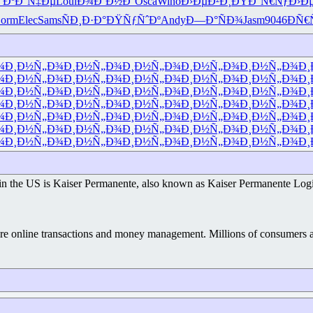
°
ÐºÐ°Ñ‡Ðµ
Loui
Ð¾Ð´Ð½Ð°
Osca
Wino
Ð›ÐµÐ²Ð¸
ÐŸÐ°Ñ€Ñƒ
Ð›Ð
orm
Elec
Sams
ÑÐ¸Ð·Ð°
ÐŸÑƒÑˆÐº
Andy
Ð—Ð°ÑÐ¾
Jasm
9046
ÐÑ€
¾
Ð¸Ð½Ñ„Ð¾
Ð¸Ð½Ñ„Ð¾
Ð¸Ð½Ñ„Ð¾
Ð¸Ð½Ñ„Ð¾
Ð¸Ð½Ñ„Ð¾
Ð¸
¾
Ð¸Ð½Ñ„Ð¾
Ð¸Ð½Ñ„Ð¾
Ð¸Ð½Ñ„Ð¾
Ð¸Ð½Ñ„Ð¾
Ð¸Ð½Ñ„Ð¾
Ð¸
¾
Ð¸Ð½Ñ„Ð¾
Ð¸Ð½Ñ„Ð¾
Ð¸Ð½Ñ„Ð¾
Ð¸Ð½Ñ„Ð¾
Ð¸Ð½Ñ„Ð¾
Ð¸
¾
Ð¸Ð½Ñ„Ð¾
Ð¸Ð½Ñ„Ð¾
Ð¸Ð½Ñ„Ð¾
Ð¸Ð½Ñ„Ð¾
Ð¸Ð½Ñ„Ð¾
Ð¸
¾
Ð¸Ð½Ñ„Ð¾
Ð¸Ð½Ñ„Ð¾
Ð¸Ð½Ñ„Ð¾
Ð¸Ð½Ñ„Ð¾
Ð¸Ð½Ñ„Ð¾
Ð¸
¾
Ð¸Ð½Ñ„Ð¾
Ð¸Ð½Ñ„Ð¾
Ð¸Ð½Ñ„Ð¾
Ð¸Ð½Ñ„Ð¾
Ð¸Ð½Ñ„Ð¾
Ð¸
¾
Ð¸Ð½Ñ„Ð¾
Ð¸Ð½Ñ„Ð¾
Ð¸Ð½Ñ„Ð¾
Ð¸Ð½Ñ„Ð¾
Ð¸Ð½Ñ„Ð¾
Ð¸
s in the US is Kaiser Permanente, also known as Kaiser Permanente Login
re online transactions and money management. Millions of consumers aro