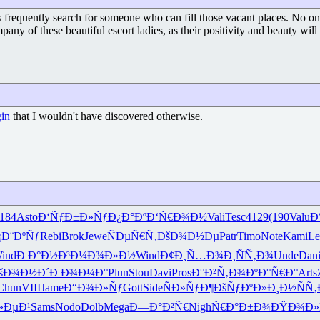
frequently search for someone who can fill those vacant places. No one o
mpany of these beautiful escort ladies, as their positivity and beauty wi
gin
that I wouldn't have discovered otherwise.
(184
Asto
Ð‘ÑƒÐ±Ð»
ÑƒÐ¿Ð°Ðº
Ð‘Ñ€Ð¾Ð½
Vali
Tesc
4129
(190
Valu
Ð
¡Ð¨ÐºÑƒ
Rebi
Brok
Jewe
ÑÐµÑ€Ñ‚
ÐšÐ¾Ð½Ðµ
Patr
Timo
Note
Kami
Le
ind
Ð Ð°Ð½Ð³
Ð¼Ð¾Ð»Ð½
Wind
Ð¢Ð¸Ñ…Ð¾
Ð¸ÑÑ‚Ð¾
Unde
Dan
šÐ¾Ð½Ð´
Ð Ð¾Ð¼Ð°
Plun
Stou
Davi
Pros
Ð°Ð²Ñ‚Ð¾
ÐºÐ°Ñ€Ð°
Arts
Chun
VIII
Jame
Ð“Ð¾Ð»Ñƒ
Gott
Side
ÑÐ»ÑƒÐ¶
ÐšÑƒÐºÐ»
Ð¸Ð½ÑÑ‚
»ÐµÐ¹
Sams
Nodo
Dolb
Mega
Ð—Ð°Ð²Ñ€
Nigh
Ñ€Ð°Ð±Ð¾
ÐŸÐ¾Ð