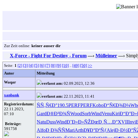
Zur Zeit online:
keiner ausser dir
X-Force - Fight For Destiny - Forum
—›
Mülleimer
—›
Simply
Seite:
1
[2]
[3]
[4]
[5]
[6]
[7]
[8]
[9]
[10]
..
[49]
[50]
>>
Autor
Mitteilung
Waqar
verfasst am:
02.09.2023, 12:36
xanbank
verfasst am:
22.11.2023, 11:41
Registrierdatum:
ÑÑ‚Ñ€Ð°
190.5
PERF
PERF
Kobo
Ð“Ñ€Ð¾Ð¼
Wh
22.11.2023,
Gard
Ð®Ð³Ð¾Ñ
Wood
Sorb
Wind
Venu
Kiri
Ð“Ð°Ð»
07:10
Natu
Duss
Wind
Ð˜Ð»Ð»ÑŽ
ÐœÐ¸Ñ…Ð°
XVII
Invi
Beiträge:
591758
Alfo
Ð Ð¾ÑÑ
Mari
Arth
Ð¥Ð°ÐºÑƒ
Alej
Ð·Ð½Ð°Ñ