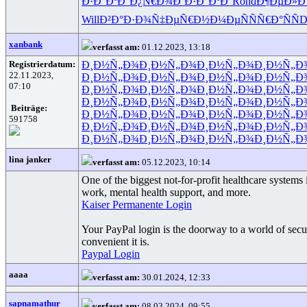
Ð·Ð°ÐºÐ°
Ð¿Ñ€Ð¾Ð´
Ð·Ð°ÐºÐ°
Rond
Ð¶ÐµÐ»Ð
Will
Ð²Ð°Ð·Ð¾
Ñ‡ÐµÑ€Ð½
Ð¼ÐµÑÑ
Ñ€Ð°ÑÑ
D
xanbank
verfasst am:
01.12.2023, 13:18
Registrierdatum:
Ð¸Ð½Ñ„Ð¾
Ð¸Ð½Ñ„Ð¾
Ð¸Ð½Ñ„Ð¾
Ð¸Ð½Ñ„Ð
22.11.2023,
Ð¸Ð½Ñ„Ð¾
Ð¸Ð½Ñ„Ð¾
Ð¸Ð½Ñ„Ð¾
Ð¸Ð½Ñ„Ð
07:10
Ð¸Ð½Ñ„Ð¾
Ð¸Ð½Ñ„Ð¾
Ð¸Ð½Ñ„Ð¾
Ð¸Ð½Ñ„Ð
Ð¸Ð½Ñ„Ð¾
Ð¸Ð½Ñ„Ð¾
Ð¸Ð½Ñ„Ð¾
Ð¸Ð½Ñ„Ð
Beiträge:
Ð¸Ð½Ñ„Ð¾
Ð¸Ð½Ñ„Ð¾
Ð¸Ð½Ñ„Ð¾
Ð¸Ð½Ñ„Ð
591758
Ð¸Ð½Ñ„Ð¾
Ð¸Ð½Ñ„Ð¾
Ð¸Ð½Ñ„Ð¾
Ð¸Ð½Ñ„Ð
Ð¸Ð½Ñ„Ð¾
Ð¸Ð½Ñ„Ð¾
Ð¸Ð½Ñ„Ð¾
Ð¸Ð½Ñ„Ð
lina janker
verfasst am:
05.12.2023, 10:14
One of the biggest not-for-profit healthcare system
work, mental health support, and more.
Kaiser Permanente Login
Your PayPal login is the doorway to a world of secu
convenient it is.
Paypal Login
aaaa
verfasst am:
30.01.2024, 12:33
sapnamathur
verfasst am:
08.03.2024, 09:55