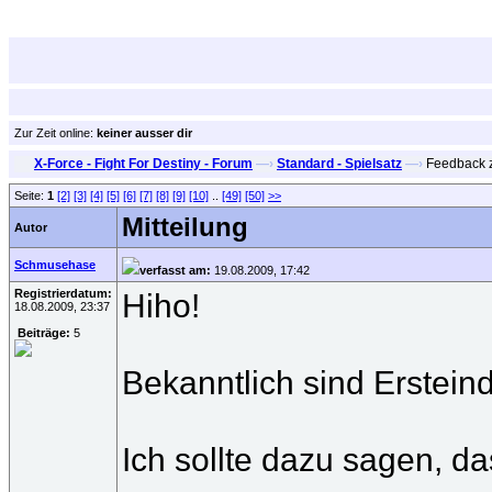
Zur Zeit online:
keiner ausser dir
X-Force - Fight For Destiny - Forum
—›
Standard - Spielsatz
—›
Feedback z
Seite:
1
[2]
[3]
[4]
[5]
[6]
[7]
[8]
[9]
[10]
..
[49]
[50]
>>
Mitteilung
Autor
Schmusehase
verfasst am:
19.08.2009, 17:42
Registrierdatum:
Hiho!
18.08.2009, 23:37
Beiträge:
5
Bekanntlich sind Ersteind
Ich sollte dazu sagen, da