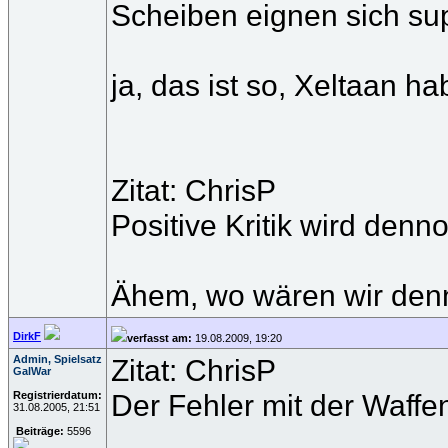
Scheiben eignen sich supe
ja, das ist so, Xeltaan 
Zitat: ChrisP
Positive Kritik wird den
Ähem, wo wären wir denn h
DirkF
verfasst am:
19.08.2009, 19:20
Admin, Spielsatz
Zitat: ChrisP
GalWar
Der Fehler mit der Waffe
Registrierdatum:
31.08.2005, 21:51
Beiträge:
5596