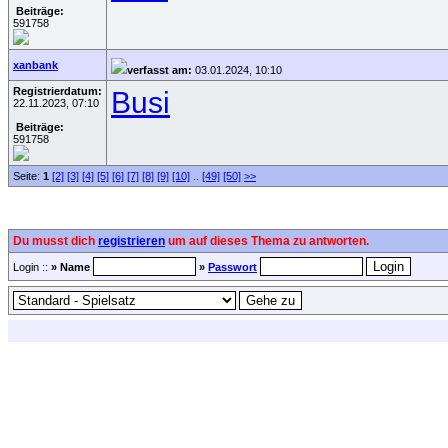
Beiträge:
591758
xanbank
verfasst am:
03.01.2024, 10:10
Registrierdatum:
Busi
22.11.2023, 07:10
Beiträge:
591758
Seite:
1
[2]
[3]
[4]
[5]
[6]
[7]
[8]
[9]
[10]
..
[49]
[50]
>>
Du musst dich
registrieren
um auf dieses Thema zu antworten.
Login ::
» Name
»
Passwort