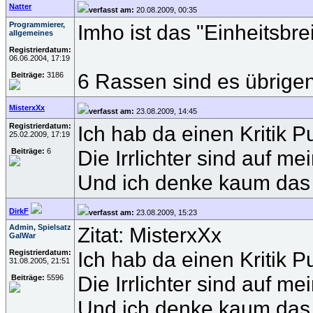
Natter
verfasst am:
20.08.2009, 00:35
Programmierer,
Imho ist das "Einheitsbr
allgemeines
Registrierdatum:
06.06.2004, 17:19
6 Rassen sind es übrigen
Beiträge:
3186
MisterxXx
verfasst am:
23.08.2009, 14:45
Registrierdatum:
Ich hab da einen Kritik P
25.02.2009, 17:19
Die Irrlichter sind auf m
Beiträge:
6
Und ich denke kaum das 
DirkF
verfasst am:
23.08.2009, 15:23
Admin, Spielsatz
Zitat: MisterxXx
GalWar
Ich hab da einen Kritik P
Registrierdatum:
31.08.2005, 21:51
Die Irrlichter sind auf m
Beiträge:
5596
Und ich denke kaum das 