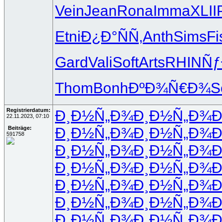
Vein
Jean
Rona
Imma
XLII
Etni
Ð¿Ð°ÑÑ‚
Anth
Sims
Fi
Gard
Vali
Soft
Arts
RHIN
Ñƒ
Thom
Bonh
ÐºÐ¾Ñ€Ð¾
S
Registrierdatum:
Ð¸Ð½Ñ„Ð¾
Ð¸Ð½Ñ„Ð¾
Ð
22.11.2023, 07:10
Ð¸Ð½Ñ„Ð¾
Ð¸Ð½Ñ„Ð¾
Ð
Beiträge:
591758
Ð¸Ð½Ñ„Ð¾
Ð¸Ð½Ñ„Ð¾
Ð
Ð¸Ð½Ñ„Ð¾
Ð¸Ð½Ñ„Ð¾
Ð
Ð¸Ð½Ñ„Ð¾
Ð¸Ð½Ñ„Ð¾
Ð
Ð¸Ð½Ñ„Ð¾
Ð¸Ð½Ñ„Ð¾
Ð
Ð¸Ð½Ñ„Ð¾
Ð¸Ð½Ñ„Ð¾
Ð