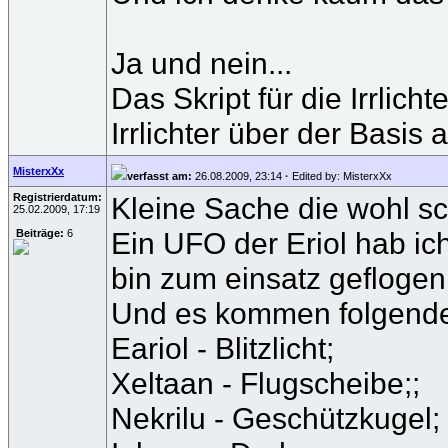
Ja und nein...
Das Skript für die Irrlic
Irrlichter über der Basi
MisterxXx
verfasst am:
26.08.2009, 23:14
·
Edited by: MisterxXx
Registrierdatum:
Kleine Sache die wohl s
25.02.2009, 17:19
Ein UFO der Eriol hab i
Beiträge:
6
bin zum einsatz geflogen 
Und es kommen folgende 
Eariol - Blitzlicht;
Xeltaan - Flugscheibe;;
Nekrilu - Geschützkugel;