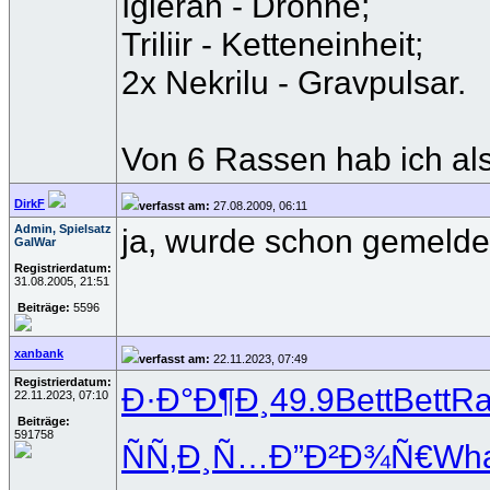
Igleran - Drohne;
Triliir - Ketteneinheit;
2x Nekrilu - Gravpulsar.
Von 6 Rassen hab ich al
DirkF
verfasst am:
27.08.2009, 06:11
Admin, Spielsatz
ja, wurde schon gemeldet 
GalWar
Registrierdatum:
31.08.2005, 21:51
Beiträge:
5596
xanbank
verfasst am:
22.11.2023, 07:49
Registrierdatum:
Ð·Ð°Ð¶Ð¸
49.9
Bett
Bett
Ra
22.11.2023, 07:10
Beiträge:
591758
ÑÑ‚Ð¸Ñ…
Ð”Ð²Ð¾Ñ€
Wh