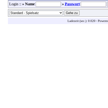
Login ::
» Name
»
Passwort
Ladezeit (sec.): 0.020
·
Powere