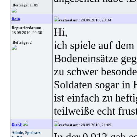
Beiträge:
1185
Rain
verfasst am:
28.09.2010, 20:34
Registrierdatum:
Hi,
28.09.2010, 20:30
ich spiele auf dem
Beiträge:
2
Bodeneinsätze geg
zu schwer besonder
Soldaten sogar in 
ist einfach zu hef
teilweiße echt frus
DirkF
verfasst am:
28.09.2010, 21:09
Admin, Spielsatz
In der 0.912 gab e