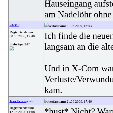
Hauseingang aufste
am Nadelöhr ohne g
ChrisP
verfasst am:
21.06.2009, 16:53
Registrierdatum:
Ich finde die neuen
08.03.2006, 17:49
langsam an die al
Beiträge:
247
Und in X-Com war 
Verluste/Verwundu
kam.
Jens Evering
verfasst am:
21.06.2009, 17:46
Registrierdatum:
*hust* Nicht? Wa
12.06.2005, 11:08