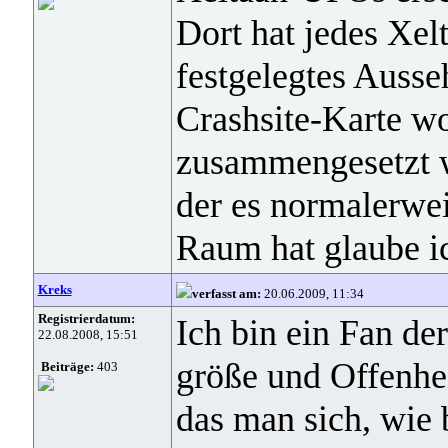
Dort hat jedes Xe
festgelegtes Ausse
Crashsite-Karte w
zusammengesetzt w
der es normalerwei
Raum hat glaube i
Kreks
verfasst am:
20.06.2009, 11:34
Registrierdatum:
Ich bin ein Fan de
22.08.2008, 15:51
größe und Offenhei
Beiträge:
403
das man sich, wie