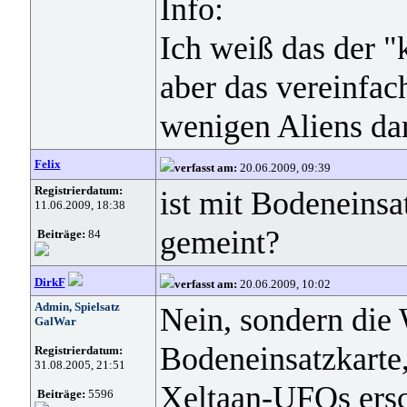
Info:
Ich weiß das der "k
aber das vereinfac
wenigen Aliens dar
Felix
verfasst am:
20.06.2009, 09:39
Registrierdatum:
ist mit Bodeneinsa
11.06.2009, 18:38
gemeint?
Beiträge:
84
DirkF
verfasst am:
20.06.2009, 10:02
Admin, Spielsatz
Nein, sondern die 
GalWar
Bodeneinsatzkarte,
Registrierdatum:
31.08.2005, 21:51
Xeltaan-UFOs ersc
Beiträge:
5596