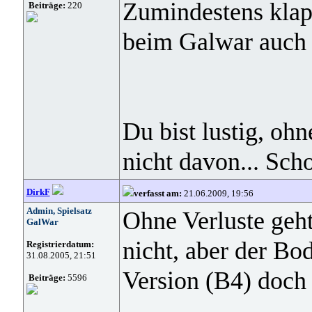
Zumindestens klappt
Beiträge:
220
beim Galwar auch n
Du bist lustig, o
nicht davon... Sch
DirkF
verfasst am:
21.06.2009, 19:56
Admin, Spielsatz
Ohne Verluste geh
GalWar
nicht, aber der Bod
Registrierdatum:
31.08.2005, 21:51
Version (B4) doch 
Beiträge:
5596