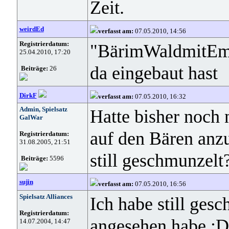
Zeit.
weirdEd
verfasst am:
07.05.2010, 14:56
Registrierdatum:
"BärimWaldmitEmpA
25.04.2010, 17:20
da eingebaut hast
Beiträge:
26
DirkF
verfasst am:
07.05.2010, 16:32
Admin, Spielsatz
Hatte bisher noch
GalWar
auf den Bären anz
Registrierdatum:
31.08.2005, 21:51
still geschmunzelt
Beiträge:
5596
sujin
verfasst am:
07.05.2010, 16:56
Spielsatz Alliances
Ich habe still gesc
Registrierdatum:
angesehen habe :D
14.07.2004, 14:47