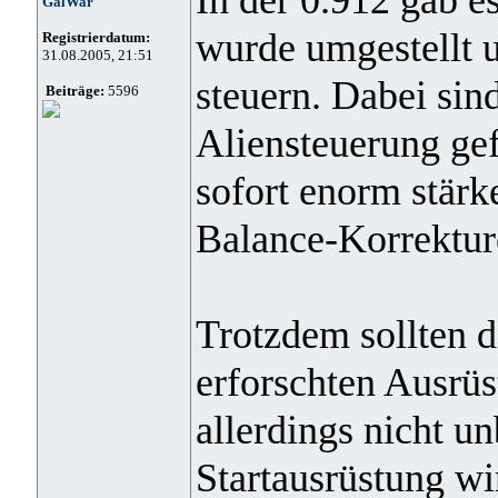
GalWar
wurde umgestellt u
Registrierdatum:
31.08.2005, 21:51
steuern. Dabei sin
Beiträge:
5596
Aliensteuerung gef
sofort enorm stärk
Balance-Korrekture
Trotzdem sollten d
erforschten Ausrüs
allerdings nicht un
Startausrüstung wi