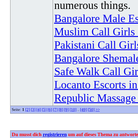
numerous things.
Bangalore Male Es
Muslim Call Girls
Pakistani Call Gir
Bangalore Shemale
Safe Walk Call Gir
Locanto Escorts i
Republic Massage 
Seite:
1
[2]
[3]
[4]
[5]
[6]
[7]
[8]
[9]
[10]
..
[49]
[50]
>>
Du musst dich
registrieren
um auf dieses Thema zu antworte