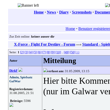
Home
·
News
·
Diary
·
Screenshots
·
Document
Home
·
Benutzer registriere
Zur Zeit online:
keiner ausser dir
X-Force - Fight For Destiny - Forum
—›
Standard - Spiel
Seite:
1
[2]
[3]
[4]
[5]
[6]
[7]
[8]
[9]
[10]
..
[49]
[50]
>>
Mitteilung
Autor
DirkF
verfasst am:
31.05.2009, 13:15
Admin, Spielsatz
Hier bitte Kommen
GalWar
(nur im Galwar ver
Registrierdatum:
31.08.2005, 21:51
Beiträge:
5596