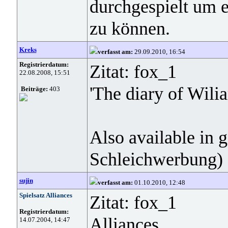
durchgespielt um 
zu können.
Kreks
verfasst am:
29.09.2010, 16:54
Registrierdatum:
Zitat: fox_1
22.08.2008, 15:51
'The diary of Wili
Beiträge:
403
Also available in 
Schleichwerbung)
sujin
verfasst am:
01.10.2010, 12:48
Spielsatz Alliances
Zitat: fox_1
Registrierdatum:
Alliances
14.07.2004, 14:47