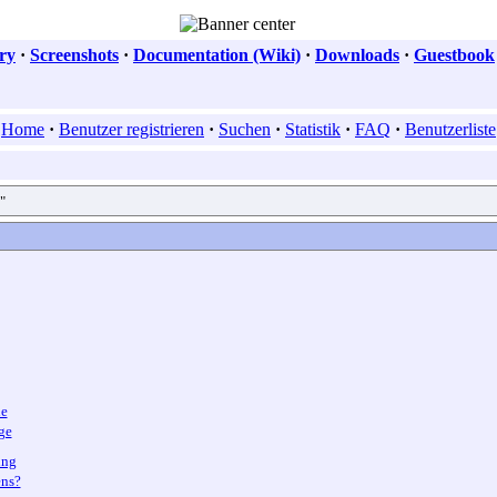
ry
·
Screenshots
·
Documentation (Wiki)
·
Downloads
·
Guestbook
Home
·
Benutzer registrieren
·
Suchen
·
Statistik
·
FAQ
·
Benutzerliste
"
ne
ge
ung
ns?