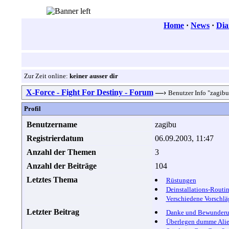
Home
·
News
·
Dia
Zur Zeit online:
keiner ausser dir
X-Force - Fight For Destiny - Forum
—›
Benutzer Info "zagibu
Profil
Benutzername
zagibu
Registrierdatum
06.09.2003, 11:47
Anzahl der Themen
3
Anzahl der Beiträge
104
Letztes Thema
Rüstungen
Deinstallations-Routi
Verschiedene Vorschlä
Letzter Beitrag
Danke und Bewunder
Überlegen dumme Alie