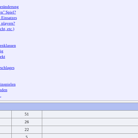
eränderung
en" Spiel?
 Einsatzes
 players?
ht, etc.)
enklassen
ig
ekt
rschlages
inspielen
nden
.
51
26
22
5