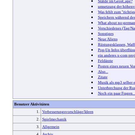
Stätde im GeosCape?
umsetzung der höhenv
Was fehlt zum "richtig
Speichern während des
What about no-german
Verschiedenes (Tag/Nac
Sonstiges
Neue Aliens
Rüstungsklassen, Waff
Pop-Up Infos überflüss
ein anderes x-com proj
Feldärzte
Posten eines neuen Vo
Also...
Zitate
Musik als mp3 selber e
Unterbrechung der Ru
Noch ein paar Fragen...
Benutzer Aktivitäten
1.
Verbesserungsvorschläge/Ideen
2.
Spielmechanik
3.
Allgemein
4.
Archiv