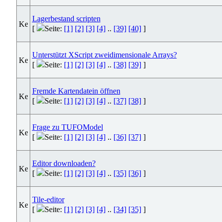
Lagerbestand scripten
[
Seite:
[1]
[2]
[3]
[4]
..
[39]
[40]
]
Unterstützt XScript zweidimensionale Arrays?
[
Seite:
[1]
[2]
[3]
[4]
..
[38]
[39]
]
Fremde Kartendatein öffnen
[
Seite:
[1]
[2]
[3]
[4]
..
[37]
[38]
]
Frage zu TUFOModel
[
Seite:
[1]
[2]
[3]
[4]
..
[36]
[37]
]
Editor downloaden?
[
Seite:
[1]
[2]
[3]
[4]
..
[35]
[36]
]
Tile-editor
[
Seite:
[1]
[2]
[3]
[4]
..
[34]
[35]
]