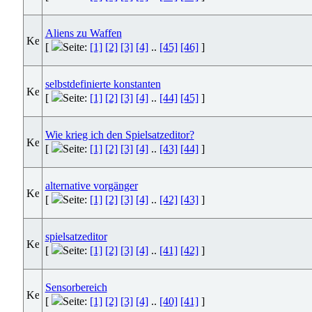
Aliens zu Waffen
[
Seite:
[1]
[2]
[3]
[4]
..
[45]
[46]
]
selbstdefinierte konstanten
[
Seite:
[1]
[2]
[3]
[4]
..
[44]
[45]
]
Wie krieg ich den Spielsatzeditor?
[
Seite:
[1]
[2]
[3]
[4]
..
[43]
[44]
]
alternative vorgänger
[
Seite:
[1]
[2]
[3]
[4]
..
[42]
[43]
]
spielsatzeditor
[
Seite:
[1]
[2]
[3]
[4]
..
[41]
[42]
]
Sensorbereich
[
Seite:
[1]
[2]
[3]
[4]
..
[40]
[41]
]