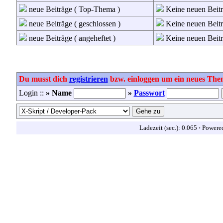
neue Beiträge ( Top-Thema )
Keine neuen Beitr
neue Beiträge ( geschlossen )
Keine neuen Beiträ
neue Beiträge ( angeheftet )
Keine neuen Beiträ
Du musst dich
registrieren
bzw. einloggen um ein neues Them
Login ::
» Name
»
Passwort
Ladezeit (sec.): 0.065
·
Powere