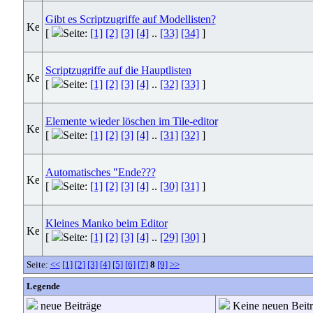
Gibt es Scriptzugriffe auf Modellisten?
[
Seite:
[1]
[2]
[3]
[4]
..
[33]
[34]
]
Scriptzugriffe auf die Hauptlisten
[
Seite:
[1]
[2]
[3]
[4]
..
[32]
[33]
]
Elemente wieder löschen im Tile-editor
[
Seite:
[1]
[2]
[3]
[4]
..
[31]
[32]
]
Automatisches "Ende???
[
Seite:
[1]
[2]
[3]
[4]
..
[30]
[31]
]
Kleines Manko beim Editor
[
Seite:
[1]
[2]
[3]
[4]
..
[29]
[30]
]
Seite:
<<
[1]
[2]
[3]
[4]
[5]
[6]
[7]
8
[9]
>>
Legende
neue Beiträge
Keine neuen Beit