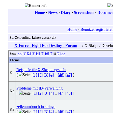
Home
·
News
·
Diary
·
Screenshots
·
Document
Home
·
Benutzer registriere
Zur Zeit online:
keiner ausser dir
X-Force - Fight For Destiny - Forum
—›
X-Skript / Devel
Seite:
<<
[1]
[2]
[3]
[4]
[5]
[6]
[7]
8
[9]
>>
Thema
Beispiele für X-Skripte gesucht
[
Seite:
[1]
[2]
[3]
[4]
..
[46]
[47]
]
Probleme mit ID-Verwaltung
[
Seite:
[1]
[2]
[3]
[4]
..
[47]
[48]
]
zeilenumbruch in strings
[
Seite:
[1]
[2]
[3]
[4]
..
[46]
[47]
]