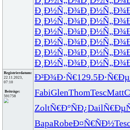
Ð¸Ð½Ñ„Ð¾
Ð¸Ð½Ñ„Ð¾
Ð¸Ð½Ñ„Ð¾
Ð¸Ð½Ñ„Ð¾
Ð¸Ð½Ñ„Ð¾
Ð¸Ð½Ñ„Ð¾
Ð¸Ð½Ñ„Ð¾
Ð¸Ð½Ñ„Ð¾
Ð¸Ð½Ñ„Ð¾
Ð¸Ð½Ñ„Ð¾
Ð¸Ð½Ñ„Ð¾
Ð¸Ð½Ñ„Ð¾
Registrierdatum:
Ð²Ð¾Ð·Ñ€
129.5
Ð·Ñ€Ð
22.11.2023,
07:10
Fabi
Glen
Thom
Tesc
Matt
C
Beiträge:
591758
Zolt
Ñ€Ð°ÑÐ¿
Dail
Ñ€ÐµÑ
Bapa
Robe
Ð¤Ñ€ÑÐ½
Tes