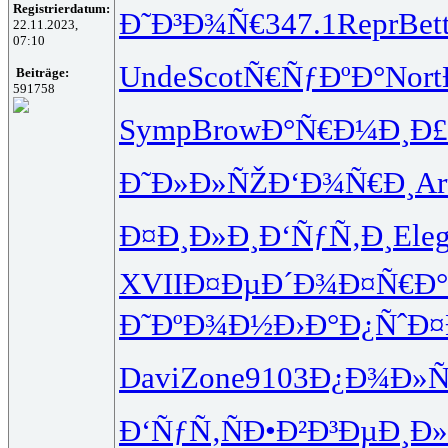
Registrierdatum:
Ð˜Ð³Ð¾Ñ€
347.1
Repr
Bet
22.11.2023,
07:10
Unde
Scot
Ñ€ÑƒÐºÐ°
Nort
Beiträge:
591758
Symp
Brow
Ð°Ñ€Ð¼Ð¸
Ð£
Ð˜Ð»Ð»ÑŽ
Ð‘Ð¾Ñ€Ð¸
Ar
Ð¤Ð¸Ð»Ð¸
Ð‘ÑƒÑ‚Ð¸
Ele
XVII
Ð¤ÐµÐ´Ð¾
Ð¤Ñ€Ð
Ð˜ÐºÐ¾Ð½
Ð›Ð°Ð¿Ñˆ
Ð¤
Davi
Zone
9103
Ð¿Ð¾Ð»Ñ
Ð‘ÑƒÑ‚Ñ
Ð•Ð²Ð³Ðµ
Ð¸Ð