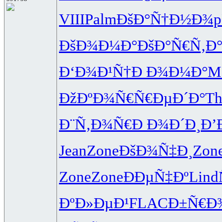
VIII
Palm
ÐšÐ°Ñ†Ð½
Ð¾p
ÐšÐ¾Ð¼Ð°
ÐšÐ°Ñ€Ñ‚
Ð
Ð‘Ð¾Ð¹Ñ†
Ð Ð¾Ð¼Ð°
M
ÐžÐºÐ¾Ñ€
Ñ€ÐµÐ´Ð°
Th
Ð¨Ñ‚Ð¾Ñ€
Ð Ð¾Ð´Ð¸
Ð’
Jean
Zone
ÐšÐ¾Ñ‡Ð¸
Zon
Zone
Zone
ÐÐµÑ‡Ðº
Lind
ÐºÐ»ÐµÐ¹
FLAC
Ð±Ñ€Ð