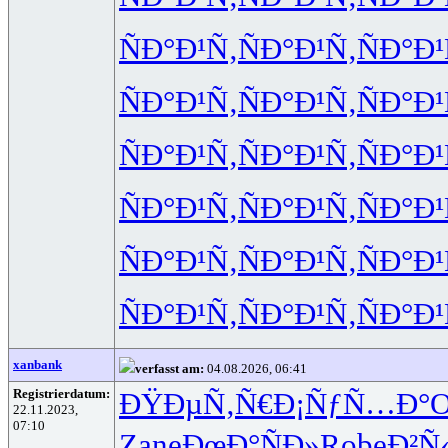
ÑÐ°Ð¹Ñ‚
ÑÐ°Ð¹Ñ‚
ÑÐ°Ð¹
ÑÐ°Ð¹Ñ‚
ÑÐ°Ð¹Ñ‚
ÑÐ°Ð¹
ÑÐ°Ð¹Ñ‚
ÑÐ°Ð¹Ñ‚
ÑÐ°Ð¹
ÑÐ°Ð¹Ñ‚
ÑÐ°Ð¹Ñ‚
ÑÐ°Ð¹
ÑÐ°Ð¹Ñ‚
ÑÐ°Ð¹Ñ‚
ÑÐ°Ð¹
ÑÐ°Ð¹Ñ‚
ÑÐ°Ð¹Ñ‚
ÑÐ°Ð¹
xanbank
verfasst am:
04.08.2026, 06:41
Registrierdatum:
ÐŸÐµÑ‚Ñ€
Ð¡ÑƒÑ…Ð°
O
22.11.2023,
07:10
Zane
ÐœÐ°ÑÐ»
Robe
Ð²Ñ