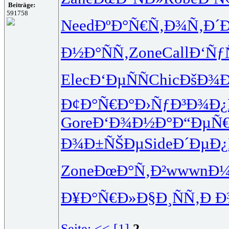
Beiträge:
591758
Need
ÐºÐ°Ñ€Ñ‚
Ð¾Ñ‚Ð´
Ð½Ð°ÑÑ‚
Zone
Call
Ð‘Ñƒ
Elec
Ð‘ÐµÑÑ
Chic
ÐšÐ¾
Ð¢Ð°Ñ€Ð°
Ð›ÑƒÐ³Ð¾
Ð¿
Gore
Ð‘Ð¾Ð½Ð°
Ð“ÐµÑ
Ð¾Ð±ÑŠÐµ
Side
Ð´ÐµÐ¿
Zone
ÐœÐ°Ñ‚Ð²
wwwn
Ð¼
Ð¥Ð°Ñ€Ð»
Ð§Ð¸ÑÑ‚
Ð Ð
Seite:
<<
[1]
2