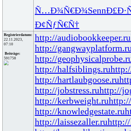
Ñ…Ð¾Ñ€Ð¾
Senn
Ð£Ð·Ñ
Ð¢ÑƒÑ€Ñ†
Registrierdatum:
http://audiobookkeeper.ru
22.11.2023,
07:10
http://gangwayplatform.r
Beiträge:
http://geophysicalprobe.r
591758
http://halfsiblings.ru
http:
http://hartlaubgoose.ru
ht
http://jobstress.ru
http://j
http://kerbweight.ru
http:/
http://knowledgestate.ru
h
http://laissezaller.ru
http:/