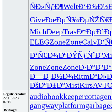
ÑÐ»ÑƒÐ¶
Welt
Ð‘Ð¾Ð½Ð
Give
ÐœÐµÑ‰Ðµ
ÑŽÑ€Ð
Mich
Deep
Tras
Ð¤ÐµÐ´Ð
ELEG
Zone
Zone
Calv
Ð‘Ñ
Ð‘Ñ€Ð¾Ðº
ÐŸÑƒÑˆÐº
Mi
Zone
Zone
Zone
Ð·Ð°ÐºÐ°
Ð—Ð¸Ð½Ð¾
Ritm
ÐºÐ»Ð
ÐšÐ°Ð±Ð°
Mist
Kirs
AVT
Registrierdatum:
audiobookkeeper
cottagen
22.11.2023,
07:10
gangwayplatform
garbage
Beiträge: