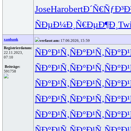
Jose
Haro
bert
Ð´Ñ€ÑƒÐ³
Ð
ÑÐµÐ¼Ð¸
Ñ€ÐµÐ¶Ð¸
Tw
xanbank
verfasst am:
17.06.2026, 15:59
Registrierdatum:
ÑÐ°Ð¹Ñ‚
ÑÐ°Ð¹Ñ‚
ÑÐ°Ð¹
22.11.2023,
07:10
ÑÐ°Ð¹Ñ‚
ÑÐ°Ð¹Ñ‚
ÑÐ°Ð¹
Beiträge:
591758
ÑÐ°Ð¹Ñ‚
ÑÐ°Ð¹Ñ‚
ÑÐ°Ð¹
ÑÐ°Ð¹Ñ‚
ÑÐ°Ð¹Ñ‚
ÑÐ°Ð¹
ÑÐ°Ð¹Ñ‚
ÑÐ°Ð¹Ñ‚
ÑÐ°Ð¹
ÑÐ°Ð¹Ñ‚
ÑÐ°Ð¹Ñ‚
ÑÐ°Ð¹