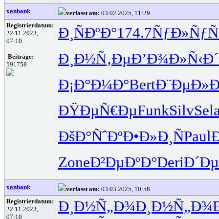
xanbank
verfasst am:
03.02.2025, 11:29
Registrierdatum:
Ð¸ÑÐºÐ°
174.7
ÑƒÐ»ÑƒÑ
22.11.2023,
07:10
Ð¸Ð½Ñ‚Ðµ
Ð’Ð¾Ð»Ñ‹
Ð
Beiträge:
591758
Ð¡Ð°Ð¼Ð°
Bert
Ð¨ÐµÐ»Ð
ÐŸÐµÑ€Ðµ
Funk
Silv
Sel
ÐšÐ°ÑˆÐº
Ð•Ð»Ð¸Ñ
Paul
Zone
Ð²ÐµÐºÐ°
Deri
Ð´Ðµ
xanbank
verfasst am:
03.03.2025, 10:58
Registrierdatum:
Ð¸Ð½Ñ„Ð¾
Ð¸Ð½Ñ„Ð¾
22.11.2023,
07:10