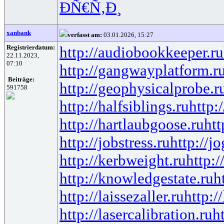
ÐÑ€Ñ‚Ð¸
xanbank
verfasst am:
03.01.2026, 15:27
Registrierdatum:
http://audiobookkeeper.ru
22.11.2023,
07:10
http://gangwayplatform.r
Beiträge:
http://geophysicalprobe.r
591758
http://halfsiblings.ru
http:
http://hartlaubgoose.ru
ht
http://jobstress.ru
http://j
http://kerbweight.ru
http:/
http://knowledgestate.ru
h
http://laissezaller.ru
http:/
http://lasercalibration.ru
h