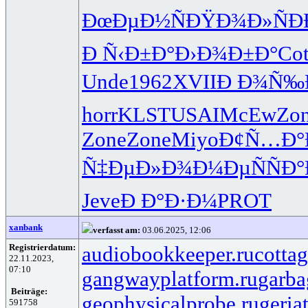
ÐœÐµÐ½Ñ
ÐŸÐ¾Ð»Ñ
Ð
Ð Ñ‹Ð±Ð°
Ð›Ð¾Ð±Ð°
Co
Unde
1962
XVII
Ð Ð¾Ñ‰
horr
KLST
USAI
McEw
Zo
Zone
Zone
Miyo
Ð¢Ñ…Ð°
Ñ‡ÐµÐ»Ð¾
Ð¼ÐµÑÑ
Ð°
Jeve
Ð Ð°Ð·Ð¼
PROT
xanbank
verfasst am:
03.06.2025, 12:06
Registrierdatum:
audiobookkeeper.ru
cottag
22.11.2023,
07:10
gangwayplatform.ru
garba
Beiträge:
geophysicalprobe.ru
geria
591758