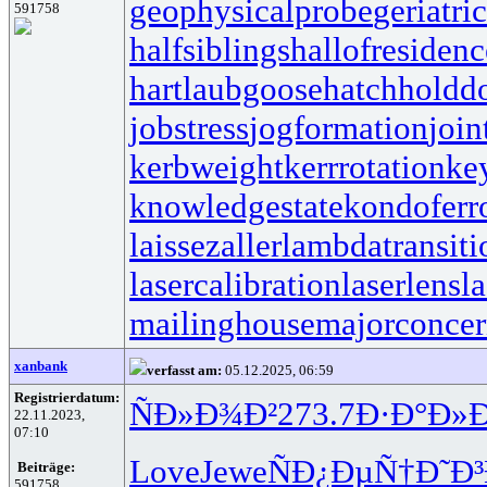
geophysicalprobe
geriatri
591758
halfsiblings
hallofresidenc
hartlaubgoose
hatchholdd
jobstress
jogformation
join
kerbweight
kerrrotation
ke
knowledgestate
kondoferr
laissezaller
lambdatransiti
lasercalibration
laserlens
l
mailinghouse
majorconce
xanbank
verfasst am:
05.12.2025, 06:59
Registrierdatum:
ÑÐ»Ð¾Ð²
273.7
Ð·Ð°Ð»Ð
22.11.2023,
07:10
Love
Jewe
ÑÐ¿ÐµÑ†
Ð˜Ð
Beiträge:
591758