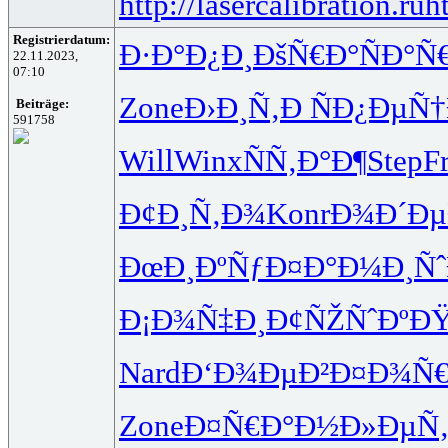
http://lasercalibration.ru
h
Registrierdatum:
Ð·Ð°Ð¿Ð¸
ÐšÑ€Ð°Ñ
Ð°Ñ
22.11.2023,
07:10
Zone
Ð›Ð¸Ñ‚Ð
ÑÐ¿ÐµÑ†
Beiträge:
591758
Will
Winx
ÑÑ‚Ð°Ð¶
Step
F
Ð¢Ð¸Ñ‚Ð¾
Konr
Ð¾Ð´Ðµ
ÐœÐ¸ÐºÑƒ
Ð¤Ð°Ð¼Ð¸
Ñ
Ð¡Ð¾Ñ‡Ð¸
Ð¢ÑŽÑˆÐº
ÐŸ
Nard
Ð‘Ð¾ÐµÐ²
Ð¤Ð¾Ñ
Zone
Ð¤Ñ€Ð°Ð½
Ð»ÐµÑ