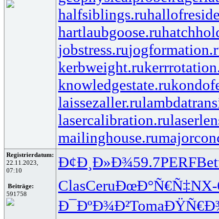
halfsiblings.ru
hallofresid
hartlaubgoose.ru
hatchhol
jobstress.ru
jogformation.
kerbweight.ru
kerrrotation
knowledgestate.ru
kondof
laissezaller.ru
lambdatransi
lasercalibration.ru
laserlen
mailinghouse.ru
majorcon
Registrierdatum:
Ð¢Ð¸Ð»Ð¾
59.7
PERF
Bet
22.11.2023,
07:10
Clas
Ceru
ÐœÐ°Ñ€Ñ‡
NX-
Beiträge:
591758
Ð¯ÐºÐ¾Ð²
Toma
ÐŸÑ€Ð