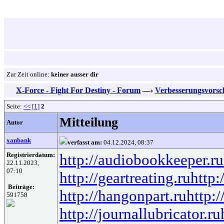
Zur Zeit online:
keiner ausser dir
X-Force - Fight For Destiny - Forum
—›
Verbesserungsvorsc
Seite:
<<
[1]
2
Mitteilung
Autor
xanbank
verfasst am:
04.12.2024, 08:37
Registrierdatum:
http://audiobookkeeper.ru
22.11.2023,
07:10
http://geartreating.ru
http:
Beiträge:
http://hangonpart.ru
http:
591758
http://journallubricator.ru