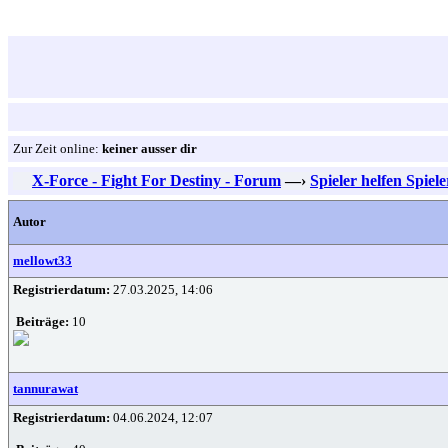
Zur Zeit online:
keiner ausser dir
X-Force - Fight For Destiny - Forum
—›
Spieler helfen Spiel
Autor
mellowt33
Registrierdatum:
27.03.2025, 14:06
Beiträge:
10
tannurawat
Registrierdatum:
04.06.2024, 12:07