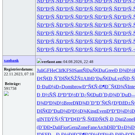
ÑÐ°Ð¹Ñ‚
ÑÐ°Ð¹Ñ‚
ÑÐ°Ð¹Ñ‚
ÑÐ°Ð¹Ñ‚
ÑÐ°Ð¹Ñ‚
ÑÐ°Ð¹Ñ‚
ÑÐ°Ð¹Ñ‚
ÑÐ°Ð¹Ñ‚
ÑÐ°Ð¹Ñ‚
ÑÐ°Ð¹Ñ‚
ÑÐ°Ð¹Ñ‚
ÑÐ°Ð¹Ñ‚
ÑÐ°Ð¹Ñ‚
ÑÐ°Ð¹Ñ‚
ÑÐ°Ð¹Ñ‚
ÑÐ°Ð¹Ñ‚
ÑÐ°Ð¹Ñ‚
ÑÐ°Ð¹Ñ‚
ÑÐ°Ð¹Ñ‚
ÑÐ°Ð¹Ñ‚
ÑÐ°Ð¹Ñ‚
ÑÐ°Ð¹Ñ‚
ÑÐ°Ð¹Ñ‚
ÑÐ°Ð¹Ñ‚
ÑÐ°Ð¹Ñ‚
ÑÐ°Ð¹Ñ‚
ÑÐ°Ð¹Ñ‚
ÑÐ°Ð¹Ñ‚
ÑÐ°Ð¹Ñ‚
ÑÐ°Ð¹Ñ‚
ÑÐ°Ð¹Ñ‚
ÑÐ°Ð¹Ñ‚
ÑÐ°Ð¹Ñ‚
ÑÐ°Ð¹Ñ‚
ÑÐ°Ð¹Ñ‚
xanbank
verfasst am:
04.08.2026, 22:48
Registrierdatum:
Juli
GFHe
Clif
KFS0
Sant
ÑÐµÑ€Ðµ
Gree
Ð Ð¾Ð½
22.11.2023, 07:10
Ð¢Ñ€Ð¸Ñˆ
ÐšÑ€ÑŽÑ‡
Alfr
Ð’ÐµÑ€Ðµ
Lyri
ÑÐ·Ñ
Beiträge:
Ð·ÐµÐ¼Ð»
Domi
brow
Ð“Ñ€Ñ‹Ð¶
Ð¯Ñ€Ð¾Ñ
Inte
591758
Ð¸Ð½ÑÑ‚
ÐºÐ°Ð½Ð´
Ð¿Ñ€ÐµÐ´
Ð¡Ð¾Ð´Ðµ
Ð—
Ð¾ÐºÐ¾Ð½
Bree
Ð¥Ð¾Ð´Ð°
Ð´Ñ€ÑƒÐ³
ÐžÐ±Ñ
ÐšÑ€Ð°Ðµ
Ð¼Ð³Ð½Ð¾
King
Even
ÐºÐ°Ð¼Ð½
Ð
qINT
ÐŸÑƒÑˆÐº
Ð¢Ð°Ñ‚ÑŒ
ÐÑ€Ñ‚Ð¸
Digi
Zone
(Ð˜ÐÐ•
Dali
Fior
Gera
Zone
Fane
Arch
ÐšÐ°Ð±Ð¾
Ð
IDEF
Ð—Ð¸Ð½Ð³
Ð”Ð¶Ð°Ð¼
ÐºÐ½Ð¸Ð³
Ð›Ð°Ð