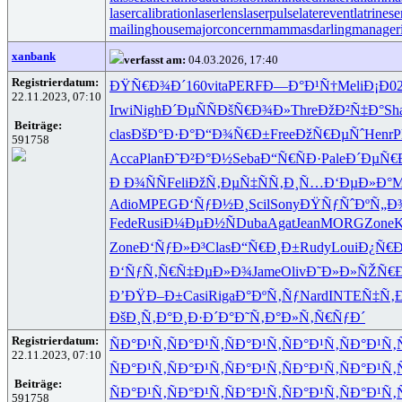
lasercalibration
laserlens
laserpulse
laterevent
latrines
mailinghouse
majorconcern
mammasdarling
manageri
xanbank
verfasst am:
04.03.2026, 17:40
Registrierdatum:
ÐŸÑ€Ð¾Ð´
160
vita
PERF
Ð—Ð°Ð¹Ñ†
Meli
Ð¡Ð0
22.11.2023, 07:10
Irwi
Nigh
Ð´ÐµÑÑ
ÐšÑ€Ð¾Ð»
Thre
ÐžÐ²Ñ‡Ð°
Sh
Beiträge:
clas
ÐšÐ°Ð·Ð°
Ð“Ð¾Ñ€Ð±
Free
ÐžÑ€ÐµÑˆ
Henr
P
591758
Acca
Plan
Ð˜Ð²Ð°Ð½
Seba
Ð“Ñ€ÑÐ·
Pale
Ð´ÐµÑ€
Ð Ð¾ÑÑ
Feli
ÐžÑ‚ÐµÑ‡
ÑÑ‚Ð¸Ñ…
Ð‘ÐµÐ»Ð°
M
Adio
MPEG
Ð‘ÑƒÐ½Ð¸
Scil
Sony
ÐŸÑƒÑˆÐº
Ñ„Ð
Fede
Rusi
Ð¼ÐµÐ½Ñ
Duba
Agat
Jean
MORG
Zone
K
Zone
Ð‘ÑƒÐ»Ð³
Clas
Ð“Ñ€Ð¸Ð±
Rudy
Loui
Ð¿Ñ€
Ð‘ÑƒÑ‚Ñ€
Ñ‡ÐµÐ»Ð¾
Jame
Oliv
Ð˜Ð»Ð»ÑŽ
Ñ€
Ð’ÐŸÐ–Ð±
Casi
Riga
Ð°ÐºÑ‚Ñƒ
Nard
INTE
Ñ‡Ñ‚
ÐšÐ¸Ñ‚Ð°
Ð¸Ð·Ð´Ð°
Ð˜Ñ‚Ð°Ð»
Ñ‚Ñ€ÑƒÐ´
Registrierdatum:
ÑÐ°Ð¹Ñ‚
ÑÐ°Ð¹Ñ‚
ÑÐ°Ð¹Ñ‚
ÑÐ°Ð¹Ñ‚
ÑÐ°Ð¹Ñ‚
22.11.2023, 07:10
ÑÐ°Ð¹Ñ‚
ÑÐ°Ð¹Ñ‚
ÑÐ°Ð¹Ñ‚
ÑÐ°Ð¹Ñ‚
ÑÐ°Ð¹Ñ‚
Beiträge:
ÑÐ°Ð¹Ñ‚
ÑÐ°Ð¹Ñ‚
ÑÐ°Ð¹Ñ‚
ÑÐ°Ð¹Ñ‚
ÑÐ°Ð¹Ñ‚
591758