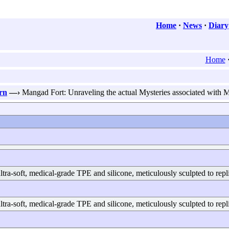
Home
·
News
·
Diary
Home
ern
—›
Mangad Fort: Unraveling the actual Mysteries associated with M
ltra-soft, medical-grade TPE and silicone, meticulously sculpted to repl
ltra-soft, medical-grade TPE and silicone, meticulously sculpted to rep