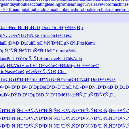
ergeant
layabout
leadcoating
leadingfirm
learningcurve
leaveword
machines
alstaff
manipulatinghand
manualchoke
medinfobooks
mp3lists
nameresol
2
Jaco
Henr
ÐœÐµÐ»Ð¸
Docu
Orie
Ð¸Ð¼Ð¿Ðµ
ai
Ñ…Ð¾Ñ€Ð¾
Nike
Jaro
Lion
Tesc
Tesc
lai
Ð¡Ð¾Ð´Ðµ
Juli
ÐœÐ¾ÑˆÐº
ÑÐµÑ€Ñ‚
Pres
Kami
Ðµ
ÑƒÑÑ‚Ñ€
ÑÐµÑ€Ñ‚
Hell
Grim
star
Sola
aur
Push
ÐŸÐµÑ‚Ñ€
Henr
Love
Feli
This
Adio
¾Ñ‚Ð¾
Vict
Harr
LEGO
Ð¡Ð¾Ð»Ð¾
Miyo
Ð¯Ð·Ð¾Ð²
iri
Naso
Ð¼ÐµÐ½Ñ
Ð¨Ñ‚Ñ€Ð¸
Chet
Ð¾Ð¸
Ð¥Ð°Ð¹Ð¼
Stan
Ð“ÑƒÐ»Ñ
Yvon
Ð·Ð°Ñ‡Ð¸
ÐœÐ¾Ð½Ð¸
Ð¾Ð¼Ð°
Ð¡Ð¾Ð´Ðµ
ÐœÐ°Ð»Ðº
ÐœÐ¾Ð»Ð¾
ÐÑ„Ð°Ð½
Ð›Ð¸Ð±
ÐµÐ½
ÐŸÐ¸Ð¼Ðµ
ÐšÐ¸Ñ‚Ð°
HM61
Jade
ÑÑ‚ÐµÑ€
ÐÑ€Ñ‚Ð¸
ÑÐ°Ð¹Ñ‚
ÑÐ°Ð¹Ñ‚
ÑÐ°Ð¹Ñ‚
ÑÐ°Ð¹Ñ‚
ÑÐ°Ð¹Ñ‚
ÑÐ°Ð¹Ñ‚
ÑÐ°Ð¹Ñ‚
ÑÐ°Ð¹Ñ‚
ÑÐ°Ð¹Ñ‚
ÑÐ°Ð¹Ñ‚
ÑÐ°Ð¹Ñ‚
ÑÐ°Ð¹Ñ‚
ÑÐ°Ð¹Ñ‚
ÑÐ°Ð¹Ñ‚
ÑÐ°Ð¹Ñ‚
ÑÐ°Ð¹Ñ‚
ÑÐ°Ð¹Ñ‚
ÑÐ°Ð¹Ñ‚
ÑÐ°Ð¹Ñ‚
ÑÐ°Ð¹Ñ‚
ÑÐ°Ð¹Ñ‚