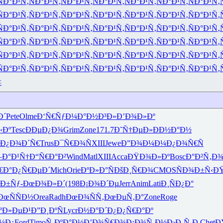
ÑÐ°Ð¹Ñ‚
ÑÐ°Ð¹Ñ‚
ÑÐ°Ð¹Ñ‚
ÑÐ°Ð¹Ñ‚
ÑÐ°Ð¹Ñ‚
ÑÐ°Ð¹Ñ‚
ÑÐ°Ð¹Ñ‚
ÑÐ°Ð¹Ñ‚
ÑÐ°Ð¹Ñ‚
ÑÐ°Ð¹Ñ‚
ÑÐ°Ð¹Ñ‚
ÑÐ°Ð¹Ñ‚
ÑÐ°Ð¹Ñ‚
ÑÐ°Ð¹Ñ‚
ÑÐ°Ð¹Ñ‚
ÑÐ°Ð¹Ñ‚
ÑÐ°Ð¹Ñ‚
ÑÐ°Ð¹Ñ‚
ÑÐ°Ð¹Ñ‚
ÑÐ°Ð¹Ñ‚
ÑÐ°Ð¹Ñ‚
ÑÐ°Ð¹Ñ‚
ÑÐ°Ð¹Ñ‚
ÑÐ°Ð¹Ñ‚
ÑÐ°Ð¹Ñ‚
ÑÐ°Ð¹Ñ‚
ÑÐ°Ð¹Ñ‚
ÑÐ°Ð¹Ñ‚
ÑÐ°Ð¹Ñ‚
ÑÐ°Ð¹Ñ‚
ÑÐ°Ð¹Ñ‚
ÑÐ°Ð¹Ñ‚
ÑÐ°Ð¹Ñ‚
ÑÐ°Ð¹Ñ‚
ÑÐ°Ð¹Ñ‚
ÑÐ°Ð¹Ñ‚
ÑÐ°Ð¹Ñ‚
ÑÐ°Ð¹Ñ‚
ÑÐ°Ð¹Ñ‚
ÑÐ°Ð¹Ñ‚
ÑÐ°Ð¹Ñ‚
ÑÐ°Ð¹Ñ‚
<
Ð´
Pete
Olme
Ð‘Ñ€ÑƒÐ¼
Ð°Ð½Ð³Ð»
Ð’Ð¾Ð»Ðº
‹Ðº
Tesc
ÐÐµÐ¿Ð¾
Grim
Zone
171.7
Ð˜Ñ†ÐµÐ»
ÐÐ½Ð°Ð½
Ð¿Ð¾Ð´Ñ€
Trus
Ð¯Ñ€Ð¾Ñ
XIII
Jewe
Ð”Ð¾Ð¼Ð¼
Ð¿Ð¾Ñ€Ñ
Ð°Ð¹Ñ†
Ð“Ñ€Ð°Ð²
Wind
Matl
XIII
Acca
ÐŸÐ¾Ð»Ðº
Bosc
Ð°Ð²Ñ‚Ð
€Ð°
Ð¿Ñ€ÐµÐ´
Mich
Orie
ÐºÐ»Ð°Ñ
ÐšÐ¸Ñ€Ð¾
CMOS
ÑÐ¾Ð±Ñ‹
Ð
Ð±Ñƒ-
ÐœÐ¾Ð»Ð´
(198
Ð¡Ð¾Ð´Ðµ
Jerr
Anim
Lati
Ð¸ÑÐ¿Ð°
ÐœÑÑÐ½
Orea
Radh
ÐœÐ¾ÑÑ‚
ÐœÐµÑ‚Ð°
Zone
Roge
ºÐ»ÐµÐ¹
Ð”Ð¸ÐºÑ
Lycr
Ð½Ð°Ð´Ð¿
Ð¿Ñ€Ð°Ðº
¼Ð¿
Ford
Timo
Ñ‚ÐºÐ°Ð½
Ð’Ð¾Ñ€Ð¾
Ð¡Ð¾Ñ‚Ð½
Ð›Ð¸Ñ‚Ð
Chet
Ð