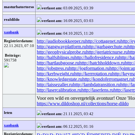
masturbatortorso
verfasst am:
03.09.2025, 03:39
realdildo
verfasst am:
16.09.2025, 03:03
xanbank
verfasst am:
04.10.2025, 11:20
Registrierdatum:
http://audiobookkeeper.ru
http://cottagenet.ru
http://e
22.11.2023, 07:10
http://gangwayplatform.ru
http://garbagechute.ru
http
http://geophysicalprobe.ru
http://geriatricnurse.ru
http
Beiträge:
http://halfsiblings.ru
http://hallofresidence.ru
http://ha
591758
http://hartlaubgoose.ru
http://hatchholddown.ru
http:
http://jobstress.ru
http://jogformation.ru
http://jointca
http://kerbweight.ru
http://kerrrotation.ru
http://keym
http://knowledgestate.ru
http://kondoferromagnet.ru
http://laissezaller.ru
http://lambdatransition.ru
http://l
http://lasercalibration.ru
http://laserlens.ru
http://laser
Voor een wild en onvergetelijk avontuur! Onze 'Hor
https://www.dildoshop.nl/collections/horse-dildo
leten
verfasst am:
21.11.2025, 03:42
xanbank
verfasst am:
06.12.2025, 01:16
Registrierdatum: