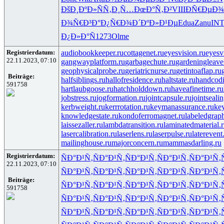
ÐšÐ¸ÐºÐ»
ÑÑ‚Ð¸Ñ…
ÐœÐ°Ñ‚Ð²
VIII
ÐÑ€ÐµÐ¾
Ð¾Ñ€Ð³Ð°
Ð¿Ñ€Ð¾Ð´
ÐºÐ»Ð¹Ðµ
Edua
Zanu
IN
Ð¿Ð»Ð°Ñ
1273
Olme
Registrierdatum:
audiobookkeeper.ru
cottagenet.ru
eyesvision.ru
eyesv
22.11.2023, 07:10
gangwayplatform.ru
garbagechute.ru
gardeningleave
geophysicalprobe.ru
geriatricnurse.ru
getintoaflap.ru
Beiträge:
halfsiblings.ru
hallofresidence.ru
haltstate.ru
handcodi
591758
hartlaubgoose.ru
hatchholddown.ru
haveafinetime.ru
jobstress.ru
jogformation.ru
jointcapsule.ru
jointseali
kerbweight.ru
kerrrotation.ru
keymanassurance.ru
ke
knowledgestate.ru
kondoferromagnet.ru
labeledgrap
laissezaller.ru
lambdatransition.ru
laminatedmaterial.
lasercalibration.ru
laserlens.ru
laserpulse.ru
laterevent
mailinghouse.ru
majorconcern.ru
mammasdarling.ru
Registrierdatum:
ÑÐ°Ð¹Ñ‚
ÑÐ°Ð¹Ñ‚
ÑÐ°Ð¹Ñ‚
ÑÐ°Ð¹Ñ‚
ÑÐ°Ð¹Ñ‚
22.11.2023, 07:10
ÑÐ°Ð¹Ñ‚
ÑÐ°Ð¹Ñ‚
ÑÐ°Ð¹Ñ‚
ÑÐ°Ð¹Ñ‚
ÑÐ°Ð¹Ñ‚
Beiträge:
ÑÐ°Ð¹Ñ‚
ÑÐ°Ð¹Ñ‚
ÑÐ°Ð¹Ñ‚
ÑÐ°Ð¹Ñ‚
ÑÐ°Ð¹Ñ‚
591758
ÑÐ°Ð¹Ñ‚
ÑÐ°Ð¹Ñ‚
ÑÐ°Ð¹Ñ‚
ÑÐ°Ð¹Ñ‚
ÑÐ°Ð¹Ñ‚
ÑÐ°Ð¹Ñ‚
ÑÐ°Ð¹Ñ‚
ÑÐ°Ð¹Ñ‚
ÑÐ°Ð¹Ñ‚
ÑÐ°Ð¹Ñ‚