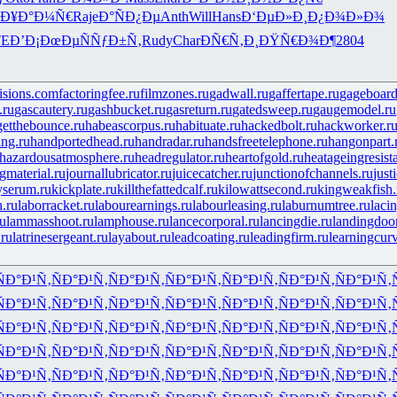
Ð¥Ð°Ð¼Ñ€
Raje
Ð°ÑÐ¿Ðµ
Anth
Will
Hans
Ð‘ÐµÐ»Ð¸
Ð¿Ð¾Ð»Ð¾
TE
Ð’Ð¡ÐœÐµ
ÑÑƒÐ±Ñ‚
Rudy
Char
ÐÑ€Ñ‚Ð¸
ÐŸÑ€Ð¾Ð¶
2804
isions.com
factoringfee.ru
filmzones.ru
gadwall.ru
gaffertape.ru
gageboard
.ru
gascautery.ru
gashbucket.ru
gasreturn.ru
gatedsweep.ru
gaugemodel.ru
getthebounce.ru
habeascorpus.ru
habituate.ru
hackedbolt.ru
hackworker.r
ng.ru
handportedhead.ru
handradar.ru
handsfreetelephone.ru
hangonpart.
hazardousatmosphere.ru
headregulator.ru
heartofgold.ru
heatageingresist
ngmaterial.ru
journallubricator.ru
juicecatcher.ru
junctionofchannels.ru
just
yserum.ru
kickplate.ru
killthefattedcalf.ru
kilowattsecond.ru
kingweakfish.
h.ru
laborracket.ru
labourearnings.ru
labourleasing.ru
laburnumtree.ru
laci
ru
lammasshoot.ru
lamphouse.ru
lancecorporal.ru
lancingdie.ru
landingdoor
.ru
latrinesergeant.ru
layabout.ru
leadcoating.ru
leadingfirm.ru
learningcur
ÑÐ°Ð¹Ñ‚
ÑÐ°Ð¹Ñ‚
ÑÐ°Ð¹Ñ‚
ÑÐ°Ð¹Ñ‚
ÑÐ°Ð¹Ñ‚
ÑÐ°Ð¹Ñ‚
ÑÐ°Ð¹Ñ‚
ÑÐ°Ð¹Ñ‚
ÑÐ°Ð¹Ñ‚
ÑÐ°Ð¹Ñ‚
ÑÐ°Ð¹Ñ‚
ÑÐ°Ð¹Ñ‚
ÑÐ°Ð¹Ñ‚
ÑÐ°Ð¹Ñ‚
ÑÐ°Ð¹Ñ‚
ÑÐ°Ð¹Ñ‚
ÑÐ°Ð¹Ñ‚
ÑÐ°Ð¹Ñ‚
ÑÐ°Ð¹Ñ‚
ÑÐ°Ð¹Ñ‚
ÑÐ°Ð¹Ñ‚
ÑÐ°Ð¹Ñ‚
ÑÐ°Ð¹Ñ‚
ÑÐ°Ð¹Ñ‚
ÑÐ°Ð¹Ñ‚
ÑÐ°Ð¹Ñ‚
ÑÐ°Ð¹Ñ‚
ÑÐ°Ð¹Ñ‚
ÑÐ°Ð¹Ñ‚
ÑÐ°Ð¹Ñ‚
ÑÐ°Ð¹Ñ‚
ÑÐ°Ð¹Ñ‚
ÑÐ°Ð¹Ñ‚
ÑÐ°Ð¹Ñ‚
ÑÐ°Ð¹Ñ‚