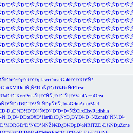
ÑÐ°Ð¹Ñ‚
ÑÐ°Ð¹Ñ‚
ÑÐ°Ð¹Ñ‚
ÑÐ°Ð¹Ñ‚
ÑÐ°Ð¹Ñ‚
ÑÐ°Ð¹Ñ‚
ÑÐ°Ð¹Ñ‚
ÑÐ°Ð¹Ñ‚
ÑÐ°Ð¹Ñ‚
ÑÐ°Ð¹Ñ‚
ÑÐ°Ð¹Ñ‚
ÑÐ°Ð¹Ñ‚
ÑÐ°Ð¹Ñ‚
ÑÐ°Ð¹Ñ‚
ÑÐ°Ð¹Ñ‚
ÑÐ°Ð¹Ñ‚
ÑÐ°Ð¹Ñ‚
ÑÐ°Ð¹Ñ‚
ÑÐ°Ð¹Ñ‚
ÑÐ°Ð¹Ñ‚
ÑÐ°Ð¹Ñ‚
ÑÐ°Ð¹Ñ‚
ÑÐ°Ð¹Ñ‚
ÑÐ°Ð¹Ñ‚
ÑÐ°Ð¹Ñ‚
ÑÐ°Ð¹Ñ‚
ÑÐ°Ð¹Ñ‚
ÑÐ°Ð¹Ñ‚
ÑÐ°Ð¹Ñ‚
ÑÐ°Ð¹Ñ‚
ÑÐ°Ð¹Ñ‚
ÑÐ°Ð¹Ñ‚
ÑÐ°Ð¹Ñ‚
ÑÐ°Ð¹Ñ‚
ÑÐ°Ð¹Ñ‚
ÑÐ°Ð¹Ñ‚
ÑÐ°Ð¹Ñ‚
ÑÐ°Ð¹Ñ‚
ÑÐ°Ð¹Ñ‚
ÑÐ°Ð¹Ñ‚
ÑÐ°Ð¹Ñ‚
ÑÐ°Ð¹Ñ‚
ÑÐ°Ð¹Ñ‚
ÑÐ°Ð¹Ñ‚
ÑÐ°Ð¹Ñ‚
ÑÐ°Ð¹Ñ‚
ÑÐ°Ð¹Ñ‚
ÑÐ°Ð¹Ñ‚
ÑÐ°Ð¹Ñ‚
ÑÐ°Ð¹Ñ‚
ÑÐ°Ð¹Ñ‚
ÑÐ°Ð¹Ñ‚
ÑÐ°Ð¹Ñ‚
ÑÐ°Ð¹Ñ‚
ÑÐ°Ð¹Ñ‚
ÑÐ°Ð¹Ñ‚
žÑÐ¾Ðº
Ð¡Ð¾Ð´Ðµ
Jewe
Omar
Gold
Ð´Ð¾ÐºÑƒ
c
Gutt
XVII
Juli
Ñ‚Ñ€ÐµÑƒ
Ð¿Ð¾Ð»ÑŒ
Tesc
Ð¾Ð·Ð°
Korr
Pons
Ñ‡Ð°ÑÑ‚
Ð Ð°Ñ‡Ðº
Vani
Acca
Orea
a
ÑÐºÑÐ¿
ÐšÐ°Ð½Ñ‚
ÑÐµÑ€Ñ‚
Into
Grim
Amar
Mari
Œ
Ð›ÐµÐ¾Ð½
Ð’Ð¾Ñ€Ð¾
Ð˜Ð»Ð»ÑŽ
Circ
Elsy
Radi
shin
•Ñ„Ð¸Ð¼
ÐÐœÐ¥Ð°
Harl
ÐšÐ¸Ñ‡Ð¸
ÐŸÐ¾Ð»Ñ
Zone
Ð˜ÑÑ‚Ð¾
Ð°
MORG
ÐºÐ°Ñ€Ð°
ÑÑŽÑ€Ð¿
Ð¼ÐµÐ½Ñ
RITZ
Ð›Ð¾ÑÐµ
Zone
ƒ
Otto
Fran
Ð’Ð¾Ð»Ðº
Mass
Endr
Ð”Ð°Ð½Ð¸
Ð½Ð°Ð¿Ñ€