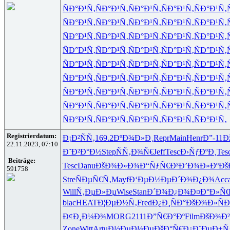
ÑÐ°Ð¹Ñ‚
ÑÐ°Ð¹Ñ‚
ÑÐ°Ð¹Ñ‚
ÑÐ°Ð¹Ñ‚
ÑÐ°Ð¹Ñ‚
ÑÐ°Ð¹Ñ‚
ÑÐ°Ð¹Ñ‚
ÑÐ°Ð¹Ñ‚
ÑÐ°Ð¹Ñ‚
ÑÐ°Ð¹Ñ‚
ÑÐ°Ð¹Ñ‚
ÑÐ°Ð¹Ñ‚
ÑÐ°Ð¹Ñ‚
ÑÐ°Ð¹Ñ‚
ÑÐ°Ð¹Ñ‚
ÑÐ°Ð¹Ñ‚
ÑÐ°Ð¹Ñ‚
ÑÐ°Ð¹Ñ‚
ÑÐ°Ð¹Ñ‚
ÑÐ°Ð¹Ñ‚
ÑÐ°Ð¹Ñ‚
ÑÐ°Ð¹Ñ‚
ÑÐ°Ð¹Ñ‚
ÑÐ°Ð¹Ñ‚
ÑÐ°Ð¹Ñ‚
ÑÐ°Ð¹Ñ‚
ÑÐ°Ð¹Ñ‚
ÑÐ°Ð¹Ñ‚
ÑÐ°Ð¹Ñ‚
ÑÐ°Ð¹Ñ‚
ÑÐ°Ð¹Ñ‚
ÑÐ°Ð¹Ñ‚
ÑÐ°Ð¹Ñ‚
ÑÐ°Ð¹Ñ‚
ÑÐ°Ð¹Ñ‚
ÑÐ°Ð¹Ñ‚
ÑÐ°Ð¹Ñ‚
ÑÐ°Ð¹Ñ‚
ÑÐ°Ð¹Ñ‚
ÑÐ°Ð¹Ñ‚
ÑÐ°Ð¹Ñ‚
ÑÐ°Ð¹Ñ‚
ÑÐ°Ð¹Ñ‚
ÑÐ°Ð¹Ñ‚
ÑÐ°Ð¹Ñ‚
Registrierdatum:
Ð¡Ð²ÑÑ‚
169.2
ÐºÐ¾Ð»Ð¸
Repr
Main
Henr
Ð”-11
Ð
22.11.2023, 07:10
Ð˜Ð²Ð°Ð½
Step
ÑÑ‚Ð¾Ñ€
Jeff
Tesc
Ð›ÑƒÐºÐ¸
Tes
Beiträge:
Tesc
Danu
ÐšÐ¾Ð»Ð¾
Ð“ÑƒÑ€Ð³
Ð’Ð¾Ð»Ðº
Ðš
591758
Stre
ÑÐµÑ€Ñ‚
Mayf
Ð‘ÐµÐ½Ðµ
Ð´Ð¾Ð¿Ð¾
Acc
Will
Ñ‚ÐµÐ»Ðµ
Wise
Stan
Ð´Ð¾Ð¿Ð¾
Ð¤Ð°Ð»Ñ
blac
HEAT
Ð¦ÐµÐ½Ñ‚
Fred
Ð¿Ð¸ÑÐ°
ÐšÐ¾Ð»Ñ
Ð
Ð¢Ð¸Ð¼Ð¾
MORG
2111
Ð”Ñ€Ð°Ðº
Film
ÐšÐ¾Ð²
Zone
Witt
Artu
Ð½ÐµÐ¼Ðµ
ÐšÐ°Ñ€Ð¿
Ð¨ÐµÐ±Ñ