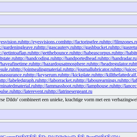
yesvision.ru
http://eyesvisions.com
http://factoringfee.ru
http://filmzones.r
://gardeningleave.ru
http://gascautery.ru
http://gashbucket.ru
http://gasret
://getintoaflap.ru
http://getthebounce.ru
http://habeascorpus.ru
http://habit
ltstate.ru
http://handcoding.ru
http://handportedhead.ru
http://handradar.ru
//haveafinetime.ru
http://hazardousatmosphere.ru
http://headregulator.ru
ht
psule.ru
http://jointsealingmaterial.ru
http://journallubricator.ru
http://juice
anassurance.ru
http://keyserum.ru
http://kickplate.ru
http://killthefattedcalf
http://labeledgraph.ru
http://laborracket.ru
http://labourearnings.ru
http://l
aminatedmaterial.ru
http://lammasshoot.ru
http://lamphouse.ru
http://lance
pulse.ru
http://laterevent.ru
http://latrinesergeant.ru
se Dildo' combineert een unieke, krachtige vorm met een verbazingwekke