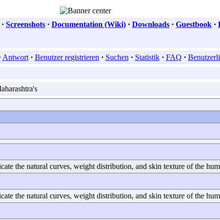
·
Screenshots
·
Documentation (Wiki)
·
Downloads
·
Guestbook
·
·
Antwort
·
Benutzer registrieren
·
Suchen
·
Statistik
·
FAQ
·
Benutzerli
aharashtra's
icate the natural curves, weight distribution, and skin texture of the 
licate the natural curves, weight distribution, and skin texture of the