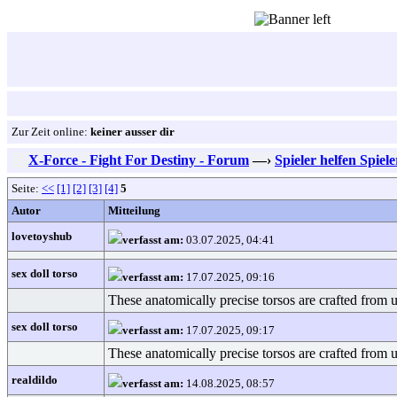
Zur Zeit online:
keiner ausser dir
X-Force - Fight For Destiny - Forum
—›
Spieler helfen Spiel
Seite:
<<
[1]
[2]
[3]
[4]
5
Autor
Mitteilung
lovetoyshub
verfasst am:
03.07.2025, 04:41
sex doll torso
verfasst am:
17.07.2025, 09:16
These anatomically precise torsos are crafted from u
sex doll torso
verfasst am:
17.07.2025, 09:17
These anatomically precise torsos are crafted from u
realdildo
verfasst am:
14.08.2025, 08:57