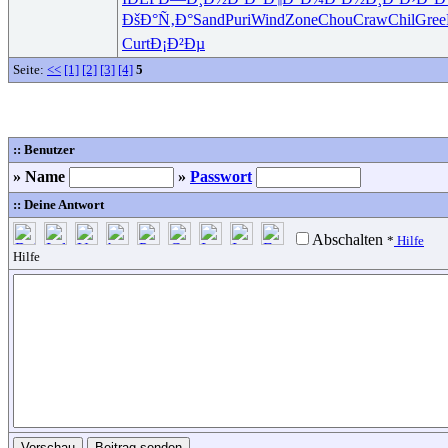
ÐšÐ°Ñ‚Ð°
Sand
Puri
Wind
Zone
Chou
Craw
Chil
Gree
Curt
Ð¡Ð²Ðµ
Seite:
<<
[1]
[2]
[3]
[4]
5
:: Benutzer
» Name
»
Passwort
:: Deine Antwort
Abschalten
*
Hilfe
Hilfe