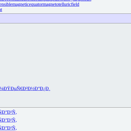
ensible
magneticequator
magnetotelluricfield
ut
Ð¼
ÐŸÐµÑ€Ð²
Ð½Ð°Ð¿Ð¸
ÑÐ°Ð¹Ñ‚
ÑÐ°Ð¹Ñ‚
ÑÐ°Ð¹Ñ‚