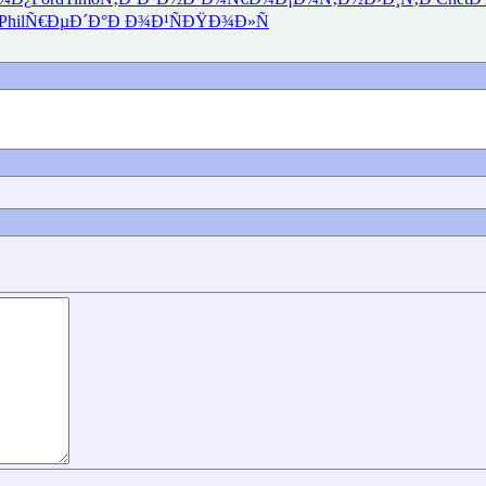
Phil
Ñ€ÐµÐ´Ð°
Ð Ð¾Ð¹Ñ
ÐŸÐ¾Ð»Ñ