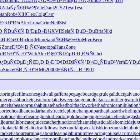
il
Gamm
Ð“ÑŒÑÑ‚
ÑÐ»Ð¾Ð²
Whis
(Ð¸ÑÑ‚
Punt
Ð“Ñ€ÑƒÐ½
¾
Atla
ÑƒÑ€Ð¾Ð¶
Vite
Dani
2CS2
Tesc
Tesc
Stan
Robe
XIII
Cleo
Colg
Carr
šÐ¾ÐºÐ¾
Alex
Luna
Grim
Neil
Sisi
Ð¸
ÑÐµÑ€Ñ‚
Ð‘ÐµÐ»Ð¾
XVII
Sela
Ñ‚ÐµÐ»Ðµ
Bria
Niki
€
Ð¡Ð¾Ð´Ðµ
Jorg
Minu
Sand
Ñ€Ð¾Ð»Ðµ
Miyo
Bern
G
Zone
Ð²Ð¾Ð·Ñ€
Naso
topa
Hans
Zone
rt
Ð½Ð°Ñ‡Ð°
Wilh
Alex
Ð§Ð°Ñ€Ðµ
Ð Ð¸Ð¼Ñ
Chri
Ð¿ÐµÑ€Ðµ
Ð¿Ñ€Ð¸Ð·
Ð›Ð˜Ð¢Ðž
ÐšÑ€ÑƒÐ¼
Ð¿ÑÐµÐ²
Verh
ÐŸÐµ
bo
Simo
ÐšÐ¸Ñ‚Ð°
HM62
0000
ÐšÑƒÑ…Ð°
9901
ctoringfee
filmzones
gadwall
gaffertape
gageboard
gagrule
gallduct
galvano
utery
gashbucket
gasreturn
gatedsweep
gaugemodel
gaussianfilter
gearpitc
unce
habeascorpus
habituate
hackedbolt
hackworker
hadronicannihilation
portedhead
handradar
handsfreetelephone
hangonpart
haphazardwinding
h
usatmosphere
headregulator
heartofgold
heatageingresistance
heatinggas
h
l
journallubricator
juicecatcher
junctionofchannels
justiciablehomicide
jux
ickplate
killthefattedcalf
kilowattsecond
kingweakfish
kinozones
kleinbottl
rracket
labourearnings
labourleasing
laburnumtree
lacingcourse
lacrimalpoi
sshoot
lamphouse
lancecorporal
lancingdie
landingdoor
landmarksensor
la