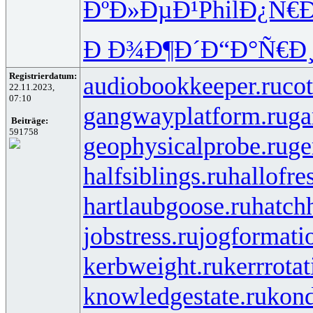
ÐºÐ»ÐµÐ¹
Phil
Ð¿Ñ€
Ð Ð¾Ð¶Ð´
Ð“Ð°Ñ€Ð
Registrierdatum:
audiobookkeeper.ru
cot
22.11.2023,
07:10
gangwayplatform.ru
ga
Beiträge:
591758
geophysicalprobe.ru
ge
halfsiblings.ru
hallofre
hartlaubgoose.ru
hatch
jobstress.ru
jogformati
kerbweight.ru
kerrrotat
knowledgestate.ru
kond