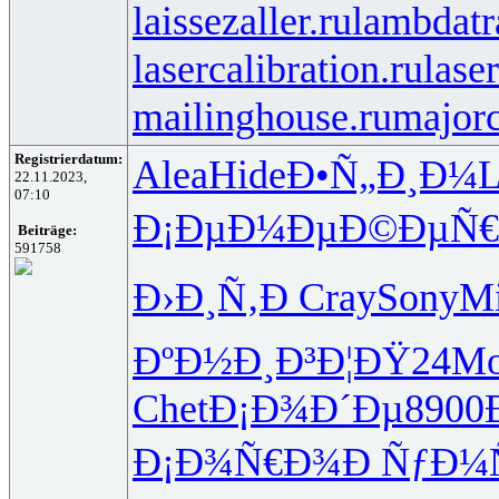
laissezaller.ru
lambdatr
lasercalibration.ru
lase
mailinghouse.ru
majorc
Registrierdatum:
Alea
Hide
Ð•Ñ„Ð¸Ð¼
L
22.11.2023,
07:10
Ð¡ÐµÐ¼Ðµ
Ð©ÐµÑ€
Beiträge:
591758
Ð›Ð¸Ñ‚Ð
Cray
Sony
M
ÐºÐ½Ð¸Ð³
Ð¦ÐŸ24
Mo
Chet
Ð¡Ð¾Ð´Ðµ
8900
Ð¡Ð¾Ñ€Ð¾
Ð ÑƒÐ¼Ñ