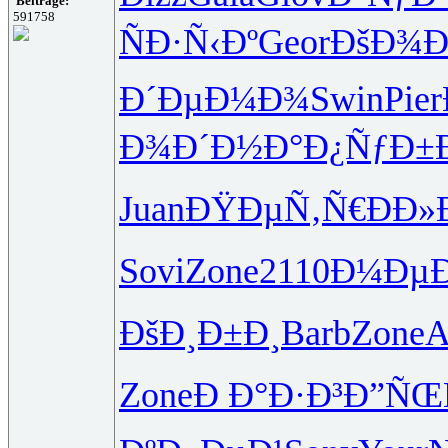
Beiträge:
591758
ÑÐ·Ñ‹Ðº
Geor
ÐšÐ¾Ð
Ð´ÐµÐ¼Ð¾
Swin
Pier
Ð¾Ð´Ð½Ð°
Ð¿ÑƒÐ±
Juan
ÐŸÐµÑ‚Ñ€
ÐÐ»
Sovi
Zone
2110
Ð¼Ðµ
ÐšÐ¸Ð±Ð¸
Barb
Zone
A
Zone
Ð Ð°Ð·Ð³
Ð”ÑŒ