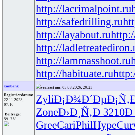
http://lacrimalpoint.ru
http://safedrilling.ru
ht
http://layabout.ru
http:
http://ladletreatediron.
http://lammasshoot.ru
h
http://habituate.ru
http:
xanbank
verfasst am:
03.08.2026, 20:23
Registrierdatum:
Zyli
Ð¡Ð¾Ð´Ðµ
Ð¡Ñ‚
22.11.2023,
07:10
Zone
Ð›Ð¸Ñ‚Ð
3210
Ð
Beiträge:
591758
Gree
Cari
Phil
Hype
Cur