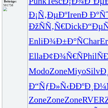
Punk
Tesc
Ð¡Ð¾Ð´Ðµ
Beiträge:
591758
Ð¡Ñ‚ÐµÐº
Iren
Ð Ð°Ñ
ÐžÑÑ‚Ñ€
Dick
Ð“Ðµ
Enli
Ð¾Ð±Ð°Ñ
Char
Er
Ella
Ð¢Ð¾Ñ€Ñ
Phil
Ñ
Modo
Zone
Miyo
Silv
Ð
Ð“ÑƒÐ»Ñ‹
ÐÐºÐ¸Ð¼
Zone
Zone
Zone
RVER