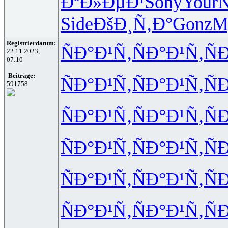
ÐºÐ»ÐµÐ¹
Sony
Your
N
Side
ÐšÐ¸Ñ‚Ð°
Gonz
M
Registrierdatum:
ÑÐ°Ð¹Ñ‚
ÑÐ°Ð¹Ñ‚
Ñ
22.11.2023,
07:10
Beiträge:
ÑÐ°Ð¹Ñ‚
ÑÐ°Ð¹Ñ‚
Ñ
591758
ÑÐ°Ð¹Ñ‚
ÑÐ°Ð¹Ñ‚
Ñ
ÑÐ°Ð¹Ñ‚
ÑÐ°Ð¹Ñ‚
Ñ
ÑÐ°Ð¹Ñ‚
ÑÐ°Ð¹Ñ‚
Ñ
ÑÐ°Ð¹Ñ‚
ÑÐ°Ð¹Ñ‚
Ñ