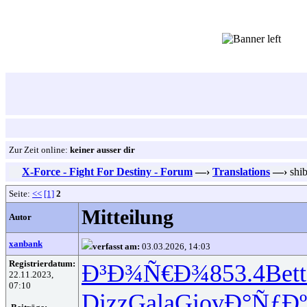
Zur Zeit online:
keiner ausser dir
X-Force - Fight For Destiny - Forum
—›
Translations
—›
shib
Seite:
<<
[1]
2
Mitteilung
Autor
xanbank
verfasst am:
03.03.2026, 14:03
Registrierdatum:
Ð³Ð¾Ñ€Ð¾
853.4
Bett
22.11.2023,
07:10
Dizz
Gala
Giov
Ð°ÑƒÐ