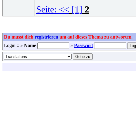
Seite:
<<
[1]
2
Du musst dich
registrieren
um auf dieses Thema zu antworten.
Login ::
» Name
»
Passwort