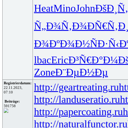
Heat
Mino
John
ÐšÐ¸Ñ
Ñ„Ð¾Ñ‚Ð¾
ÐÑ€Ñ‚Ð
Ð¾ÐºÐ¾Ð½
ÑÐ·Ñ‹Ð
lbac
Eric
Ð³Ñ€Ð°Ð¼
Ð
Zone
Ð¨ÐµÐ½Ðµ
Registrierdatum:
http://geartreating.ru
ht
22.11.2023,
07:10
http://landuseratio.ru
ht
Beiträge:
591758
http://papercoating.ru
h
http://naturalfunctor.ru