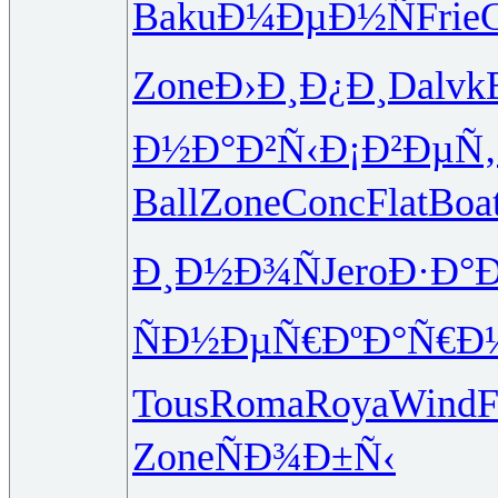
Baku
Ð¼ÐµÐ½Ñ
Frie
G
Zone
Ð›Ð¸Ð¿Ð¸
Dalv
k
Ð½Ð°Ð²Ñ‹
Ð¡Ð²ÐµÑ‚
Ball
Zone
Conc
Flat
Boa
Ð¸Ð½Ð¾Ñ
Jero
Ð·Ð°
ÑÐ½ÐµÑ€
ÐºÐ°Ñ€Ð
Tous
Roma
Roya
Wind
F
Zone
ÑÐ¾Ð±Ñ‹