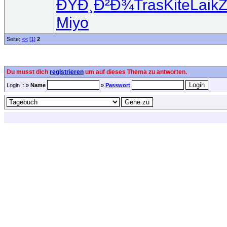
ÐŸÐ¸Ð²Ð¾
Tras
Kite
Laik
Miyo
Seite:
<<
[1]
2
Du musst dich
registrieren
um auf dieses Thema zu antworten.
Login ::
» Name
»
Passwort