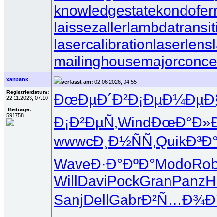
knowledgestate
kondofer
laissezaller
lambdatransit
lasercalibration
laserlens
mailinghouse
majorconce
xanbank
verfasst am:
02.06.2026, 04:55
Registrierdatum:
ÐœÐµÐ´Ð²
Ð¡ÐµÐ¼Ðµ
Ð
22.11.2023, 07:10
Beiträge:
591758
Ð¡Ð²ÐµÑ‚
Wind
ÐœÐ°Ð»
wwwc
Ð¸Ð½ÑÑ‚
Quik
Ð³Ð
Wave
Ð·Ð°ÐºÐ°
Modo
Ro
Will
Davi
Pock
Gran
Panz
H
Sanj
Dell
Gabr
Ð²Ñ…Ð¾Ð