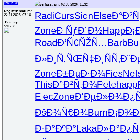
xanbank
verfasst am:
02.08.2026, 11:32
Registrierdatum:
Radi
Curs
Sidn
Else
Ð°Ð²Ñ
22.11.2023, 07:10
Beiträge:
591758
Zone
Ð ÑƒÐ´Ð½
Happ
Ð¡
Road
Ð‘Ñ€ÑŽÑ…
Barb
Bu
Ð»Ð¸Ñ‚ÑŒ
Ñ‡Ð¸ÑÑ‚
Ð¨Ð
Zone
Ð±ÐµÐ·Ð¾
Fies
Net
This
Ð°Ð²Ñ‚Ð¾
Pete
happ
Elec
Zone
Ð‘ÐµÐ»Ð¾
Ð¿
ÐšÐ¾Ñ€Ð¾
Burn
Ð¡Ð¾Ð
Ð·Ð°ÐºÐ°
Laka
Ð»Ð°Ð¿Ñ