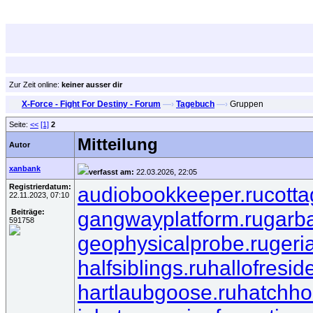
Zur Zeit online:
keiner ausser dir
X-Force - Fight For Destiny - Forum
—›
Tagebuch
—›
Gruppen
Seite:
<<
[1]
2
Mitteilung
Autor
xanbank
verfasst am:
22.03.2026, 22:05
Registrierdatum:
audiobookkeeper.ru
cotta
22.11.2023, 07:10
gangwayplatform.ru
garb
Beiträge:
591758
geophysicalprobe.ru
geri
halfsiblings.ru
hallofresid
hartlaubgoose.ru
hatchho