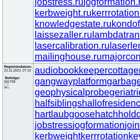
jobstress.ru
jogformation.
kerbweight.ru
kerrrotation
knowledgestate.ru
kondof
laissezaller.ru
lambdatrans
lasercalibration.ru
laserle
mailinghouse.ru
majorcon
Registrierdatum:
audiobookkeeper
cottage
22.11.2023, 07:10
gangwayplatform
garbag
Beiträge:
591758
geophysicalprobe
geriatr
halfsiblings
hallofresiden
hartlaubgoose
hatchhold
jobstress
jogformation
joi
kerbweight
kerrrotation
ke