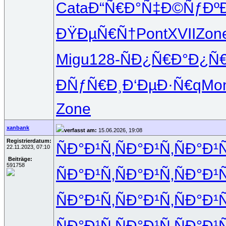
Cata
Ð“Ñ€Ð°Ñ‡
Ð©ÑƒÐº
ÐŸÐµÑ€Ñ†
Pont
XVII
Zon
Migu
128-
ÑÐ¿Ñ€Ð°
Ð¿Ñ€
ÐÑƒÑ€Ð¸
Ð‘ÐµÐ·Ñ€
qMo
Zone
xanbank
verfasst am:
15.06.2026, 19:08
Registrierdatum:
ÑÐ°Ð¹Ñ‚
ÑÐ°Ð¹Ñ‚
ÑÐ°Ð¹Ñ
22.11.2023, 07:10
Beiträge:
591758
ÑÐ°Ð¹Ñ‚
ÑÐ°Ð¹Ñ‚
ÑÐ°Ð¹Ñ
ÑÐ°Ð¹Ñ‚
ÑÐ°Ð¹Ñ‚
ÑÐ°Ð¹Ñ
ÑÐ°Ð¹Ñ‚
ÑÐ°Ð¹Ñ‚
ÑÐ°Ð¹Ñ