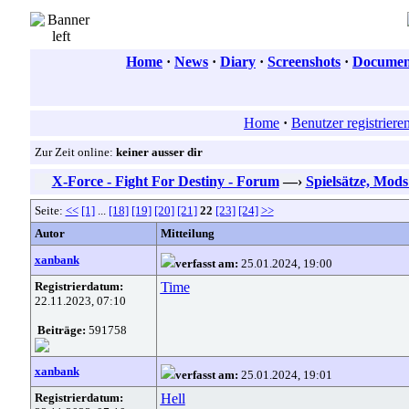
Home
·
News
·
Diary
·
Screenshots
·
Document
Home
·
Benutzer registriere
Zur Zeit online:
keiner ausser dir
X-Force - Fight For Destiny - Forum
—›
Spielsätze, Mod
Seite:
<<
[1]
...
[18]
[19]
[20]
[21]
22
[23]
[24]
>>
Autor
Mitteilung
xanbank
verfasst am:
25.01.2024, 19:00
Registrierdatum:
Time
22.11.2023, 07:10
Beiträge:
591758
xanbank
verfasst am:
25.01.2024, 19:01
Registrierdatum:
Hell