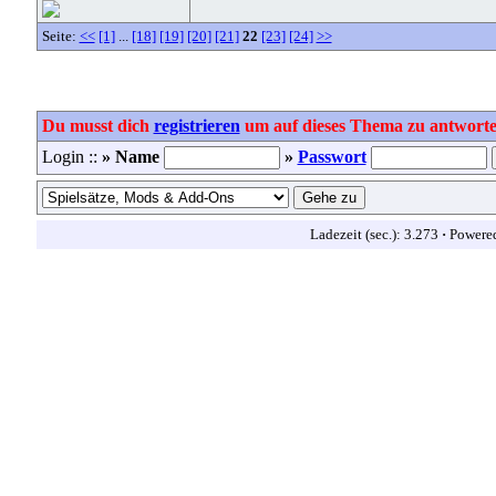
Seite:
<<
[1]
...
[18]
[19]
[20]
[21]
22
[23]
[24]
>>
Du musst dich
registrieren
um auf dieses Thema zu antworte
Login ::
» Name
»
Passwort
Ladezeit (sec.): 3.273
·
Powere