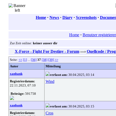
Home
·
News
·
Diary
·
Screenshots
·
Document
Home
·
Benutzer registriere
Zur Zeit online:
keiner ausser dir
X-Force - Fight For Destiny - Forum
—›
Quellcode / Pr
Seite:
<<
[1]
...
[36]
37
[38]
[39]
>>
Autor
Mitteilung
xanbank
verfasst am:
30.04.2025, 03:14
Registrierdatum:
Wind
22.11.2023, 07:10
Beiträge:
591758
xanbank
verfasst am:
30.04.2025, 03:15
Registrierdatum:
Cros