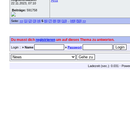
Arts
22.11.2023, 07:10
Beiträge:
591758
Seite:
<<
[1]
[2]
[3]
[4]
5
[6]
[7]
[8]
[9]
[10]
..
[49]
[50]
>>
Du musst dich
registrieren
um auf dieses Thema zu antworten.
Login ::
» Name
»
Passwort
Ladezeit (sec.): 0.031
·
Powe