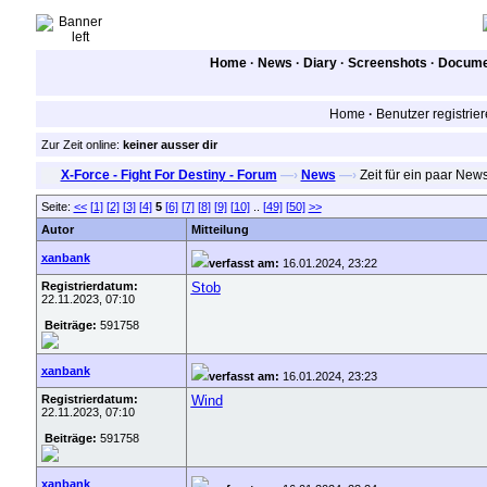
Home
·
News
·
Diary
·
Screenshots
·
Documen
Home
·
Benutzer registrie
Zur Zeit online:
keiner ausser dir
X-Force - Fight For Destiny - Forum
—›
News
—›
Zeit für ein paar New
Seite:
<<
[1]
[2]
[3]
[4]
5
[6]
[7]
[8]
[9]
[10]
..
[49]
[50]
>>
Autor
Mitteilung
xanbank
verfasst am:
16.01.2024, 23:22
Registrierdatum:
Stob
22.11.2023, 07:10
Beiträge:
591758
xanbank
verfasst am:
16.01.2024, 23:23
Registrierdatum:
Wind
22.11.2023, 07:10
Beiträge:
591758
xanbank