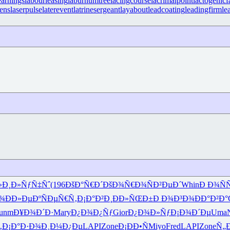
earnings
labourleasing
laburnumtree
lacingcourse
lacrimalpoint
lactogenicf
lens
laserpulse
laterevent
latrinesergeant
layabout
leadcoating
leadingfirm
le
»Ð¸
Ð»ÑƒÑ‡Ñˆ
(196
ÐšÐ°Ñ€Ð´
ÐšÐ¾Ñ€Ð¾
ÑÐ²ÐµÐ´
Whin
Ð Ð¾ÑÑ
Ð¾
ÐÐ»ÐµÐº
ÑÐµÑ€Ñ‚
Ð¡Ð°Ð²Ð¸
ÐÐ»ÑŒÐ±
Ð Ð¾Ð³Ð¾
ÐÐ°Ð²Ð°
unm
Ð¥Ð¾Ð´Ð·
Mary
Ð¿Ð¾Ð¿Ñƒ
Gior
Ð¿Ð¾Ð»Ñƒ
Ð¡Ð¾Ð´Ðµ
Uma
‚
Ð¡Ð°Ð·Ð¾
Ð¸Ð¼Ð¿Ðµ
LAPI
Zone
Ð¡ÐÐ•Ñ
Miyo
Fred
LAPI
Zone
Ñ„