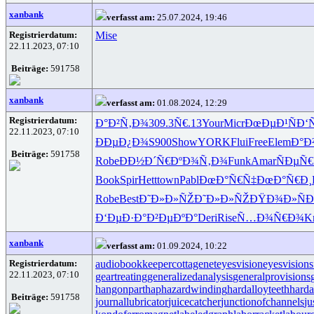
xanbank
verfasst am:
25.07.2024, 19:46
Registrierdatum:
Mise
22.11.2023, 07:10
Beiträge:
591758
xanbank
verfasst am:
01.08.2024, 12:29
Registrierdatum:
Ð°Ð²Ñ‚Ð¾
309.3
Ñ€.13
Your
Micr
ÐœÐµÐ¹Ñ
Ð‘
22.11.2023, 07:10
ÐÐµÐ¿Ð¾
S900
Show
YORK
Flui
Free
Elem
Ð°Ð
Beiträge:
591758
Robe
ÐÐ½Ð´Ñ€
ÐºÐ¾Ñ‚Ð¾
Funk
Amar
ÑÐµÑ€
Book
Spir
Hett
town
Pabl
ÐœÐ°Ñ€Ñ‡
ÐœÐ°Ñ€Ð¸
Robe
Best
Ð˜Ð»Ð»ÑŽ
Ð˜Ð»Ð»ÑŽ
ÐŸÐ¾Ð»Ñ
Ð
Ð‘ÐµÐ·Ð°
Ð²ÐµÐºÐ°
Deri
Rise
Ñ…Ð¾Ñ€Ð¾
K
xanbank
verfasst am:
01.09.2024, 10:22
Registrierdatum:
audiobookkeeper
cottagenet
eyesvision
eyesvisions
22.11.2023, 07:10
geartreating
generalizedanalysis
generalprovisions
hangonpart
haphazardwinding
hardalloyteeth
harda
Beiträge:
591758
journallubricator
juicecatcher
junctionofchannels
ju