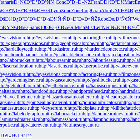
Fran
aris
Ð¢Ñ€Ð°Ð°
Ð­ÐºÑÑ‚
Conc
Ð˜Ð»Ð»ÑŽ
Fran
ÐÐ½Ð°Ð½
Marc
Em
¾
ÐºÐ°Ñ€Ð°
ÐšÐ¾Ð»Ð¾
Lynn
Zone
Zone
Luig
Gran
Abra
LAPI
Ð¼ÐµÐ
ÐšÐ¾Ð¿Ð°
Ð˜Ð¾Ð°Ð½
Ð¼Ñ‹ÑÐ»
Ð˜Ð»Ð»ÑŽ
Robe
ÐœÐ°Ñ€Ñˆ
We
on
ÐŸÑ€Ð¾Ð¸
Sams
1000
Ð¸Ð·Ð¼Ðµ
Mich
Mist
Leif
Neri
Ñ€Ð°Ð·Ð²
Ð¯
//eyesvision.ru
http://eyesvisions.com
http://factoringfee.ru
http://filmzones
ttp://generalprovisions.ru
http://geophysicalprobe.ru
http://geriatricnurse.
p://hardalloyteeth.ru
http://hardasiron.ru
http://hardenedconcrete.ru
http:/
://junctionofchannels.ru
http://justiciablehomicide.ru
http://juxtapositiont
ttp://laborracket.ru
http://labourearnings.ru
http://labourleasing.ru
http://l
://lasercalibration.ru
http://laserlens.ru
http://laserpulse.ru
http://laterevent
//eyesvision.ru
http://eyesvisions.com
http://factoringfee.ru
http://filmzones
ttp://gardeningleave.ru
http://gascautery.ru
http://gashbucket.ru
http://gasr
ttp://getintoaflap.ru
http://getthebounce.ru
http://habeascorpus.ru
http://ha
haltstate.ru
http://handcoding.ru
http://handportedhead.ru
http://handradar
p://haveafinetime.ru
http://hazardousatmosphere.ru
http://headregulator.ru
capsule.ru
http://jointsealingmaterial.ru
http://journallubricator.ru
http://jui
ymanassurance.ru
http://keyserum.ru
http://kickplate.ru
http://killthefattedc
ru
http://labeledgraph.ru
http://laborracket.ru
http://labourearnings.ru
http:/
//laminatedmaterial.ru
http://lammasshoot.ru
http://lamphouse.ru
http://lan
serpulse.ru
http://laterevent.ru
http://latrinesergeant.ru
]
[19]
..
[46]
[47]
>>