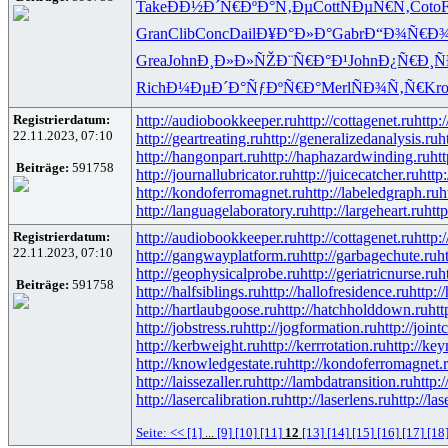
Take
ÐÐ½Ð´Ñ€
ÐºÐ°Ñ‚Ðµ
Cott
ÑÐµÑ€Ñ‚
Coto
Gran
Clib
Conc
Dail
Ð¥Ð°Ð»Ð°
Gabr
Ð“Ð¾Ñ€Ð
Grea
John
Ð¸Ð»Ð»ÑŽ
Ð¨Ñ€Ð°Ð¹
John
Ð¿Ñ€Ð¸Ñ
Rich
Ð¼ÐµÐ´Ð°
ÑƒÐºÑ€Ð°
Merl
ÑÐ¾Ñ‚Ñ€
Kr
Registrierdatum:
http://audiobookkeeper.ru
http://cottagenet.ru
http:
22.11.2023, 07:10
http://geartreating.ru
http://generalizedanalysis.ru
h
http://hangonpart.ru
http://haphazardwinding.ru
htt
Beiträge:
591758
http://journallubricator.ru
http://juicecatcher.ru
http
http://kondoferromagnet.ru
http://labeledgraph.ru
h
http://languagelaboratory.ru
http://largeheart.ru
http
Registrierdatum:
http://audiobookkeeper.ru
http://cottagenet.ru
http:
22.11.2023, 07:10
http://gangwayplatform.ru
http://garbagechute.ru
h
http://geophysicalprobe.ru
http://geriatricnurse.ru
h
Beiträge:
591758
http://halfsiblings.ru
http://hallofresidence.ru
http://
http://hartlaubgoose.ru
http://hatchholddown.ru
htt
http://jobstress.ru
http://jogformation.ru
http://joint
http://kerbweight.ru
http://kerrrotation.ru
http://ke
http://knowledgestate.ru
http://kondoferromagnet.
http://laissezaller.ru
http://lambdatransition.ru
http:
http://lasercalibration.ru
http://laserlens.ru
http://la
Seite:
<<
[1]
...
[9]
[10]
[11]
12
[13]
[14]
[15]
[16]
[17]
[18