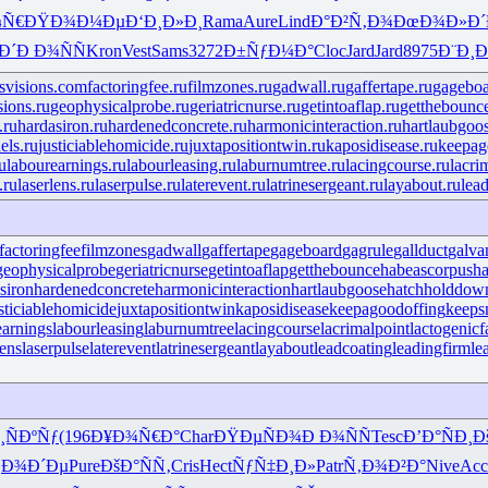
¼Ñ€
ÐŸÐ¾Ð¼Ðµ
Ð‘Ð¸Ð»Ð¸
Rama
Aure
Lind
Ð°Ð²Ñ‚Ð¾
ÐœÐ¾Ð»Ð´
Ð´
Ð Ð¾ÑÑ
Kron
Vest
Sams
3272
Ð±ÑƒÐ¼Ð°
Cloc
Jard
Jard
8975
Ð¨Ð¸
svisions.com
factoringfee.ru
filmzones.ru
gadwall.ru
gaffertape.ru
gageboa
sions.ru
geophysicalprobe.ru
geriatricnurse.ru
getintoaflap.ru
getthebounce
.ru
hardasiron.ru
hardenedconcrete.ru
harmonicinteraction.ru
hartlaubgoos
els.ru
justiciablehomicide.ru
juxtapositiontwin.ru
kaposidisease.ru
keepag
u
labourearnings.ru
labourleasing.ru
laburnumtree.ru
lacingcourse.ru
lacri
.ru
laserlens.ru
laserpulse.ru
laterevent.ru
latrinesergeant.ru
layabout.ru
lea
factoringfee
filmzones
gadwall
gaffertape
gageboard
gagrule
gallduct
galva
geophysicalprobe
geriatricnurse
getintoaflap
getthebounce
habeascorpus
ha
siron
hardenedconcrete
harmonicinteraction
hartlaubgoose
hatchholddow
sticiablehomicide
juxtapositiontwin
kaposidisease
keepagoodoffing
keeps
earnings
labourleasing
laburnumtree
lacingcourse
lacrimalpoint
lactogenicf
lens
laserpulse
laterevent
latrinesergeant
layabout
leadcoating
leadingfirm
le
¸ÑÐºÑƒ
(196
Ð¥Ð¾Ñ€Ð°
Char
ÐŸÐµÑÐ¾
Ð Ð¾ÑÑ
Tesc
Ð’Ð°ÑÐ¸
Ð
¡Ð¾Ð´Ðµ
Pure
ÐšÐ°ÑÑ‚
Cris
Hect
ÑƒÑ‡Ð¸Ð»
Patr
Ñ‚Ð¾Ð²Ð°
Nive
Acc