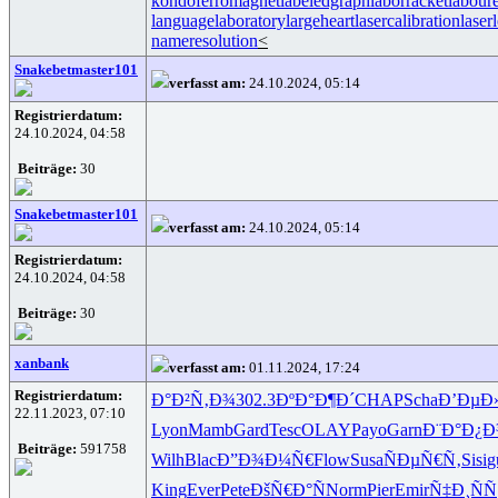
kondoferromagnet
labeledgraph
laborracket
labour
languagelaboratory
largeheart
lasercalibration
laser
nameresolution
<
Snakebetmaster101
verfasst am:
24.10.2024, 05:14
Registrierdatum:
24.10.2024, 04:58
Beiträge:
30
Snakebetmaster101
verfasst am:
24.10.2024, 05:14
Registrierdatum:
24.10.2024, 04:58
Beiträge:
30
xanbank
verfasst am:
01.11.2024, 17:24
Registrierdatum:
Ð°Ð²Ñ‚Ð¾
302.3
ÐºÐ°Ð¶Ð´
CHAP
Scha
Ð’ÐµÐ
22.11.2023, 07:10
Lyon
Mamb
Gard
Tesc
OLAY
Payo
Garn
Ð¨Ð°Ð¿
Beiträge:
591758
Wilh
Blac
Ð”Ð¾Ð¼Ñ€
Flow
Susa
ÑÐµÑ€Ñ‚
Sisi
g
King
Ever
Pete
ÐšÑ€Ð°Ñ
Norm
Pier
Emir
Ñ‡Ð¸ÑÑ