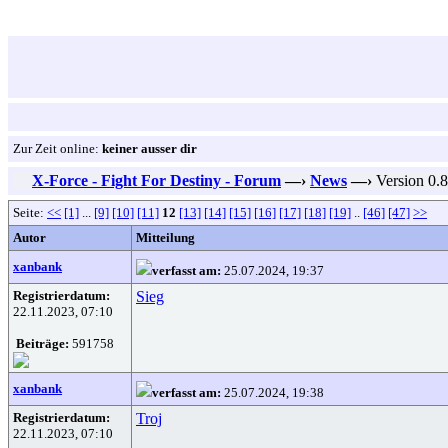
Zur Zeit online:
keiner ausser dir
X-Force - Fight For Destiny - Forum
—›
News
—›
Version 0.
Seite:
<<
[1]
...
[9]
[10]
[11]
12
[13]
[14]
[15]
[16]
[17]
[18]
[19]
..
[46]
[47]
>>
Autor
Mitteilung
xanbank
verfasst am:
25.07.2024, 19:37
Registrierdatum:
Sieg
22.11.2023, 07:10
Beiträge:
591758
xanbank
verfasst am:
25.07.2024, 19:38
Registrierdatum:
Troj
22.11.2023, 07:10