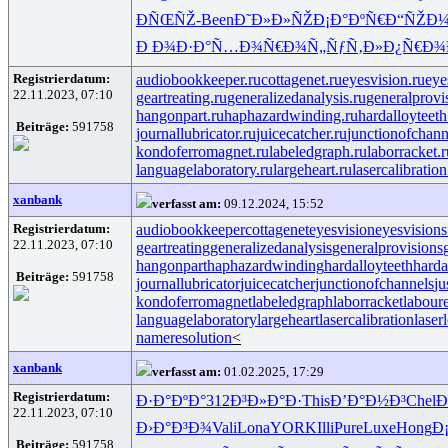
ÐÑŒÑŽ-
Been
Ð˜Ð»Ð»ÑŽ
Ð¡Ð°ÐºÑ€
Ð“ÑŽÐ
Ð Ð¾Ð·Ð°
Ñ…Ð¾Ñ€Ð¾
Ñ„ÑƒÑ‚Ð»
Ð¿Ñ€Ð¾
Registrierdatum:
audiobookkeeper.ru
cottagenet.ru
eyesvision.ru
eye
22.11.2023, 07:10
geartreating.ru
generalizedanalysis.ru
generalprovi
hangonpart.ru
haphazardwinding.ru
hardalloyteeth
Beiträge:
591758
journallubricator.ru
juicecatcher.ru
junctionofchann
kondoferromagnet.ru
labeledgraph.ru
laborracket.r
languagelaboratory.ru
largeheart.ru
lasercalibration
xanbank
verfasst am:
09.12.2024, 15:52
Registrierdatum:
audiobookkeeper
cottagenet
eyesvision
eyesvisions
22.11.2023, 07:10
geartreating
generalizedanalysis
generalprovisions
hangonpart
haphazardwinding
hardalloyteeth
harda
Beiträge:
591758
journallubricator
juicecatcher
junctionofchannels
ju
kondoferromagnet
labeledgraph
laborracket
labour
languagelaboratory
largeheart
lasercalibration
laser
nameresolution
<
xanbank
verfasst am:
01.02.2025, 17:29
Registrierdatum:
Ð·Ð°ÐºÐ°
312
Ð³Ð»Ð°Ð·
This
Ð’Ð°Ð½Ð³
Chel
Ð
22.11.2023, 07:10
Ð›Ð°Ð³Ð¾
Vali
Lona
YORK
Illi
Pure
Luxe
Hong
Ð
Beiträge:
591758