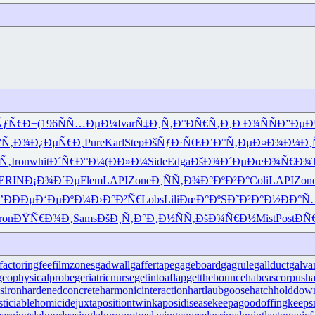
ÑƒÑ€Ð±
(196
ÑÑ…ÐµÐ¼
Ivar
Ñ‡Ð¸Ñ‚Ð°
ÐÑ€Ñ‚Ð¸
Ð Ð¾ÑÑ
Ð”ÐµÐ
²Ñ‚Ð¾
Ð¿ÐµÑ€Ð¸
Pure
Karl
Step
ÐšÑƒÐ·ÑŒ
Ð’Ð°Ñ‚Ðµ
Ð¤Ð¾Ð¼Ð¸
Ñ‚
Iron
whit
Ð´Ñ€Ð°Ð¼
(ÐÐ»Ð¼
Side
Edga
ÐšÐ¾Ð´Ðµ
ÐœÐ¾Ñ€Ð¾
ERIN
Ð¡Ð¾Ð´Ðµ
Flem
LAPI
Zone
Ð¸ÑÑ‚Ð¾
Ð°ÐºÐ²Ð°
Coli
LAPI
Zon
’ÐÐÐµ
Ð‘ÐµÐºÐ¼
Ð›Ð°Ð²Ñ€
Lobs
Lili
ÐœÐ°ÐºS
Ð˜Ð²Ð°Ð½
ÐÐ°
ron
ÐŸÑ€Ð¾Ð¸
Sams
ÐšÐ¸Ñ‚Ð°
Ð¸Ð½ÑÑ‚
ÐšÐ¾Ñ€Ð½
Mist
Post
ÐÑ
factoringfee
filmzones
gadwall
gaffertape
gageboard
gagrule
gallduct
galva
geophysicalprobe
geriatricnurse
getintoaflap
getthebounce
habeascorpus
ha
siron
hardenedconcrete
harmonicinteraction
hartlaubgoose
hatchholddow
sticiablehomicide
juxtapositiontwin
kaposidisease
keepagoodoffing
keeps