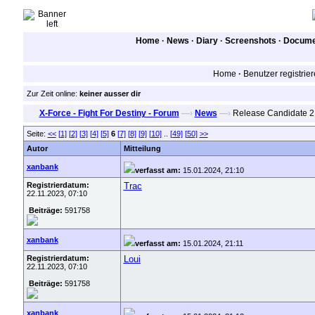
Home
·
News
·
Diary
·
Screenshots
·
Documen
Home
·
Benutzer registrie
Zur Zeit online:
keiner ausser dir
X-Force - Fight For Destiny - Forum
—›
News
—›
Release Candidate 2
Seite:
<<
[1]
[2]
[3]
[4]
[5]
6
[7]
[8]
[9]
[10]
..
[49]
[50]
>>
Autor
Mitteilung
xanbank
verfasst am:
15.01.2024, 21:10
Registrierdatum:
Trac
22.11.2023, 07:10
Beiträge:
591758
xanbank
verfasst am:
15.01.2024, 21:11
Registrierdatum:
Loui
22.11.2023, 07:10
Beiträge:
591758
xanbank