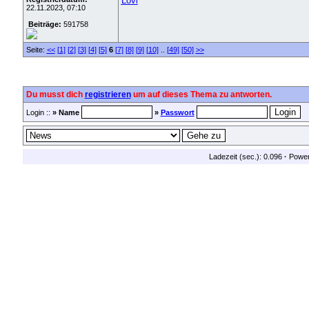
Lovi
22.11.2023, 07:10
Beiträge:
591758
Seite:
<<
[1]
[2]
[3]
[4]
[5]
6
[7]
[8]
[9]
[10]
..
[49]
[50]
>>
Du musst dich
registrieren
um auf dieses Thema zu antworten.
Login ::
» Name
»
Passwort
Ladezeit (sec.): 0.096
·
Powe