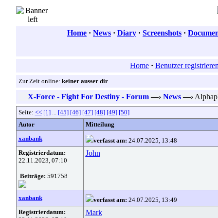
Home
·
News
·
Diary
·
Screenshots
·
Document
Home
·
Benutzer registriere
Zur Zeit online:
keiner ausser dir
X-Force - Fight For Destiny - Forum
—›
News
—›
Alphaph
Seite:
<<
[1]
...
[45]
[46]
[47]
[48]
[49]
[50]
Autor
Mitteilung
xanbank
verfasst am:
24.07.2025, 13:48
Registrierdatum:
John
22.11.2023, 07:10
Beiträge:
591758
xanbank
verfasst am:
24.07.2025, 13:49
Registrierdatum:
Mark