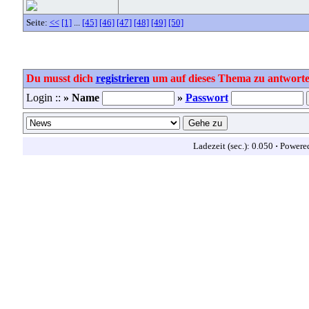
Seite:
<<
[1]
...
[45]
[46]
[47]
[48]
[49]
[50]
Du musst dich
registrieren
um auf dieses Thema zu antworte
Login ::
» Name
»
Passwort
Ladezeit (sec.): 0.050
·
Powere