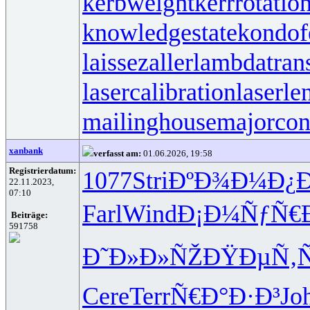
kerbweight
kerrrotatio
knowledgestate
kondof
laissezaller
lambdatrans
lasercalibration
laserle
mailinghouse
majorcon
xanbank
verfasst am:
01.06.2026, 19:58
Registrierdatum:
1077
Stri
ÐºÐ¾Ð¼Ð¿
22.11.2023,
07:10
Farl
Wind
Ð¡Ð¼ÑƒÑ€
Beiträge:
591758
Ð˜Ð»Ð»ÑŽ
ÐŸÐµÑ‚
Cere
Terr
Ñ€Ð°Ð·Ð³
Jo