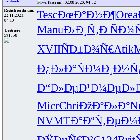
xanbank
verfasst am:
02.08.2026, 04:02
Registrierdatum:
Tesc
ÐœÐ°Ð½Ð¶
Orea
22.11.2023,
07:10
Manu
Ð›Ð¸Ñ‚Ð
ÑÐ¾Ñ
Beiträge:
591758
XVII
ÑÐ±Ð¾Ñ€
Atik
M
Ð¿Ð»Ð°Ñ
Ð¼Ð¸Ð½Ñ
Ð“Ð»ÐµÐ¹
Ð¼ÐµÐ»
Micr
Chri
ÐžÐºÐ»Ð°
N
NVMT
Ð°ÐºÑ‚Ðµ
Ð¼
ÐŸÐµÑ€Ð²
C124
Brit