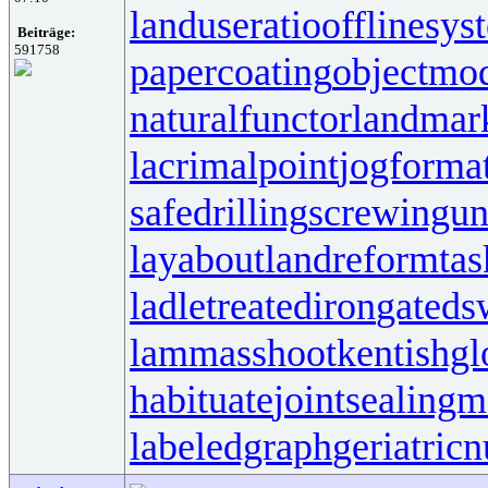
landuseratio
offlinesys
Beiträge:
591758
papercoating
objectmo
naturalfunctor
landmar
lacrimalpoint
jogforma
safedrilling
screwingun
layabout
landreform
ta
ladletreatediron
gateds
lammasshoot
kentishgl
habituate
jointsealingm
labeledgraph
geriatricn