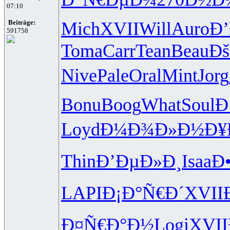
07:10
Mich
XVII
Will
Auro
Ð
Beiträge:
591758
Toma
Carr
Tean
Beau
Ð
Nive
Pale
Oral
Mint
Jorg
Bonu
Boog
What
Soul
Ð
Loyd
Ð¼Ð¾Ð»Ð½
Ð¥
Thin
Ð’ÐµÐ»Ð¸
Isaa
Ð
LAPI
Ð¡Ð°Ñ€Ð´
XVII
Ð¤Ñ€Ð°Ð½
Logi
XVII