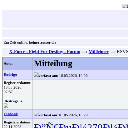
Zur Zeit online:
keiner ausser dir
X-Force - Fight For Destiny - Forum
—›
Mülleimer
—›
RSVSR
Mitteilung
Autor
Rodrigo
verfasst am:
18.03.2026, 10:06
Registrierdatum:
18.03.2026,
07:57
Beiträge:
4
xanbank
verfasst am:
01.05.2026, 18:29
Registrierdatum:
Ð”Ñ€ÐµÐ¼
270
Ð½Ð
22.11.2023,