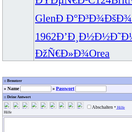
Glen
Ð Ð°Ð³Ð¾
ÐšÐ¾
1962
Ð’Ð¸Ð½Ð½
Ð˜Ð
ÐžÑ€Ð»Ð¾
Orea
:: Benutzer
» Name
»
Passwort
:: Deine Antwort
Abschalten
*
Hilfe
Hilfe