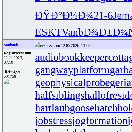
ÐŸÐ°Ð½Ð¾
21-6
Jem
ESKT
Vanb
Ð¾Ð±Ð¾
xanbank
verfasst am:
12.05.2026, 13:08
Registrierdatum:
audiobookkeeper
cotta
22.11.2023,
07:10
gangwayplatform
garb
Beiträge:
591758
geophysicalprobe
geria
halfsiblings
hallofresi
hartlaubgoose
hatchho
jobstress
jogformation
j