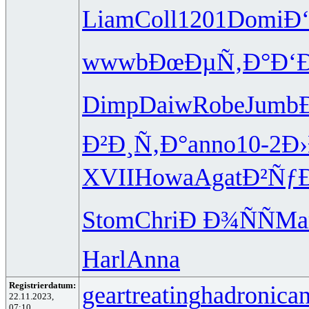
Liam
Coll
1201
Domi
Ð
wwwb
ÐœÐµÑ‚Ð°
Ð‘
Dimp
Daiw
Robe
Jumb
Ð²Ð¸Ñ‚Ð°
anno
10-2
Ð
XVII
Howa
Agat
Ð²Ñƒ
Stom
Chri
Ð Ð¾ÑÑ
Ma
Harl
Anna
Registrierdatum:
geartreating
hadronican
22.11.2023,
07:10