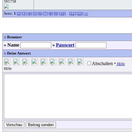
591758
Seite:
1
[2]
[3]
[4]
[5]
[6]
[7]
[8]
[9]
[10]
..
[22]
[23]
>>
:: Benutzer
» Name
»
Passwort
:: Deine Antwort
Abschalten
*
Hilfe
Hilfe