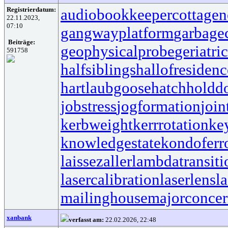
Registrierdatum:
audiobookkeeper
cottagen
22.11.2023,
07:10
gangwayplatform
garbage
Beiträge:
geophysicalprobe
geriatri
591758
halfsiblings
hallofresidenc
hartlaubgoose
hatchholdd
jobstress
jogformation
join
kerbweight
kerrrotation
ke
knowledgestate
kondoferr
laissezaller
lambdatransiti
lasercalibration
laserlens
l
mailinghouse
majorconce
xanbank
verfasst am:
22.02.2026, 22:48