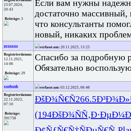
Если вам нужны надеж
23.07.2024,
20:43
достаточно массивный, 
Beiträge:
3
что консультанты помог
новый, никаких проблем
prozosss
verfasst am:
20.11.2025, 13:25
Registrierdatum:
Спасибо за подробную р
12.11.2021,
14:06
Обязательно воспользую
Beiträge:
29
xanbank
verfasst am:
03.12.2025, 06:48
Registrierdatum:
ÐšÐ¾Ñ€Ñ
266.5
Ð³Ð¾Ð
22.11.2023,
07:10
(194
ÐšÐ¾ÑÑ‚
Ð·ÐµÐ¼Ð
Beiträge:
591758
Ð¢ÑƒÑ€Ñ†
ÑÐµÑ€Ñ‚
Pla