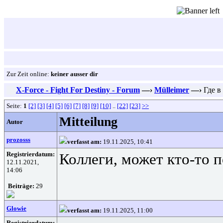
Zur Zeit online:
keiner ausser dir
X-Force - Fight For Destiny - Forum
—›
Mülleimer
—›
Где в
Seite:
1
[2]
[3]
[4]
[5]
[6]
[7]
[8]
[9]
[10]
..
[22]
[23]
>>
Mitteilung
Autor
prozosss
verfasst am:
19.11.2025, 10:41
Registrierdatum:
Коллеги, может кто-то 
12.11.2021,
14:06
Beiträge:
29
Glowie
verfasst am:
19.11.2025, 11:00
Registrierdatum: