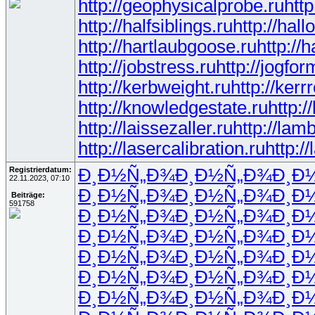
http://geophysicalprobe.ru
http
http://halfsiblings.ru
http://hall
http://hartlaubgoose.ru
http://
http://jobstress.ru
http://jogfor
http://kerbweight.ru
http://kerr
http://knowledgestate.ru
http:
http://laissezaller.ru
http://lam
http://lasercalibration.ru
http:/
Registrierdatum:
Ð¸Ð½Ñ„Ð¾
Ð¸Ð½Ñ„Ð¾
Ð¸Ð
22.11.2023, 07:10
Ð¸Ð½Ñ„Ð¾
Ð¸Ð½Ñ„Ð¾
Ð¸Ð
Beiträge:
591758
Ð¸Ð½Ñ„Ð¾
Ð¸Ð½Ñ„Ð¾
Ð¸Ð
Ð¸Ð½Ñ„Ð¾
Ð¸Ð½Ñ„Ð¾
Ð¸Ð
Ð¸Ð½Ñ„Ð¾
Ð¸Ð½Ñ„Ð¾
Ð¸Ð
Ð¸Ð½Ñ„Ð¾
Ð¸Ð½Ñ„Ð¾
Ð¸Ð
Ð¸Ð½Ñ„Ð¾
Ð¸Ð½Ñ„Ð¾
Ð¸Ð