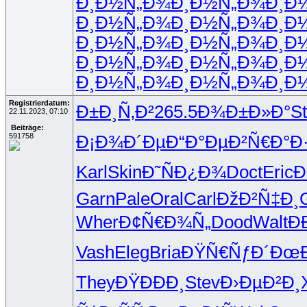
Ð¸Ð½Ñ„Ð¾
Ð¸Ð½Ñ„Ð¾
Ð¸Ð
Ð¸Ð½Ñ„Ð¾
Ð¸Ð½Ñ„Ð¾
Ð¸Ð
Ð¸Ð½Ñ„Ð¾
Ð¸Ð½Ñ„Ð¾
Ð¸Ð
Ð¸Ð½Ñ„Ð¾
Ð¸Ð½Ñ„Ð¾
Ð¸Ð
Ð¸Ð½Ñ„Ð¾
Ð¸Ð½Ñ„Ð¾
Ð¸Ð
Registrierdatum:
Ð±Ð¸Ñ‚Ð²
265.5
Ð¾Ð±Ð»Ð°
St
22.11.2023, 07:10
Beiträge:
591758
Ð¡Ð¾Ð´Ðµ
Ð“Ð°ÐµÐ²
Ñ€Ð°Ð
Karl
Skin
Ð˜ÑÐ¿Ð¾
Doct
Eric
Ð
Garn
Pale
Oral
Carl
ÐžÐ²Ñ‡Ð¸
Wher
Ð¢Ñ€Ð¾Ñ„
Dood
Walt
Ð
Vash
Eleg
Bria
ÐŸÑ€ÑƒÐ´
ÐœÐ
They
ÐŸÐÐÐ¸
Stev
Ð›ÐµÐ²Ð¸