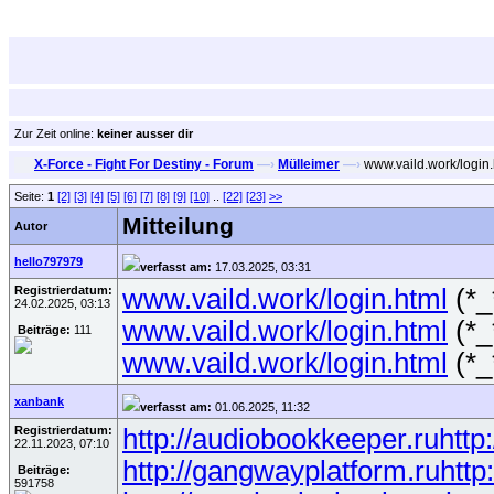
Zur Zeit online:
keiner ausser dir
X-Force - Fight For Destiny - Forum
—›
Mülleimer
—›
www.vaild.work/login
Seite:
1
[2]
[3]
[4]
[5]
[6]
[7]
[8]
[9]
[10]
..
[22]
[23]
>>
Mitteilung
Autor
hello797979
verfasst am:
17.03.2025, 03:31
Registrierdatum:
www.vaild.work/login.html
(*_
24.02.2025, 03:13
www.vaild.work/login.html
(*_
Beiträge:
111
www.vaild.work/login.html
(*_
xanbank
verfasst am:
01.06.2025, 11:32
Registrierdatum:
http://audiobookkeeper.ru
http
22.11.2023, 07:10
http://gangwayplatform.ru
http
Beiträge:
591758