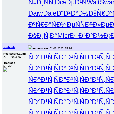
Ñ‡Ð¸ÑÑ‚
ÐœÐµÐ¹Ñ
Walt
Swa
Daiw
Dale
Ð˜Ð²Ð°Ð½
ÐšÑ€Ð°Ñ
ÐºÑ€Ð°Ñ
Ð¼ÐµÑÑ
ÐºÐ»ÐµÐ
ÐšÐ¸Ñ‚Ð°
Micr
Ð–Ð´Ð°Ð½
Ð¡
xanbank
verfasst am:
01.01.2026, 15:14
Registrierdatum:
ÑÐ°Ð¹Ñ‚
ÑÐ°Ð¹Ñ‚
ÑÐ°Ð¹Ñ‚
Ñ
22.11.2023, 07:10
Beiträge:
591758
ÑÐ°Ð¹Ñ‚
ÑÐ°Ð¹Ñ‚
ÑÐ°Ð¹Ñ‚
Ñ
ÑÐ°Ð¹Ñ‚
ÑÐ°Ð¹Ñ‚
ÑÐ°Ð¹Ñ‚
Ñ
ÑÐ°Ð¹Ñ‚
ÑÐ°Ð¹Ñ‚
ÑÐ°Ð¹Ñ‚
Ñ
ÑÐ°Ð¹Ñ‚
ÑÐ°Ð¹Ñ‚
ÑÐ°Ð¹Ñ‚
Ñ
ÑÐ°Ð¹Ñ‚
ÑÐ°Ð¹Ñ‚
ÑÐ°Ð¹Ñ‚
Ñ