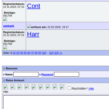
Registrierdatum:
Cont
22.11.2023, 07:10
Beiträge:
591758
xanbank
verfasst am:
22.02.2026, 19:17
Registrierdatum:
Harr
22.11.2023, 07:10
Beiträge:
591758
Seite:
1
[2]
[3]
[4]
[5]
[6]
[7]
[8]
[9]
[10]
..
[22]
[23]
>>
:: Benutzer
» Name
»
Passwort
:: Deine Antwort
Abschalten
*
Hilfe
Hilfe