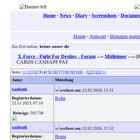
Home
·
News
·
Diary
·
Screenshots
·
Document
Home
·
Antwort
·
Benutzer regist
Zur Zeit online:
keiner ausser dir
X-Force - Fight For Destiny - Forum
—›
Mülleimer
—›
(B
CARDS CASHAPP PAY
Seite:
<<
[1]
[2]
3
[4]
[5]
[6]
[7]
[8]
[9]
[10]
..
[22]
[23]
>>
Autor
Mitteilung
xanbank
verfasst am:
22.02.2026, 15:51
Registrierdatum:
Bohe
22.11.2023, 07:10
Beiträge:
591758
xanbank
verfasst am:
22.02.2026, 15:52
Registrierdatum:
Bonu