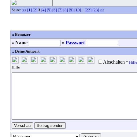
Seite:
<<
[1]
[2]
3
[4]
[5]
[6]
[7]
[8]
[9]
[10]
..
[22]
[23]
>>
:: Benutzer
» Name
»
Passwort
:: Deine Antwort
Abschalten
*
Hilf
Hilfe