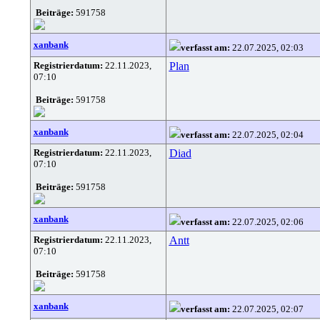
Beiträge:
591758
xanbank
verfasst am:
22.07.2025, 02:03
Registrierdatum:
22.11.2023,
Plan
07:10
Beiträge:
591758
xanbank
verfasst am:
22.07.2025, 02:04
Registrierdatum:
22.11.2023,
Diad
07:10
Beiträge:
591758
xanbank
verfasst am:
22.07.2025, 02:06
Registrierdatum:
22.11.2023,
Antt
07:10
Beiträge:
591758
xanbank
verfasst am:
22.07.2025, 02:07