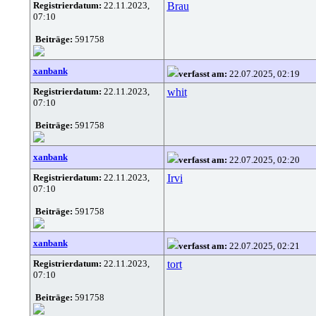
Registrierdatum:
22.11.2023,
Brau
07:10
Beiträge:
591758
xanbank
verfasst am:
22.07.2025, 02:19
Registrierdatum:
22.11.2023,
whit
07:10
Beiträge:
591758
xanbank
verfasst am:
22.07.2025, 02:20
Registrierdatum:
22.11.2023,
Irvi
07:10
Beiträge:
591758
xanbank
verfasst am:
22.07.2025, 02:21
Registrierdatum:
22.11.2023,
tort
07:10
Beiträge:
591758