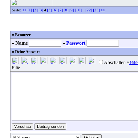
Seite:
<<
[1]
[2]
[3]
4
[5]
[6]
[7]
[8]
[9]
[10]
..
[22]
[23]
>>
:: Benutzer
» Name
»
Passwort
:: Deine Antwort
Abschalten
*
Hilf
Hilfe