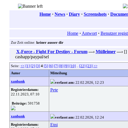
Home
·
News
·
Diary
·
Screenshots
·
Document
Home
·
Antwort
·
Benutzer regist
Zur Zeit online:
keiner ausser dir
X-Force - Fight For Destiny - Forum
—›
Mülleimer
—›
[]
cashapp/paypal/sel
Seite:
<<
[1]
[2]
[3]
4
[5]
[6]
[7]
[8]
[9]
[10]
..
[22]
[23]
>>
Autor
Mitteilung
xanbank
verfasst am:
22.02.2026, 12:23
Registrierdatum:
Pete
22.11.2023, 07:10
Beiträge:
591758
xanbank
verfasst am:
22.02.2026, 12:24
Registrierdatum:
Etni