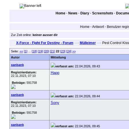
Home
·
News
·
Diary
·
Screenshots
·
Documen
Home
·
Antwort
·
Benutzer regis
Zur Zeit online:
keiner ausser dir
X-Force - Fight For Destiny - Forum
—›
Mülleimer
—›
Pest Control Ki
Seite:
<<
[1]
...
[18]
[19]
[20]
[21]
22
[23]
[24]
>>
Autor
Mitteilung
xanbank
verfasst am:
22.04.2026, 09:43
Registrierdatum:
Happ
22.11.2023, 07:10
Beiträge:
591758
xanbank
verfasst am:
22.04.2026, 09:44
Registrierdatum:
Sony
22.11.2023, 07:10
Beiträge:
591758
xanbank
verfasst am:
22.04.2026, 09:45