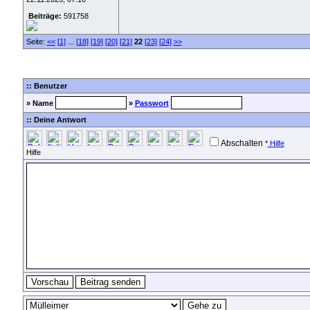
Beiträge:
591758
Seite:
<<
[1]
...
[18]
[19]
[20]
[21]
22
[23]
[24]
>>
:: Benutzer
» Name
»
Passwort
:: Deine Antwort
Abschalten
*
Hilfe
Hilfe