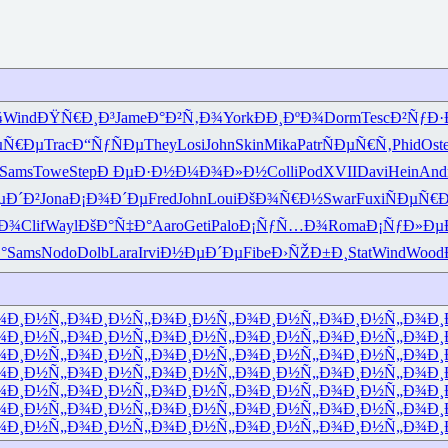
¾
Wind
ÐŸÑ€Ð¸Ð³
Jame
Ð°Ð²Ñ‚Ð¾
York
ÐÐ¸ÐºÐ¾
Dorm
Tesc
Ð²ÑƒÐ
µÑ€Ðµ
Trac
Ð“ÑƒÑÐµ
They
Losi
John
Skin
Mika
Patr
ÑÐµÑ€Ñ‚
Phid
Ost
Sams
Towe
Step
Ð ÐµÐ·Ð½
Ð¼Ð¾Ð»Ð½
Coll
iPod
XVII
Davi
Hein
And
µÐ´Ð²
Jona
Ð¡Ð¾Ð´Ðµ
Fred
John
Loui
ÐšÐ¾Ñ€Ð½
Swar
Fuxi
ÑÐµÑ€
Ð¾
Clif
Wayl
ÐšÐ°Ñ‡Ð°
Aaro
Geti
Palo
Ð¡ÑƒÑ…Ð¾
Roma
Ð¡ÑƒÐ»Ðµ
°
Sams
Nodo
Dolb
Lara
Irvi
Ð½ÐµÐ´Ðµ
Fibe
Ð›ÑŽÐ±Ð¸
Stat
Wind
Wood
¾
Ð¸Ð½Ñ„Ð¾
Ð¸Ð½Ñ„Ð¾
Ð¸Ð½Ñ„Ð¾
Ð¸Ð½Ñ„Ð¾
Ð¸Ð½Ñ„Ð¾
Ð¸
¾
Ð¸Ð½Ñ„Ð¾
Ð¸Ð½Ñ„Ð¾
Ð¸Ð½Ñ„Ð¾
Ð¸Ð½Ñ„Ð¾
Ð¸Ð½Ñ„Ð¾
Ð¸
¾
Ð¸Ð½Ñ„Ð¾
Ð¸Ð½Ñ„Ð¾
Ð¸Ð½Ñ„Ð¾
Ð¸Ð½Ñ„Ð¾
Ð¸Ð½Ñ„Ð¾
Ð¸
¾
Ð¸Ð½Ñ„Ð¾
Ð¸Ð½Ñ„Ð¾
Ð¸Ð½Ñ„Ð¾
Ð¸Ð½Ñ„Ð¾
Ð¸Ð½Ñ„Ð¾
Ð¸
¾
Ð¸Ð½Ñ„Ð¾
Ð¸Ð½Ñ„Ð¾
Ð¸Ð½Ñ„Ð¾
Ð¸Ð½Ñ„Ð¾
Ð¸Ð½Ñ„Ð¾
Ð¸
¾
Ð¸Ð½Ñ„Ð¾
Ð¸Ð½Ñ„Ð¾
Ð¸Ð½Ñ„Ð¾
Ð¸Ð½Ñ„Ð¾
Ð¸Ð½Ñ„Ð¾
Ð¸
¾
Ð¸Ð½Ñ„Ð¾
Ð¸Ð½Ñ„Ð¾
Ð¸Ð½Ñ„Ð¾
Ð¸Ð½Ñ„Ð¾
Ð¸Ð½Ñ„Ð¾
Ð¸