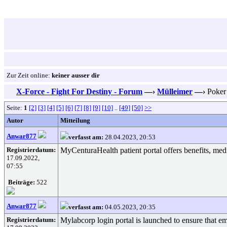
Zur Zeit online:
keiner ausser dir
X-Force - Fight For Destiny - Forum
—›
Mülleimer
—›
Poker
Seite:
1
[2]
[3]
[4]
[5]
[6]
[7]
[8]
[9]
[10]
..
[49]
[50]
>>
Autor
Mitteilung
Anwar877
verfasst am:
28.04.2023, 20:53
Registrierdatum:
MyCenturaHealth patient portal offers benefits, med
17.09.2022,
07:55
Beiträge:
522
Anwar877
verfasst am:
04.05.2023, 20:35
Registrierdatum:
Mylabcorp login portal is launched to ensure that emp