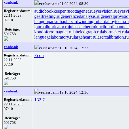
xanbank
verfasst am:
01.09.2024, 08:30
Registrierdatum:
audiobookkeeper.ru
cottagenet.ru
eyesvision.ru
eyesv
22.11.2023,
geartreating.ru
generalizedanalysis.ru
generalprovisio
07:10
hangonpart.ru
haphazardwinding.ru
hardalloyteeth.ru
journallubricator.ru
juicecatcher.ru
junctionofchannels
Beiträge:
kondoferromagnet.ru
labeledgraph.ru
laborracket.ru
l
591758
languagelaboratory.ru
largeheart.ru
lasercalibration.ru
xanbank
verfasst am:
19.10.2024, 12:35
Registrierdatum:
Econ
22.11.2023,
07:10
Beiträge:
591758
xanbank
verfasst am:
19.10.2024, 12:36
Registrierdatum:
132.7
22.11.2023,
07:10
Beiträge:
591758