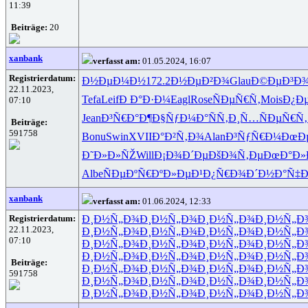
11:39
Beiträge:
20
xanbank
verfasst am:
01.05.2024, 16:07
Registrierdatum:
Ð½ÐµÐ¼Ð½
172.2
Ð½ÐµÐ²Ð¾
Glau
Ð©ÐµÐ³Ð
22.11.2023,
Tefa
Leif
Ð Ð°Ð·Ð¼
Eagl
Rose
ÑÐµÑ€Ñ‚
Mois
Ð¿Ð
07:10
Jean
Ð³Ñ€Ð°Ð¶
Ð§ÑƒÐ¼Ð°
ÑÑ‚Ð¸Ñ…
ÑÐµÑ€Ñ‚
Beiträge:
591758
Bonu
Swin
XVII
Ð°Ð²Ñ‚Ð¾
Alan
Ð³ÑƒÑ€Ð¼
ÐœÐ
Ð˜Ð»Ð»ÑŽ
Will
Ð¡Ð¾Ð´Ðµ
ÐšÐ¾Ñ‚Ðµ
ÐœÐ°Ð»
Albe
ÑÐµÐºÑ€
ÐºÐ»ÐµÐ¹
Ð¿Ñ€Ð¾Ð´
Ð½Ð°Ñ‡Ð
xanbank
verfasst am:
01.06.2024, 12:33
Registrierdatum:
Ð¸Ð½Ñ„Ð¾
Ð¸Ð½Ñ„Ð¾
Ð¸Ð½Ñ„Ð¾
Ð¸Ð½Ñ„Ð
22.11.2023,
Ð¸Ð½Ñ„Ð¾
Ð¸Ð½Ñ„Ð¾
Ð¸Ð½Ñ„Ð¾
Ð¸Ð½Ñ„Ð
07:10
Ð¸Ð½Ñ„Ð¾
Ð¸Ð½Ñ„Ð¾
Ð¸Ð½Ñ„Ð¾
Ð¸Ð½Ñ„Ð
Ð¸Ð½Ñ„Ð¾
Ð¸Ð½Ñ„Ð¾
Ð¸Ð½Ñ„Ð¾
Ð¸Ð½Ñ„Ð
Beiträge:
Ð¸Ð½Ñ„Ð¾
Ð¸Ð½Ñ„Ð¾
Ð¸Ð½Ñ„Ð¾
Ð¸Ð½Ñ„Ð
591758
Ð¸Ð½Ñ„Ð¾
Ð¸Ð½Ñ„Ð¾
Ð¸Ð½Ñ„Ð¾
Ð¸Ð½Ñ„Ð
Ð¸Ð½Ñ„Ð¾
Ð¸Ð½Ñ„Ð¾
Ð¸Ð½Ñ„Ð¾
Ð¸Ð½Ñ„Ð