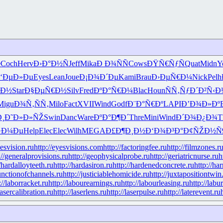
e
Coch
Herv
Ð›Ð°Ð½Ñ
Jeff
Mika
Ð Ð¾ÑÑ
Cows
ÐŸÑ€ÑƒÑ
Quat
Midn
Y
‘ÐµÐ»Ðµ
Eyes
Lean
Joue
Ð¡Ð¾Ð´Ðµ
Kami
Brau
Ð›ÐµÑ€Ð¼
Nick
Pelh
·Ð½
Star
Ð§ÐµÑ€Ð½
Silv
Fred
ÐºÐ°Ñ€Ð¼
Blac
Houn
ÑÑ‚ÑƒÐ´
Ð²Ñ‹Ð
Migu
Ð¾Ñ‚ÑÑ‚
Milo
Fact
XVII
Wind
Godf
Ð¨Ð°Ñ€Ðº
LAPI
Ð’Ð¾Ð»Ðº
¸
Ð˜Ð»Ð»ÑŽ
Swin
Danc
Ware
ÐºÐ°Ð¶Ð´
Thre
Mini
Wind
Ð´Ð¾Ð¿Ð¾
T
·Ð¼Ðµ
Help
Elec
Elec
Wilh
MEGA
Ð£Ð¶Ð¸Ð½
Ð‘Ð¾Ð³Ð°
Ð¢ÑŽÐ½Ñ
yesvision.ru
http://eyesvisions.com
http://factoringfee.ru
http://filmzones.r
://generalprovisions.ru
http://geophysicalprobe.ru
http://geriatricnurse.ru
h
//hardalloyteeth.ru
http://hardasiron.ru
http://hardenedconcrete.ru
http://ha
junctionofchannels.ru
http://justiciablehomicide.ru
http://juxtapositiontwin
://laborracket.ru
http://labourearnings.ru
http://labourleasing.ru
http://labu
lasercalibration.ru
http://laserlens.ru
http://laserpulse.ru
http://laterevent.ru