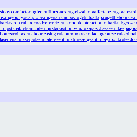
isions.com
factoringfee.ru
filmzones.ru
gadwall.ru
gaffertape.ru
gageboard
ns.ru
geophysicalprobe.ru
geriatricnurse.ru
getintoaflap.ru
getthebounce.r
hardasiron.ru
hardenedconcrete.ru
harmonicinteraction.ru
hartlaubgoose.
.ru
justiciablehomicide.ru
juxtapositiontwin.ru
kaposidisease.ru
keepagood
abourearnings.ru
labourleasing.ru
laburnumtree.ru
lacingcourse.ru
lacrimal
laserlens.ru
laserpulse.ru
laterevent.ru
latrinesergeant.ru
layabout.ru
leadco