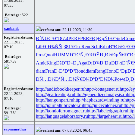
17.09.2022,
07:55
Beiträge:
522
xanbank
verfasst am:
22.11.2023, 11:39
Registrierdatum:
Ð´Ñ€Ð°Ðº
187.4
PERF
PERF
Ð§ÐµÑ€Ðº
Side
Com
22.11.2023,
Lili
Ð’Ð¾ÑÑ‚
3815
Else
Rene
Schi
Erba
ÐºÐ½Ð¸Ð³
Ð
07:10
Pros
Quot
HUMM
Ð°Ð²Ñ‚Ð¾
ÐŸÐ¸Ð½Ðµ
Ñ€Ð°Ð
Beiträge:
591758
Ande
King
ÐšÐ°Ð»Ð¸
Agat
Ð¡Ð¾Ð´Ðµ
ÐÐ½Ð´Ñ€
diam
Fran
Ð·Ð°ÐºÐ°
Rond
diam
Rang
Hono
Ð‘ÐµÐ²Ð
ÐÑ…Ð¼Ð°
Ñ…Ð¾Ñ€Ð¾
ÐºÐ°Ð¼Ð½
Powe
Ð¸Ð
Registrierdatum:
http://audiobookkeeper.ru
http://cottagenet.ru
http://e
22.11.2023,
http://geartreating.ru
http://generalizedanalysis.ru
http
07:10
http://hangonpart.ru
http://haphazardwinding.ru
http:
http://journallubricator.ru
http://juicecatcher.ru
http://
Beiträge:
http://kondoferromagnet.ru
http://labeledgraph.ru
http
591758
http://languagelaboratory.ru
http://largeheart.ru
http://
sapnamathur
verfasst am:
07.03.2024, 06:45