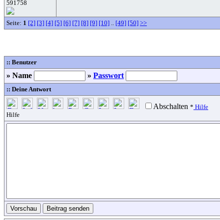
591758
Seite:
1
[2]
[3]
[4]
[5]
[6]
[7]
[8]
[9]
[10]
..
[49]
[50]
>>
:: Benutzer
» Name
»
Passwort
:: Deine Antwort
Abschalten
*
Hilfe
Hilfe