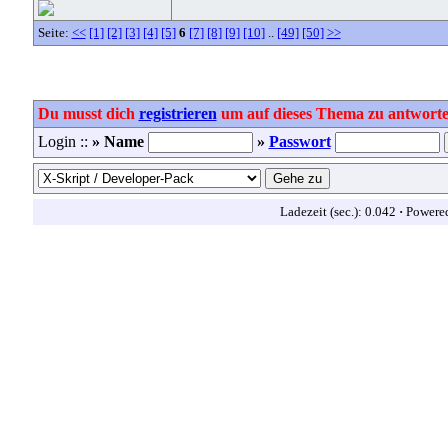
Seite:
<<
[1]
[2]
[3]
[4]
[5]
6
[7]
[8]
[9]
[10]
..
[49]
[50]
>>
Du musst dich
registrieren
um auf dieses Thema zu antworte
Login ::
» Name
»
Passwort
Ladezeit (sec.): 0.042
·
Powere