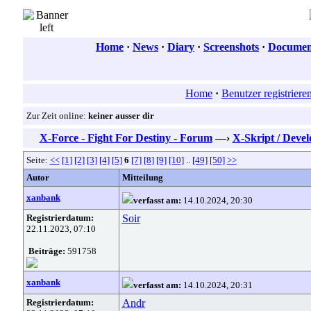
Home
·
News
·
Diary
·
Screenshots
·
Document
Home
·
Benutzer registriere
Zur Zeit online:
keiner ausser dir
X-Force - Fight For Destiny - Forum
—›
X-Skript / Deve
Seite:
<<
[1]
[2]
[3]
[4]
[5]
6
[7]
[8]
[9]
[10]
..
[49]
[50]
>>
Autor
Mitteilung
xanbank
verfasst am:
14.10.2024, 20:30
Registrierdatum:
Soir
22.11.2023, 07:10
Beiträge:
591758
xanbank
verfasst am:
14.10.2024, 20:31
Registrierdatum:
Andr