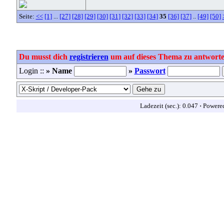
Seite:
<<
[1]
...
[27]
[28]
[29]
[30]
[31]
[32]
[33]
[34]
35
[36]
[37]
..
[49]
[50]
Du musst dich
registrieren
um auf dieses Thema zu antworte
Login ::
» Name
»
Passwort
Ladezeit (sec.): 0.047
·
Powere