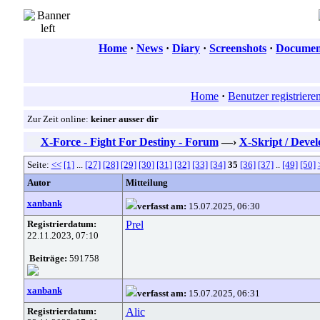
Home
·
News
·
Diary
·
Screenshots
·
Document
Home
·
Benutzer registriere
Zur Zeit online:
keiner ausser dir
X-Force - Fight For Destiny - Forum
—›
X-Skript / Deve
Seite:
<<
[1]
...
[27]
[28]
[29]
[30]
[31]
[32]
[33]
[34]
35
[36]
[37]
..
[49]
[50]
Autor
Mitteilung
xanbank
verfasst am:
15.07.2025, 06:30
Registrierdatum:
Prel
22.11.2023, 07:10
Beiträge:
591758
xanbank
verfasst am:
15.07.2025, 06:31
Registrierdatum:
Alic