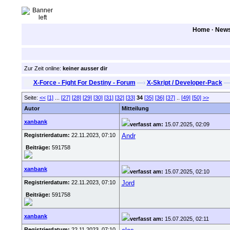
Home
·
New
Zur Zeit online:
keiner ausser dir
X-Force - Fight For Destiny - Forum
—›
X-Skript / Developer-Pack
—
Seite:
<<
[1]
...
[27]
[28]
[29]
[30]
[31]
[32]
[33]
34
[35]
[36]
[37]
..
[49]
[50]
>>
Autor
Mitteilung
xanbank
verfasst am:
15.07.2025, 02:09
Registrierdatum:
22.11.2023, 07:10
Andr
Beiträge:
591758
xanbank
verfasst am:
15.07.2025, 02:10
Registrierdatum:
22.11.2023, 07:10
Jord
Beiträge:
591758
xanbank
verfasst am:
15.07.2025, 02:11
Registrierdatum:
22.11.2023, 07:10