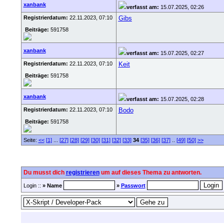
xanbank
verfasst am:
15.07.2025, 02:26
Registrierdatum:
22.11.2023, 07:10
Gibs
Beiträge:
591758
xanbank
verfasst am:
15.07.2025, 02:27
Registrierdatum:
22.11.2023, 07:10
Keit
Beiträge:
591758
xanbank
verfasst am:
15.07.2025, 02:28
Registrierdatum:
22.11.2023, 07:10
Bodo
Beiträge:
591758
Seite:
<<
[1]
...
[27]
[28]
[29]
[30]
[31]
[32]
[33]
34
[35]
[36]
[37]
..
[49]
[50]
>>
Du musst dich
registrieren
um auf dieses Thema zu antworten.
Login ::
» Name
»
Passwort