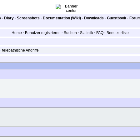
s
·
Diary
·
Screenshots
·
Documentation (Wiki)
·
Downloads
·
Guestbook
·
Foru
Home
·
Benutzer registrieren
·
Suchen
·
Statistik
·
FAQ
·
Benutzerliste
›
telepathische Angriffe