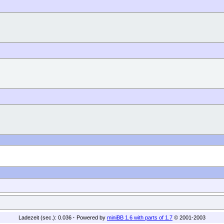
Ladezeit (sec.): 0.036
·
Powered by
miniBB 1.6 with parts of 1.7
© 2001-2003