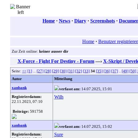
Home
·
News
·
Diary
·
Screenshots
·
Document
Home
·
Benutzer registriere
Zur Zeit online:
keiner ausser dir
X-Force - Fight For Destiny - Forum
—›
X-Skript / Deve
Seite:
<<
[1]
...
[27]
[28]
[29]
[30]
[31]
[32]
[33]
34
[35]
[36]
[37]
..
[49]
[50]
Autor
Mitteilung
xanbank
verfasst am:
14.07.2025, 15:01
Registrierdatum:
Wilh
22.11.2023, 07:10
Beiträge:
591758
xanbank
verfasst am:
14.07.2025, 15:02
Registrierdatum:
Sure