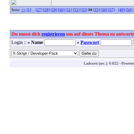
Seite:
<<
[1]
...
[27]
[28]
[29]
[30]
[31]
[32]
[33]
34
[35]
[36]
[37]
..
[49]
[50]
Du musst dich
registrieren
um auf dieses Thema zu antworte
Login ::
» Name
»
Passwort
Ladezeit (sec.): 0.022
·
Powere