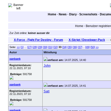
Home
·
News
·
Diary
·
Screenshots
·
Documen
Home
·
Benutzer registrie
Zur Zeit online:
keiner ausser dir
X-Force - Fight For Destiny - Forum
—›
X-Skript / Developer-Pack
—›
n
Seite:
<<
[1]
...
[27]
[28]
[29]
[30]
[31]
[32]
33
[34]
[35]
[36]
[37]
..
[49]
[50]
>>
Autor
Mitteilung
xanbank
verfasst am:
14.07.2025, 14:40
Registrierdatum:
John
22.11.2023, 07:10
Beiträge:
591758
xanbank
verfasst am:
14.07.2025, 14:41
Registrierdatum:
Satt
22.11.2023, 07:10
Beiträge:
591758
xanbank