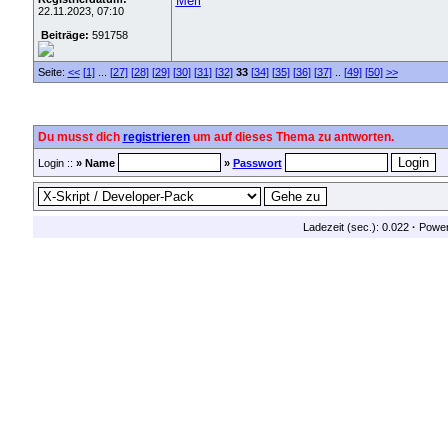
Merl
22.11.2023, 07:10
Beiträge:
591758
Seite:
<<
[1]
...
[27]
[28]
[29]
[30]
[31]
[32]
33
[34]
[35]
[36]
[37]
..
[49]
[50]
>>
Du musst dich
registrieren
um auf dieses Thema zu antworten.
Login ::
» Name
»
Passwort
Ladezeit (sec.): 0.022
·
Powe