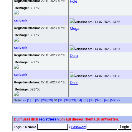
Registrierdatum:
22.11.2023, 07:10
Fole
Beiträge:
591758
xanbank
verfasst am:
14.07.2025, 13:56
Registrierdatum:
22.11.2023, 07:10
Mega
Beiträge:
591758
xanbank
verfasst am:
14.07.2025, 13:57
Registrierdatum:
22.11.2023, 07:10
Dura
Beiträge:
591758
xanbank
verfasst am:
14.07.2025, 13:58
Registrierdatum:
22.11.2023, 07:10
Duet
Beiträge:
591758
Seite:
<<
[1]
...
[27]
[28]
[29]
30
[31]
[32]
[33]
[34]
[35]
[36]
[37]
..
[49]
[50]
>>
Du musst dich
registrieren
um auf dieses Thema zu antworten.
Login ::
» Name
»
Passwort