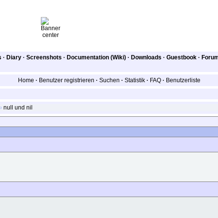
s
·
Diary
·
Screenshots
·
Documentation (Wiki)
·
Downloads
·
Guestbook
·
Foru
Home
·
Benutzer registrieren
·
Suchen
·
Statistik
·
FAQ
·
Benutzerliste
›
null und nil