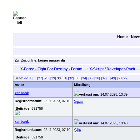
Home
·
New
Zur Zeit online:
keiner ausser dir
X-Force - Fight For Destiny - Forum
—›
X-Skript / Developer-Pack
—
Seite:
<<
[1]
...
[27]
[28]
[29]
30
[31]
[32]
[33]
[34]
[35]
[36]
[37]
..
[49]
[50]
>>
Autor
Mitteilung
xanbank
verfasst am:
14.07.2025, 13:39
Registrierdatum:
22.11.2023, 07:10
Spas
Beiträge:
591758
xanbank
verfasst am:
14.07.2025, 13:40
Registrierdatum:
22.11.2023, 07:10
Sile
Beiträge:
591758