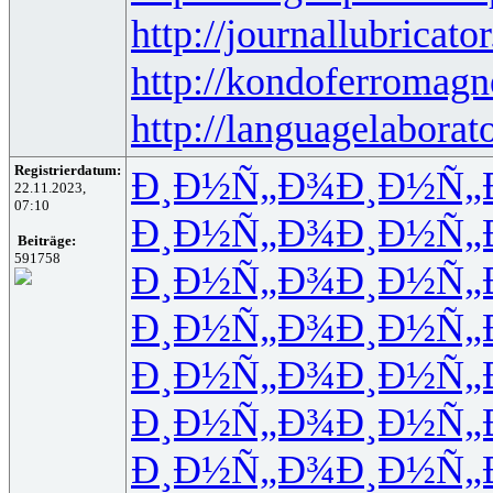
http://journallubricator
http://kondoferromagn
http://languagelaborat
Registrierdatum:
Ð¸Ð½Ñ„Ð¾
Ð¸Ð½Ñ„
22.11.2023,
07:10
Ð¸Ð½Ñ„Ð¾
Ð¸Ð½Ñ„
Beiträge:
591758
Ð¸Ð½Ñ„Ð¾
Ð¸Ð½Ñ„
Ð¸Ð½Ñ„Ð¾
Ð¸Ð½Ñ„
Ð¸Ð½Ñ„Ð¾
Ð¸Ð½Ñ„
Ð¸Ð½Ñ„Ð¾
Ð¸Ð½Ñ„
Ð¸Ð½Ñ„Ð¾
Ð¸Ð½Ñ„