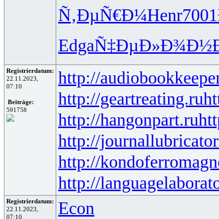
Ñ‚ÐµÑ€Ð¼
Henr
7001
Edga
Ñ‡ÐµÐ»Ð¾
Ð½Ð
Registrierdatum:
http://audiobookkeeper
22.11.2023,
07:10
http://geartreating.ru
ht
Beiträge:
591758
http://hangonpart.ru
ht
http://journallubricator
http://kondoferromagn
http://languagelaborat
Registrierdatum:
Econ
22.11.2023,
07:10