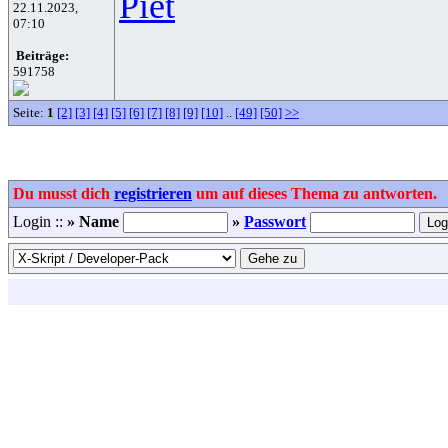
Piet
22.11.2023,
07:10
Beiträge:
591758
Seite:
1
[2]
[3]
[4]
[5]
[6]
[7]
[8]
[9]
[10]
..
[49]
[50]
>>
Du musst dich
registrieren
um auf dieses Thema zu antworten.
Login ::
» Name
»
Passwort