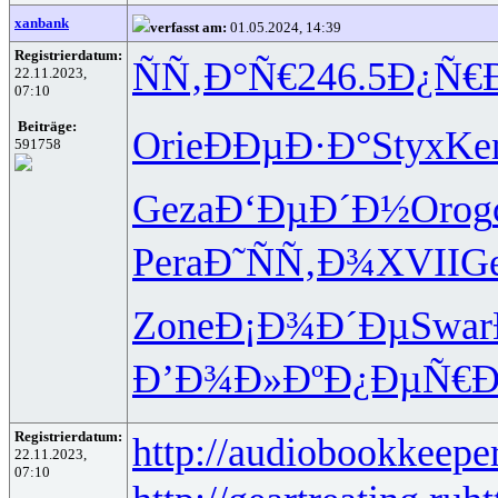
xanbank
verfasst am:
01.05.2024, 14:39
Registrierdatum:
ÑÑ‚Ð°Ñ€
246.5
Ð¿Ñ€
22.11.2023,
07:10
Beiträge:
Orie
ÐÐµÐ·Ð°
Styx
Ke
591758
Geza
Ð‘ÐµÐ´Ð½
Orog
Pera
Ð˜ÑÑ‚Ð¾
XVII
G
Zone
Ð¡Ð¾Ð´Ðµ
Swar
Ð’Ð¾Ð»Ðº
Ð¿ÐµÑ€
Registrierdatum:
http://audiobookkeeper
22.11.2023,
07:10