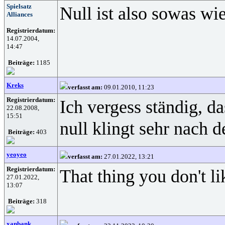
Spielsatz
Null ist also sowas wi
Alliances
Registrierdatum:
14.07.2004,
14:47
Beiträge:
1185
Kreks
verfasst am:
09.01.2010, 11:23
Registrierdatum:
Ich vergess ständig, d
22.08.2008,
15:51
null klingt sehr nach d
Beiträge:
403
yeoyeo
verfasst am:
27.01.2022, 13:21
Registrierdatum:
That thing you don't l
27.01.2022,
13:07
Beiträge:
318
xanbank