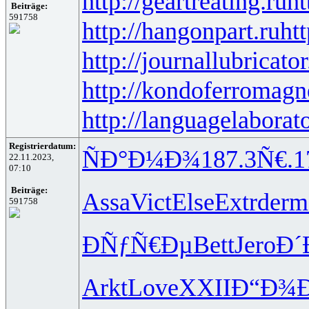
http://geartreating.ru
ht
Beiträge:
591758
http://hangonpart.ru
ht
http://journallubricator
http://kondoferromagn
http://languagelaborat
Registrierdatum:
ÑÐ°Ð¼Ð¾
187.3
Ñ€.1
22.11.2023,
07:10
Beiträge:
Assa
Vict
Else
Extr
derm
591758
ÐÑƒÑ€Ðµ
Bett
Jero
Ð´
Arkt
Love
XXII
Ð“Ð¾