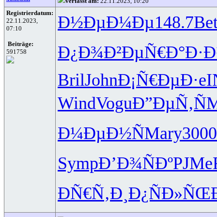
verfasst am:
22.11.2023, 10:20
Registrierdatum:
Ð½ÐµÐ¼Ðµ
148.7
Bet
22.11.2023,
07:10
Beiträge:
Ð¿Ð¾Ð²Ðµ
Ñ€Ð°Ð·
591758
Bril
John
Ð¡Ñ€ÐµÐ·
e
Wind
Vogu
Ð”ÐµÑ‚Ñ
M
Ð¼ÐµÐ½Ñ
Mary
3000
Symp
Ð’Ð¾ÑÐº
PJMe
ÐÑ€Ñ‚Ð¸
Ð¿ÑÐ»ÑŒ