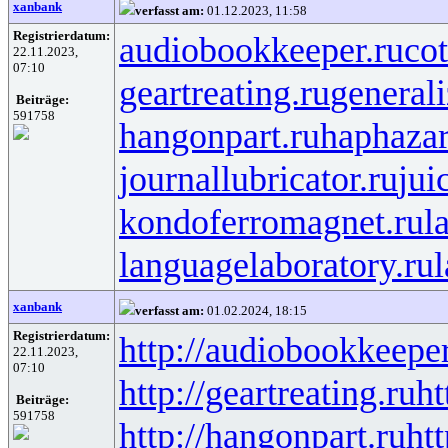
xanbank
verfasst am:
01.12.2023, 11:58
Registrierdatum:
audiobookkeeper.ru
cot
22.11.2023,
07:10
geartreating.ru
generali
Beiträge:
591758
hangonpart.ru
haphaza
journallubricator.ru
jui
kondoferromagnet.ru
l
languagelaboratory.ru
l
xanbank
verfasst am:
01.02.2024, 18:15
Registrierdatum:
http://audiobookkeeper
22.11.2023,
07:10
http://geartreating.ru
ht
Beiträge:
591758
http://hangonpart.ru
ht