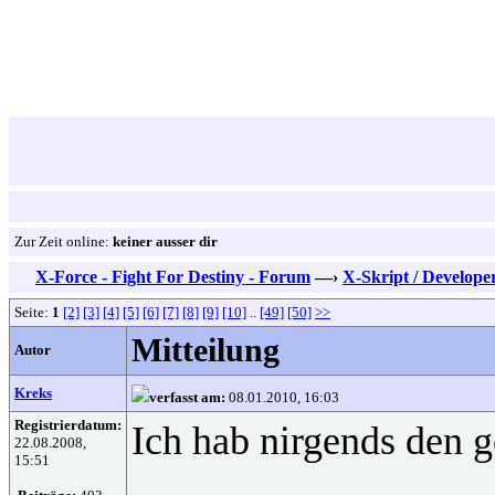
Zur Zeit online:
keiner ausser dir
X-Force - Fight For Destiny - Forum
—›
X-Skript / Develope
Seite:
1
[2]
[3]
[4]
[5]
[6]
[7]
[8]
[9]
[10]
..
[49]
[50]
>>
Mitteilung
Autor
Kreks
verfasst am:
08.01.2010, 16:03
Registrierdatum:
Ich hab nirgends den g
22.08.2008,
15:51