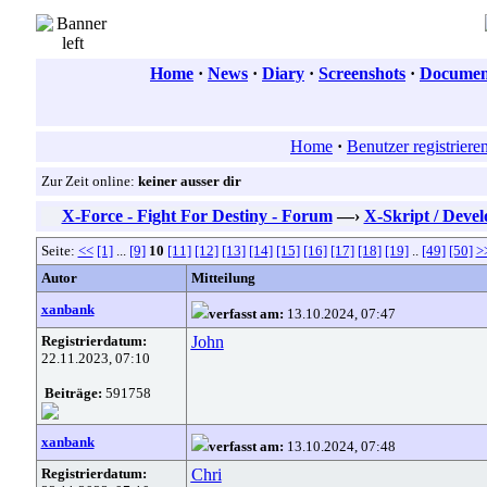
Home
·
News
·
Diary
·
Screenshots
·
Document
Home
·
Benutzer registriere
Zur Zeit online:
keiner ausser dir
X-Force - Fight For Destiny - Forum
—›
X-Skript / Deve
Seite:
<<
[1]
...
[9]
10
[11]
[12]
[13]
[14]
[15]
[16]
[17]
[18]
[19]
..
[49]
[50]
>
Autor
Mitteilung
xanbank
verfasst am:
13.10.2024, 07:47
Registrierdatum:
John
22.11.2023, 07:10
Beiträge:
591758
xanbank
verfasst am:
13.10.2024, 07:48
Registrierdatum:
Chri