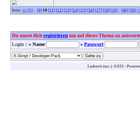
Seite:
<<
[1]
...
[9]
10
[11]
[12]
[13]
[14]
[15]
[16]
[17]
[18]
[19]
..
[49]
[50]
>
Du musst dich
registrieren
um auf dieses Thema zu antworte
Login ::
» Name
»
Passwort
Ladezeit (sec.): 0.032
·
Powere