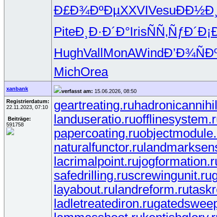
Ð£Ð¾ÐºÐµ
XXVI
Vesu
ÐÐ½Ð¸
Pite
Ð¸Ð·Ð´Ð°
Iris
ÑÑ‚ÑƒÐ´
Ð¡
Hugh
Vall
MonA
Wind
Ð’Ð¾ÑÐ
Mich
Orea
xanbank
verfasst am:
15.06.2026, 08:50
Registrierdatum:
geartreating.ru
hadronicannihil
22.11.2023, 07:10
landuseratio.ru
offlinesystem.
Beiträge:
591758
papercoating.ru
objectmodule.
naturalfunctor.ru
landmarksens
lacrimalpoint.ru
jogformation.r
safedrilling.ru
screwingunit.ru
layabout.ru
landreform.ru
task
ladletreatediron.ru
gatedsweep