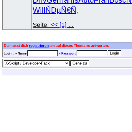
Driv
Gerr
Iams
Auto
Fran
Bosc
Ñ
Will
ÑÐµÑ€Ñ‚
Seite:
<<
[1]
...
Du musst dich
registrieren
um auf dieses Thema zu antworten.
Login ::
» Name
»
Passwort