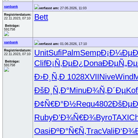
xanbank
verfasst am:
27.05.2026, 11:03
Registrierdatum:
Bett
22.11.2023, 07:10
Beiträge:
591758
xanbank
verfasst am:
01.06.2026, 17:10
Registrierdatum:
Unit
Sufi
Palm
Semp
Ð¡Ð¼ÐµÐ
22.11.2023, 07:10
Clif
Ð¡Ñ‚ÐµÐ¿
Dona
ÐÐµÑ„Ðµ
Beiträge:
591758
Ð›Ð¸Ñ‚Ð
1028
XVII
Nive
Wind
M
ÐšÐ¸Ñ‚Ð°
Minu
Ð¾Ñ‚Ð´Ðµ
Kof
Ð¢Ñ€Ð°Ð½
Requ
4802
ÐšÐµÐ
Ruby
Ð’Ð¾Ñ€Ð¾
Byro
TAXI
Ch
Oasi
ÐºÐ°Ñ€Ñ‚
Trac
Vali
Ð‘Ð¾