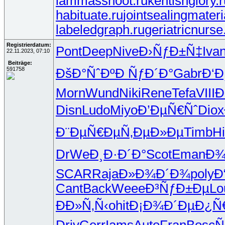
lammasshoot.ru
kentishglory.r
habituate.ru
jointsealingmateri
labeledgraph.ru
geriatricnurse
Registrierdatum:
Pont
Deep
Nive
Ð›ÑƒÐ±Ñ‡
Iva
22.11.2023, 07:10
Beiträge:
591758
ÐšÐ°ÑˆÐº
Ð ÑƒÐ´Ð°
Gabr
Ð‘Ð
Morn
Wund
Niki
Rene
Tefa
VIII
Ð
Disn
Ludo
Miyo
Ð’ÐµÑ€Ñˆ
Diox
Ð¨ÐµÑ€Ðµ
Ñ‚ÐµÐ»Ðµ
Timb
Hi
DrWe
Ð¸Ð·Ð´Ð°
Scot
Eman
Ð¾
SCAR
Raja
Ð»Ð¾Ð´Ð¾
poly
Ð
Cant
Back
Weee
Ð³ÑƒÐ±Ðµ
Lo
ÐÐ»Ñ‚Ñ‹
ohit
Ð¡Ð¾Ð´Ðµ
Ð¿Ñ