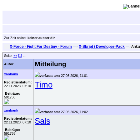
Zur Zeit online:
keiner ausser dir
X-Force - Fight For Destiny - Forum
—›
X-Skript / Developer-Pack
—›
Ankü
Seite:
<<
[1]
...
Mitteilung
Autor
xanbank
verfasst am:
27.05.2026, 11:01
Registrierdatum:
Timo
22.11.2023, 07:10
Beiträge:
591758
xanbank
verfasst am:
27.05.2026, 11:02
Registrierdatum:
Sals
22.11.2023, 07:10
Beiträge:
591758