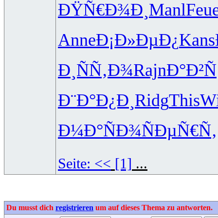
ÐŸÑ€Ð¾Ð¸
Manl
Feu
Anne
Ð¡Ð»ÐµÐ¿
Kans
Ð¸ÑÑ‚Ð¾
Rajn
Ð°Ð²Ñ
Ð¨Ð°Ð¿Ð¸
Ridg
This
W
Ð¼Ð°ÑÐ¾
ÑÐµÑ€Ñ‚
Seite:
<<
[1]
...
Du musst dich
registrieren
um auf dieses Thema zu antworten.