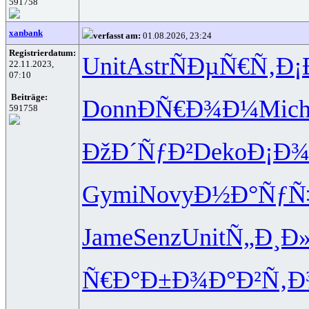
591758
xanbank
verfasst am:
01.08.2026, 23:24
Registrierdatum:
Unit
Astr
ÑÐµÑ€Ñ‚
Ð¡
22.11.2023,
07:10
Beiträge:
Donn
ÐÑ€Ð¾Ð¼
Mic
591758
ÐžÐ´ÑƒÐ²
Deko
Ð¡Ð¾
Gymi
Novy
Ð½Ð°ÑƒÑ
Jame
Senz
Unit
Ñ„Ð¸Ð
Ñ€Ð°Ð±Ð¾
Ð°Ð²Ñ‚