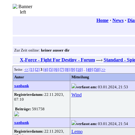
Home
·
News
·
Dia
Zur Zeit online:
keiner ausser dir
X-Force - Fight For Destiny - Forum
—›
Standard - Spie
Seite:
<<
[1]
[2]
3
[4]
[5]
[6]
[7]
[8]
[9]
[10]
..
[49]
[50]
>>
Autor
Mitteilung
xanbank
verfasst am:
03.01.2024, 21:53
Registrierdatum:
22.11.2023,
Wind
07:10
Beiträge:
591758
xanbank
verfasst am:
03.01.2024, 21:54
Registrierdatum:
22.11.2023,
Lemo