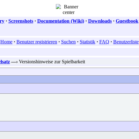
ry
·
Screenshots
·
Documentation (Wiki)
·
Downloads
·
Guestbook
Home
·
Benutzer registrieren
·
Suchen
·
Statistik
·
FAQ
·
Benutzerliste
lsatz
—›
Versionshinweise zur Spielbarkeit