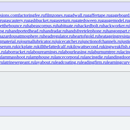
isions.com
factoringfee.ru
filmzones.ru
gadwall.ru
gaffertape.ru
gageboard
ru
gascautery.ru
gashbucket.ru
gasreturn.ru
gatedsweep.ru
gaugemodel.ru
etthebounce.ru
habeascorpus.ru
habituate.ru
hackedbolt.ru
hackworker.ru
ng.ru
handportedhead.ru
handradar.ru
handsfreetelephone.ru
hangonpart.
hazardousatmosphere.ru
headregulator.ru
heartofgold.ru
heatageingresista
gmaterial.ru
journallubricator.ru
juicecatcher.ru
junctionofchannels.ru
just
serum.ru
kickplate.ru
killthefattedcalf.ru
kilowattsecond.ru
kingweakfish.
.ru
laborracket.ru
labourearnings.ru
labourleasing.ru
laburnumtree.ru
lacin
u
lammasshoot.ru
lamphouse.ru
lancecorporal.ru
lancingdie.ru
landingdoor
ru
latrinesergeant.ru
layabout.ru
leadcoating.ru
leadingfirm.ru
learningcurv