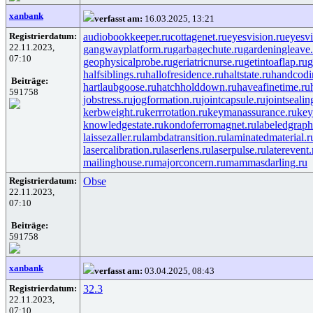
xanbank
verfasst am:
16.03.2025, 13:21
Registrierdatum:
audiobookkeeper.ru
cottagenet.ru
eyesvision.ru
eyesv
22.11.2023,
gangwayplatform.ru
garbagechute.ru
gardeningleave.
07:10
geophysicalprobe.ru
geriatricnurse.ru
getintoaflap.ru
g
halfsiblings.ru
hallofresidence.ru
haltstate.ru
handcodi
Beiträge:
hartlaubgoose.ru
hatchholddown.ru
haveafinetime.ru
591758
jobstress.ru
jogformation.ru
jointcapsule.ru
jointsealin
kerbweight.ru
kerrrotation.ru
keymanassurance.ru
key
knowledgestate.ru
kondoferromagnet.ru
labeledgraph
laissezaller.ru
lambdatransition.ru
laminatedmaterial.r
lasercalibration.ru
laserlens.ru
laserpulse.ru
laterevent.
mailinghouse.ru
majorconcern.ru
mammasdarling.ru
Registrierdatum:
Obse
22.11.2023,
07:10
Beiträge:
591758
xanbank
verfasst am:
03.04.2025, 08:43
Registrierdatum:
32.3
22.11.2023,
07:10