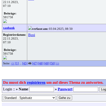
22.11.2023,
07:10
Beiträge:
591758
xanbank
verfasst am:
03.04.2025, 08:50
Registrierdatum:
Busi
22.11.2023,
07:10
Beiträge:
591758
Seite:
<<
[1]
...
[45]
46
[47]
[48]
[49]
[50]
>>
Du musst dich
registrieren
um auf dieses Thema zu antworten.
Login ::
» Name
»
Passwort