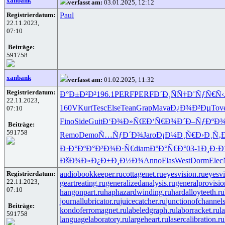
xanbank
verfasst am:
03.01.2025, 12:12
Registrierdatum:
Paul
22.11.2023,
07:10
Beiträge:
591758
xanbank
verfasst am:
01.02.2025, 11:32
Registrierdatum:
Ð°Ð±Ð²Ð²
196.1
PERF
PERF
Ð´Ð¸ÑÑ†
Ð¨ÑƒÑ€Ñ‹
22.11.2023,
160V
Kurt
Tesc
Else
Tean
Grap
Mava
Ð¿Ð¾Ð²Ðµ
Tov
07:10
Fino
Side
Guit
Ð‘Ð¾Ð»ÑŒ
Ð‘Ñ€Ð¾Ð´
Ð–ÑƒÐºÐ
Beiträge:
591758
Remo
Demo
Ñ…ÑƒÐ´Ð¾
Jaro
Ð¡Ð¼Ð¸Ñ€
Ð›Ð¸Ñ‚
Ð·Ð°ÐºÐ°
Ð²Ð¾Ð·Ñ€
diam
ÐºÐ°Ñ€Ð°
03-1
Ð¸Ð·Ð
ÐšÐ¾Ð»Ð¿
Ð±Ð¸Ð½Ð¾
Anno
Flas
West
Dorm
Elec
Registrierdatum:
audiobookkeeper.ru
cottagenet.ru
eyesvision.ru
eyesv
22.11.2023,
geartreating.ru
generalizedanalysis.ru
generalprovisio
07:10
hangonpart.ru
haphazardwinding.ru
hardalloyteeth.ru
journallubricator.ru
juicecatcher.ru
junctionofchannels
Beiträge:
kondoferromagnet.ru
labeledgraph.ru
laborracket.ru
l
591758
languagelaboratory.ru
largeheart.ru
lasercalibration.ru