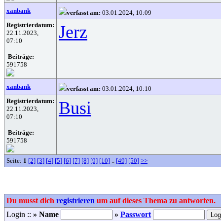
xanbank
verfasst am:
03.01.2024, 10:09
Registrierdatum:
Jerz
22.11.2023,
07:10
Beiträge:
591758
xanbank
verfasst am:
03.01.2024, 10:10
Registrierdatum:
Busi
22.11.2023,
07:10
Beiträge:
591758
Seite:
1
[2]
[3]
[4]
[5]
[6]
[7]
[8]
[9]
[10]
..
[49]
[50]
>>
Du musst dich
registrieren
um auf dieses Thema zu antworten.
Login ::
» Name
»
Passwort