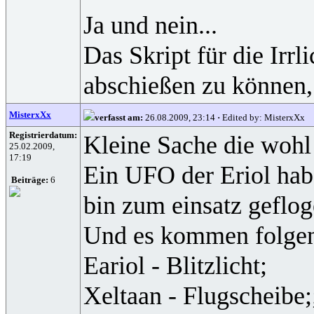
Ja und nein...
Das Skript für die Irr
abschießen zu können, 
MisterxXx
verfasst am:
26.08.2009, 23:14
·
Edited by: MisterxXx
Registrierdatum:
Kleine Sache die wohl
25.02.2009,
17:19
Ein UFO der Eriol hab
Beiträge:
6
bin zum einsatz geflog
Und es kommen folgend
Eariol - Blitzlicht;
Xeltaan - Flugscheibe;