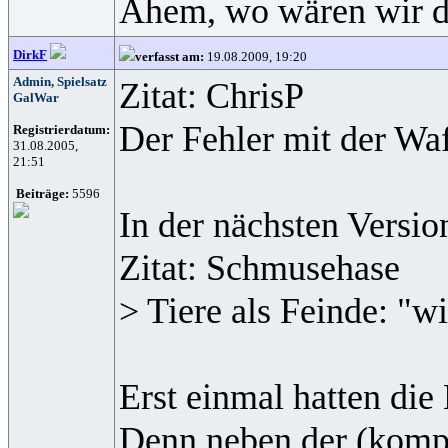
Ähem, wo wären wir de
DirkF
verfasst am:
19.08.2009, 19:20
Admin, Spielsatz
Zitat: ChrisP
GalWar
Der Fehler mit der Wa
Registrierdatum:
31.08.2005,
21:51
Beiträge:
5596
In der nächsten Versio
Zitat: Schmusehase
> Tiere als Feinde: "w
Erst einmal hatten die
Denn neben der (komple