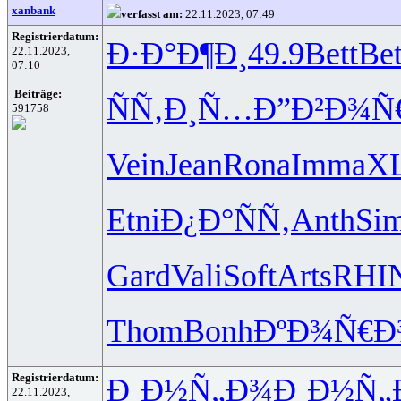
xanbank
verfasst am:
22.11.2023, 07:49
Registrierdatum:
Ð·Ð°Ð¶Ð¸
49.9
Bett
Bet
22.11.2023,
07:10
Beiträge:
ÑÑ‚Ð¸Ñ…
Ð”Ð²Ð¾Ñ
591758
Vein
Jean
Rona
Imma
XL
Etni
Ð¿Ð°ÑÑ‚
Anth
Si
Gard
Vali
Soft
Arts
RHI
Thom
Bonh
ÐºÐ¾Ñ€Ð
Registrierdatum:
Ð¸Ð½Ñ„Ð¾
Ð¸Ð½Ñ„
22.11.2023,