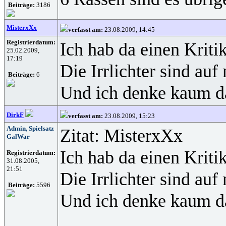
Beiträge:
3186
MisterxXx
verfasst am:
23.08.2009, 14:45
Registrierdatum:
Ich hab da einen Kriti
25.02.2009,
17:19
Die Irrlichter sind auf
Beiträge:
6
Und ich denke kaum da
DirkF
verfasst am:
23.08.2009, 15:23
Admin, Spielsatz
Zitat: MisterxXx
GalWar
Ich hab da einen Kriti
Registrierdatum:
31.08.2005,
21:51
Die Irrlichter sind auf
Beiträge:
5596
Und ich denke kaum da