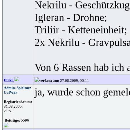
Nekrilu - Geschützkug
Igleran - Drohne;
Triliir - Ketteneinheit;
2x Nekrilu - Gravpulsa
Von 6 Rassen hab ich 
DirkF
verfasst am:
27.08.2009, 06:11
Admin, Spielsatz
ja, wurde schon gemelde
GalWar
Registrierdatum:
31.08.2005,
21:51
Beiträge:
5596