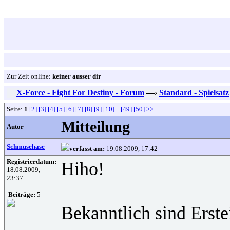
Zur Zeit online:
keiner ausser dir
X-Force - Fight For Destiny - Forum
—›
Standard - Spielsatz
Seite:
1
[2]
[3]
[4]
[5]
[6]
[7]
[8]
[9]
[10]
..
[49]
[50]
>>
Mitteilung
Autor
Schmusehase
verfasst am:
19.08.2009, 17:42
Registrierdatum:
Hiho!
18.08.2009,
23:37
Beiträge:
5
Bekanntlich sind Erste