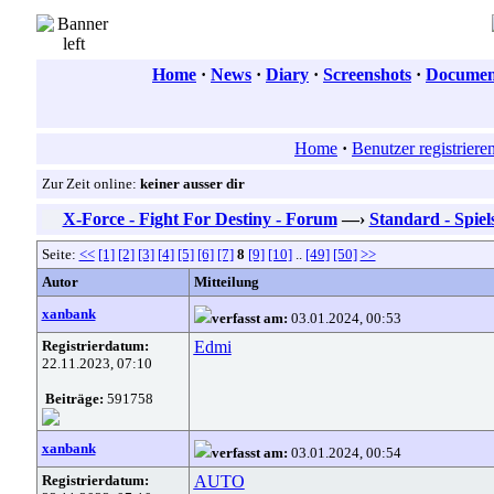
Home
·
News
·
Diary
·
Screenshots
·
Document
Home
·
Benutzer registriere
Zur Zeit online:
keiner ausser dir
X-Force - Fight For Destiny - Forum
—›
Standard - Spiel
Seite:
<<
[1]
[2]
[3]
[4]
[5]
[6]
[7]
8
[9]
[10]
..
[49]
[50]
>>
Autor
Mitteilung
xanbank
verfasst am:
03.01.2024, 00:53
Registrierdatum:
Edmi
22.11.2023, 07:10
Beiträge:
591758
xanbank
verfasst am:
03.01.2024, 00:54
Registrierdatum:
AUTO