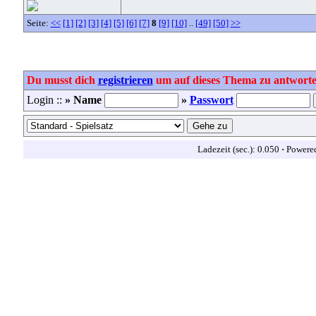
Seite:
<<
[1]
[2]
[3]
[4]
[5]
[6]
[7]
8
[9]
[10]
..
[49]
[50]
>>
Du musst dich
registrieren
um auf dieses Thema zu antworte
Login ::
» Name
»
Passwort
Ladezeit (sec.): 0.050
·
Powere