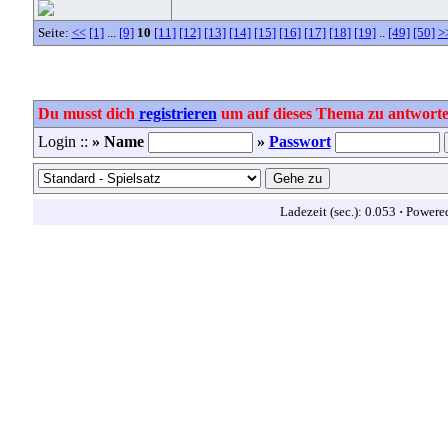
Seite:
<<
[1]
...
[9]
10
[11]
[12]
[13]
[14]
[15]
[16]
[17]
[18]
[19]
..
[49]
[50]
>
Du musst dich
registrieren
um auf dieses Thema zu antworte
Login ::
» Name
»
Passwort
Ladezeit (sec.): 0.053
·
Powere