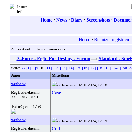
Home
·
News
·
Diary
·
Screenshots
·
Document
Home
·
Benutzer registriere
Zur Zeit online:
keiner ausser dir
X-Force - Fight For Destiny - Forum
—›
Standard - Spiel
Seite:
<<
[1]
...
[9]
10
[11]
[12]
[13]
[14]
[15]
[16]
[17]
[18]
[19]
..
[49]
[50]
>
Autor
Mitteilung
xanbank
verfasst am:
02.01.2024, 17:18
Registrierdatum:
Case
22.11.2023, 07:10
Beiträge:
591758
xanbank
verfasst am:
02.01.2024, 17:19
Registrierdatum:
Coll