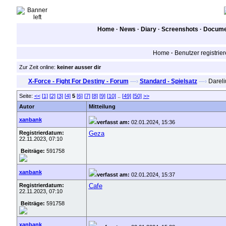
Home
·
News
·
Diary
·
Screenshots
·
Documen
Home
·
Benutzer registrie
Zur Zeit online:
keiner ausser dir
X-Force - Fight For Destiny - Forum
—›
Standard - Spielsatz
—›
Dareli
Seite:
<<
[1]
[2]
[3]
[4]
5
[6]
[7]
[8]
[9]
[10]
..
[49]
[50]
>>
Autor
Mitteilung
xanbank
verfasst am:
02.01.2024, 15:36
Registrierdatum:
Geza
22.11.2023, 07:10
Beiträge:
591758
xanbank
verfasst am:
02.01.2024, 15:37
Registrierdatum:
Cafe
22.11.2023, 07:10
Beiträge:
591758
xanbank