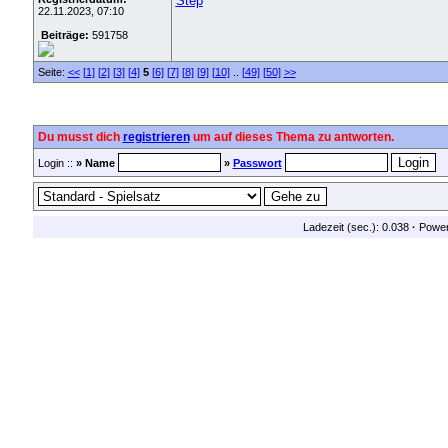
Step
22.11.2023, 07:10
Beiträge:
591758
Seite:
<<
[1]
[2]
[3]
[4]
5
[6]
[7]
[8]
[9]
[10]
..
[49]
[50]
>>
Du musst dich
registrieren
um auf dieses Thema zu antworten.
Login ::
» Name
»
Passwort
Ladezeit (sec.): 0.038
·
Powe