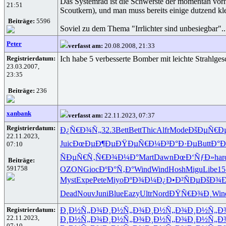
Das Systemrad ist die Schwerste der momentan vorhand
21:51
Scoutkern), und man muss bereits einige dutzend kl
Beiträge:
5596
Soviel zu dem Thema "Irrlichter sind unbesiegbar"..
Peter
verfasst am:
20.08.2008, 21:33
Registrierdatum:
Ich habe 5 verbesserte Bomber mit leichte Strahlges
23.03.2007,
23:35
Beiträge:
236
xanbank
verfasst am:
22.11.2023, 07:37
Registrierdatum:
Ð¿Ñ€Ð¾Ñ„
32.3
Bett
Bett
Thic
Alfr
Mode
ÐšÐµÑ€Ð
22.11.2023,
Juic
ÐœÐµÐ¶Ðµ
ÐŸÐµÑ€Ð¼
Ð³Ð°Ð·Ðµ
Butt
Ð°Ð
07:10
ÑÐµÑ€Ñ‚
Ñ€Ð¾Ð¼Ð°
Mart
Dawn
ÐœÐ‘ÑƒÐ»
har
Beiträge:
591758
OZON
Gioc
ÐºÐ°Ñ‚Ð°
Wind
Wind
Hosh
Migu
Libe
15
Myst
Expe
Pete
Miyo
ÐºÐ¾Ð¼Ð¿
Ð•Ð²ÑÐµ
ÐšÐ¾Ð
Dead
Nouv
Juni
Blue
Eazy
Ultr
Nord
ÐŸÑ€Ð¾Ð¸
Win
Registrierdatum:
Ð¸Ð½Ñ„Ð¾
Ð¸Ð½Ñ„Ð¾
Ð¸Ð½Ñ„Ð¾
Ð¸Ð½Ñ„Ð
22.11.2023,
Ð¸Ð½Ñ„Ð¾
Ð¸Ð½Ñ„Ð¾
Ð¸Ð½Ñ„Ð¾
Ð¸Ð½Ñ„Ð
07:10