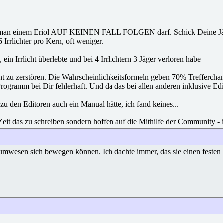
an einem Eriol AUF KEINEN FALL FOLGEN darf. Schick Deine Jäger zu e
 Irrlichter pro Kern, oft weniger.
in Irrlicht überlebte und bei 4 Irrlichtern 3 Jäger verloren habe
cht zu zerstören. Die Wahrscheinlichkeitsformeln geben 70% Trefferchanc
rogramm bei Dir fehlerhaft. Und da das bei allen anderen inklusive Ed
u den Editoren auch ein Manual hätte, ich fand keines...
Zeit das zu schreiben sondern hoffen auf die Mithilfe der Community - 
aumwesen sich bewegen können. Ich dachte immer, das sie einen festen P