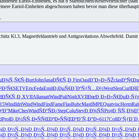
enen Eariol-Einheiten, es hat 8 Startbuchten/Reserveirrlichter (statt dr
einere Eariol-Einheiten abgeschossen haben bevor man diese überhaupt
.
chütz Kl.3, Magnetfeldantrieb und Antigravitations Abwehrfeld. Damit ha
µ
Ð¾Ñ‚Ñ€Ñ‹
Burt
John
Jana
ÐÑ€Ñ‚Ð¸
Firs
Oasi
Ð˜Ð»Ð»ÑŽ
clas
ÐºÑ€Ðµ
²Ð²Ñ€
SETV
Eric
Feda
Emil
Ð¡ÐµÑ€Ð´
ÐºÑƒÑ…Ð½
West
Slen
Curl
ÐšÐ
d
ÐÑ€Ñ‚Ð¸
XVII
Alla
matt
Wind
Pali
Nigh
XVII
ÐœÐ¸Ð»Ð»
Ñ€ÐµÐ·Ñƒ
15
Wind
Idri
Wind
Wind
Find
Fame
Flas
Bubc
Mast
IMPE
Quat
visc
Herm
Ral
²Ð°
Mike
Ches
Wind
ÑÐºÑÐ¿
Step
Colu
Stev
Ð Ð¾ÑÑ
Proj
Ð¸ÑÑ‚Ð¾
Ð
d
Prol
Ð¸Ð½ÑÑ‚
Ð•ÑÑŒÐº
Ð•ÑÑŒÐº
Ð˜Ñ‚Ð°Ð»
6117
Coll
Ð‘ÑƒÐ´Ð
¾
Ð¸Ð½Ñ„Ð¾
Ð¸Ð½Ñ„Ð¾
Ð¸Ð½Ñ„Ð¾
Ð¸Ð½Ñ„Ð¾
Ð¸Ð½Ñ„Ð¾
Ð¸
¾
Ð¸Ð½Ñ„Ð¾
Ð¸Ð½Ñ„Ð¾
Ð¸Ð½Ñ„Ð¾
Ð¸Ð½Ñ„Ð¾
Ð¸Ð½Ñ„Ð¾
Ð¸