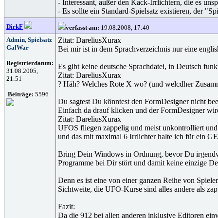
- Interessant, außer den Kack-Irrlichtern, die es uns
- Es sollte ein Standard-Spielsatz existieren, der "
DirkF
verfasst am:
19.08.2008, 17:40
Admin, Spielsatz
Zitat: DareliusXurax
GalWar
Bei mir ist in dem Sprachverzeichnis nur eine englis
Registrierdatum:
Es gibt keine deutsche Sprachdatei, in Deutsch funk
31.08.2005,
Zitat: DareliusXurax
21:51
? Häh? Welches Rote X wo? (und welcdher Zusam
Beiträge:
5596
Du sagtest Du könntest den FormDesigner nicht bee
Einfach da drauf klicken und der FormDesigner wi
Zitat: DareliusXurax
UFOS fliegen zappelig und meist unkontrolliert und
und das mit maximal 6 Irrlichter halte ich für ein 
Bring Dein Windows in Ordnung, bevor Du irgendwas 
Programme bei Dir stört und damit keine einzige Dei
Denn es ist eine von einer ganzen Reihe von Spieler
Sichtweite, die UFO-Kurse sind alles andere als zapp
Fazit:
Da die 912 bei allen anderen inklusive Editoren ei