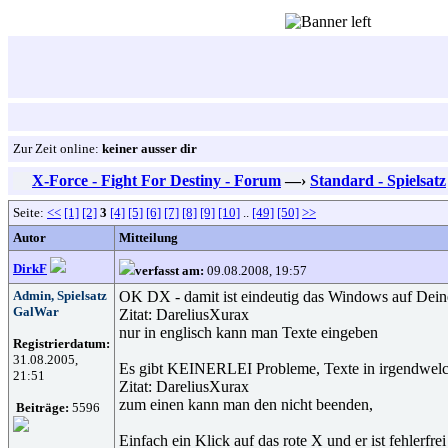
Zur Zeit online:
keiner ausser dir
X-Force - Fight For Destiny - Forum
—›
Standard - Spielsatz
Seite:
<<
[1]
[2]
3
[4]
[5]
[6]
[7]
[8]
[9]
[10]
..
[49]
[50]
>>
Autor
Mitteilung
DirkF
verfasst am:
09.08.2008, 19:57
Admin, Spielsatz
OK DX - damit ist eindeutig das Windows auf Dei
GalWar
Zitat: DareliusXurax
nur in englisch kann man Texte eingeben
Registrierdatum:
31.08.2005,
Es gibt KEINERLEI Probleme, Texte in irgendwelc
21:51
Zitat: DareliusXurax
zum einen kann man den nicht beenden,
Beiträge:
5596
Einfach ein Klick auf das rote X und er ist fehlerfre