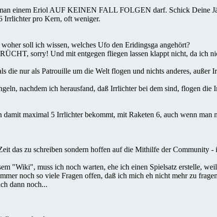
an einem Eriol AUF KEINEN FALL FOLGEN darf. Schick Deine Jäger zu e
 Irrlichter pro Kern, oft weniger.
 woher soll ich wissen, welches Ufo den Eridingsga angehört?
GERÜCHT, sorry! Und mit entgegen fliegen lassen klappt nicht, da ich ni
ls die nur als Patrouille um die Welt flogen und nichts anderes, außer 
ingeln, nachdem ich herausfand, daß Irrlichter bei dem sind, flogen 
man damit maximal 5 Irrlichter bekommt, mit Raketen 6, auch wenn man 
Zeit das zu schreiben sondern hoffen auf die Mithilfe der Community - 
em "Wiki", muss ich noch warten, ehe ich einen Spielsatz erstelle, weil
mmer noch so viele Fragen offen, daß ich mich eh nicht mehr zu fragen 
ich dann noch...