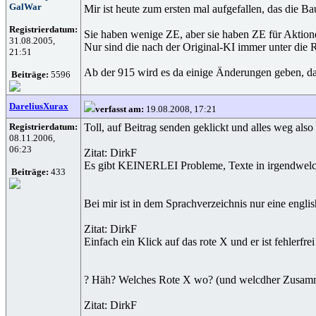
GalWar
Mir ist heute zum ersten mal aufgefallen, das die B
Registrierdatum:
Sie haben wenige ZE, aber sie haben ZE für Aktion
31.08.2005,
Nur sind die nach der Original-KI immer unter die R
21:51
Ab der 915 wird es da einige Änderungen geben, da
Beiträge:
5596
DareliusXurax
verfasst am:
19.08.2008, 17:21
Registrierdatum:
Toll, auf Beitrag senden geklickt und alles weg al
08.11.2006,
06:23
Zitat: DirkF
Es gibt KEINERLEI Probleme, Texte in irgendwelc
Beiträge:
433
Bei mir ist in dem Sprachverzeichnis nur eine englis
Zitat: DirkF
Einfach ein Klick auf das rote X und er ist fehlerfre
? Häh? Welches Rote X wo? (und welcdher Zusam
Zitat: DirkF