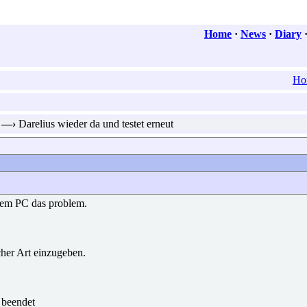
Home
·
News
·
Diary
Ho
—›
Darelius wieder da und testet erneut
nem PC das problem.
her Art einzugeben.
i beendet