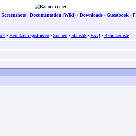
·
Screenshots
·
Documentation (Wiki)
·
Downloads
·
Guestbook
·
F
me
·
Benutzer registrieren
·
Suchen
·
Statistik
·
FAQ
·
Benutzerliste