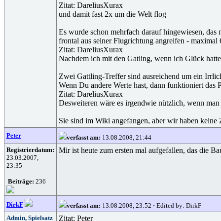
Zitat: DareliusXurax
und damit fast 2x um die Welt flog
Es wurde schon mehrfach darauf hingewiesen, das m
frontal aus seiner Flugrichtung angreifen - maximal 6
Zitat: DareliusXurax
Nachdem ich mit den Gatling, wenn ich Glück hatte, e
Zwei Gattling-Treffer sind ausreichend um ein Irrli
Wenn Du andere Werte hast, dann funktioniert das P
Zitat: DareliusXurax
Desweiteren wäre es irgendwie nützlich, wenn man z
Sie sind im Wiki angefangen, aber wir haben keine 
Peter
verfasst am:
13.08.2008, 21:44
Registrierdatum:
Mir ist heute zum ersten mal aufgefallen, das die B
23.03.2007,
23:35
Beiträge:
236
DirkF
verfasst am:
13.08.2008, 23:52
·
Edited by: DirkF
Admin, Spielsatz
Zitat: Peter