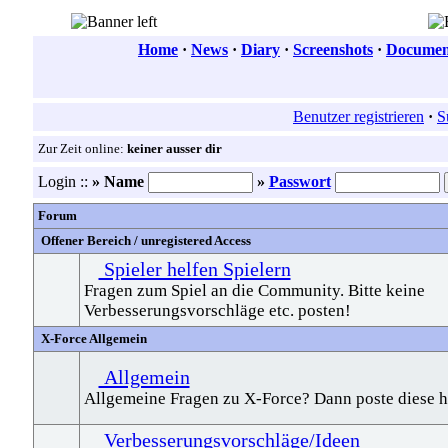
Home
·
News
·
Diary
·
Screenshots
·
Document
Benutzer registrieren
·
S
Zur Zeit online:
keiner ausser dir
Login ::
» Name
»
Passwort
Forum
Offener Bereich / unregistered Access
Spieler helfen Spielern
Fragen zum Spiel an die Community. Bitte keine
Verbesserungsvorschläge etc. posten!
X-Force Allgemein
Allgemein
Allgemeine Fragen zu X-Force? Dann poste diese hi
Verbesserungsvorschläge/Ideen